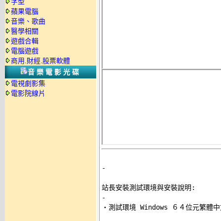
字型
蘋果電腦
音樂、歌曲
醫學相關
遊戲合輯
電腦遊戲
商用.財經.股票軟體
音樂電影光碟
電視劇影集
電影院線片
-
站長安裝測試環境與安裝說明:
-

‧測試環境 Windows ６４位元繁體中文