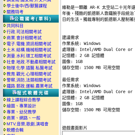
學士後中/西/獸醫課程
維勒是一顆離 AR-K 太空站二十光年
關務特考
年後，殘酷的凱德斯人靠鐵腕手段統治
公職國考(單科)
日的生活。獨裁專制的凱德斯人壓制著
共同科目
行政.司法相關考試
建議需求 

商業.會計相關考試
作業系統: Windows 

電子.電機.資訊相關考試
處理器: Intel/AMD Dual Core or s
土木.結構.機械相關考試
記憶體: 2 GB 記憶體 

測量.水利.環工相關考試
圖像: 1GB 

社會.地政.不動產相關考試
儲存空間: 1500 MB 可用空間 

物理.化學.插醫.私醫考試
教育.觀光.心理相關考試
最低需求 

警察,消防,法類相關考試
作業系統: Windows 

鐵路.郵政.運輸.農業考試
處理器: Intel/AMD Dual Core or s
程式軟體光碟
記憶體: 2 GB 記憶體 

線上課程綜合教學
圖像: 1GB 

繪圖、專業設計
專業、幼兒教學
商業、網路、一般
MTV,音樂,歌劇,演唱會
軟體合輯