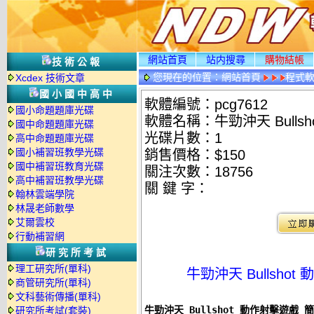
網站首頁
站内搜尋
購物結帳
技術公報
您現在的位置：
網站首頁
程式
Xcdex 技術文章
國小國中高中
軟體編號：pcg7612
國小命題題庫光碟
軟體名稱：牛勁沖天 Bulls
國中命題題庫光碟
光碟片數：1
高中命題題庫光碟
國小補習班教學光碟
銷售價格：$150
國中補習班教育光碟
關注次數：
18756
高中補習班教學光碟
關 鍵 字：
翰林雲端學院
林晟老師數學
艾爾雲校
行動補習網
研究所考試
理工研究所(單科)
牛勁沖天 Bullsh
商管研究所(單科)
文科藝術傳播(單科)
牛勁沖天 Bullshot 動作射擊遊戲 
研究所考試(套裝)