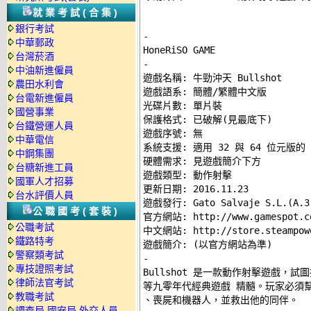
就業考試(合集)
銀行考試
-
中華郵政
台灣菸酒
-
中油新進僱員

遊戲名稱: 牛勁沖天 Bullshot 

農田水利會
遊戲語系: 簡體/繁體中文版 

台電新進僱員
光碟片數: 單片裝 

國營事業
保護格式: 已破解(
見最底下
) 

台鐵營運人員
遊戲序號: 無 

中華電信
系統支援: 適用 32 與 64 位元版的 Wi
中鋼集團
硬體需求: 
見遊戲簡介下方
台糖新進工員
遊戲類型: 動作射擊 

國軍人才招募
更新日期: 2016.11.23 

台水評價人員
遊戲發行: Gato Salvaje S.L.(A.3)
公職國考(套裝)
官方網站: http://www.gamespot.co
公職考試
中文網站: http://store.steampower
鐵路特考
警察類考試
-
專技證照考試

Bullshot 是一款動作射擊遊戲，試
律師法官考試
等九零年代經典遊戲 精髓。玩家必須幫助 F
教職考試
、喪屍和機器人，並救出他的同伴。 

調查局.國安局.外交人員