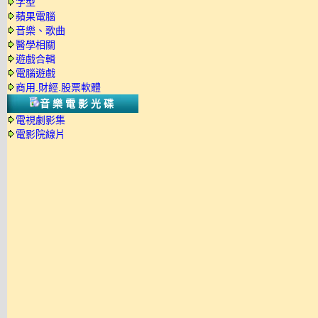
字型
蘋果電腦
音樂、歌曲
醫學相關
遊戲合輯
電腦遊戲
商用.財經.股票軟體
音樂電影光碟
電視劇影集
電影院線片