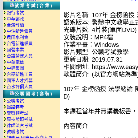
就業考試(合集)
銀行考試
影片名稱: 107年 金榜函授
中華郵政
語系版本: 繁體中文教學正
台灣菸酒
光碟片數: 4片裝(單面DVD)
中油新進僱員
安裝說明：MP4檔
農田水利會
台電新進僱員
作業平臺：Windows
國營事業
影片類型: 公職考試教學
台鐵營運人員
更新日期: 2019.07.31
中華電信
相關網址: https://www.easyl
中鋼集團
軟體簡介: (以官方網站為準
台糖新進工員
國軍人才招募
台水評價人員
107年 金榜函授 法學緒論 
公職國考(套裝)
D)
公職考試
鐵路特考
本課程當年并無講義板書，
警察類考試
專技證照考試
內容簡介
律師法官考試
教職考試
調查局.國安局.外交人員