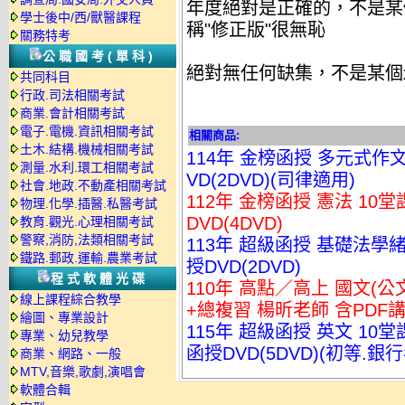
年度絕對是正確的，不是某
學士後中/西/獸醫課程
稱"修正版"很無恥
關務特考
公職國考(單科)
絕對無任何缺集，不是某個
共同科目
行政.司法相關考試
商業.會計相關考試
電子.電機.資訊相關考試
相關商品:
土木.結構.機械相關考試
114年 金榜函授 多元式作文
測量.水利.環工相關考試
VD(2DVD)(司律適用)
社會.地政.不動產相關考試
112年 金榜函授 憲法 10
物理.化學.插醫.私醫考試
DVD(4DVD)
教育.觀光.心理相關考試
警察,消防,法類相關考試
113年 超級函授 基礎法學緒
鐵路.郵政.運輸.農業考試
授DVD(2DVD)
程式軟體光碟
110年 高點／高上 國文(公文
線上課程綜合教學
+總複習 楊昕老師 含PDF講義
繪圖、專業設計
115年 超級函授 英文 10
專業、幼兒教學
函授DVD(5DVD)(初等.銀
商業、網路、一般
MTV,音樂,歌劇,演唱會
軟體合輯