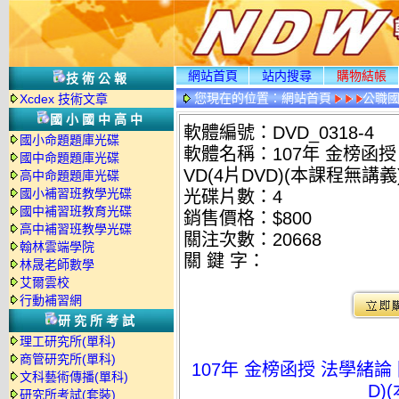
網站首頁
站内搜尋
購物結帳
技術公報
您現在的位置：
網站首頁
公職國
Xcdex 技術文章
國小國中高中
軟體編號：DVD_0318-4
國小命題題庫光碟
軟體名稱：107年 金榜函授
國中命題題庫光碟
VD(4片DVD)(本課程無講義
高中命題題庫光碟
國小補習班教學光碟
光碟片數：4
國中補習班教育光碟
銷售價格：$800
高中補習班教學光碟
關注次數：
20668
翰林雲端學院
關 鍵 字：
林晟老師數學
艾爾雲校
行動補習網
研究所考試
理工研究所(單科)
商管研究所(單科)
107年 金榜函授 法學緒論 
文科藝術傳播(單科)
D)
研究所考試(套裝)