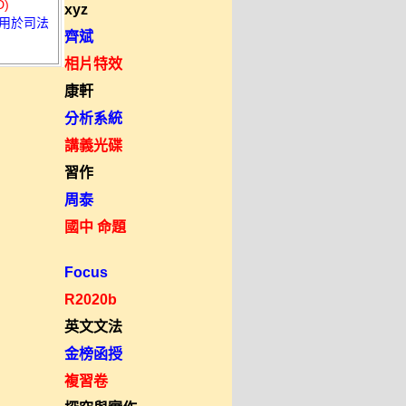
)
xyz
適用於司法
齊斌
相片特效
康軒
分析系統
講義光碟
習作
周泰
國中 命題
Focus
R2020b
英文文法
金榜函授
複習卷