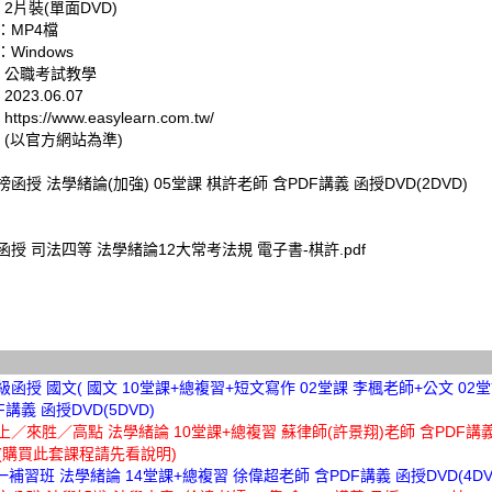
 2片裝(單面DVD)
：MP4檔
Windows
: 公職考試教學
023.06.07
tps://www.easylearn.com.tw/
 (以官方網站為準)
金榜函授 法學緒論(加強) 05堂課 棋許老師 含PDF講義 函授DVD(2DVD)
榜函授 司法四等 法學緒論12大常考法規 電子書-棋許.pdf
超級函授 國文( 國文 10堂課+總複習+短文寫作 02堂課 李楓老師+公文 02
F講義 函授DVD(5DVD)
高上／來胜／高點 法學緒論 10堂課+總複習 蘇律師(許景翔)老師 含PDF講義
D)(購買此套課程請先看說明)
北一補習班 法學緒論 14堂課+總複習 徐偉超老師 含PDF講義 函授DVD(4DV