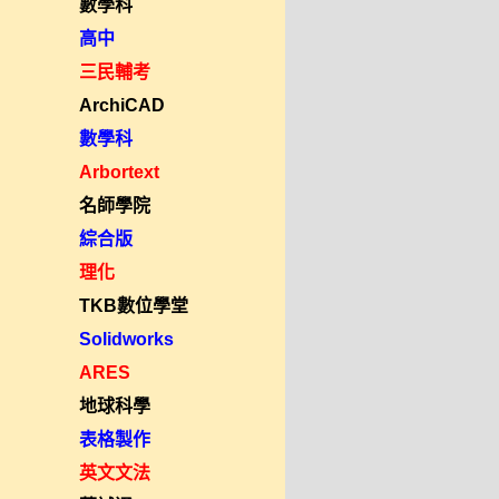
數學科
高中
三民輔考
ArchiCAD
數學科
Arbortext
名師學院
綜合版
理化
TKB數位學堂
Solidworks
ARES
地球科學
表格製作
英文文法