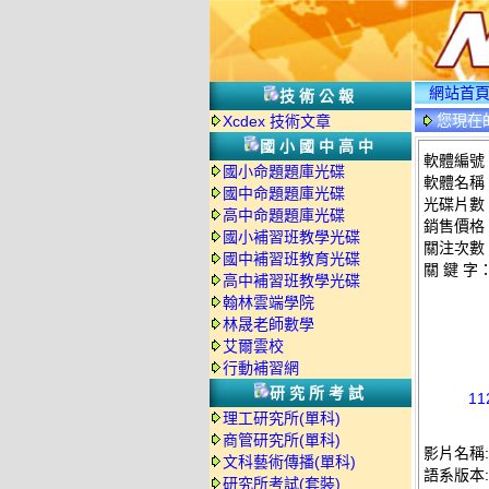
網站首
技術公報
您現在
Xcdex 技術文章
國小國中高中
軟體編號：
國小命題題庫光碟
軟體名稱：
國中命題題庫光碟
光碟片數
高中命題題庫光碟
銷售價格：
國小補習班教學光碟
關注次數
國中補習班教育光碟
關 鍵 字
高中補習班教學光碟
翰林雲端學院
林晟老師數學
艾爾雲校
行動補習網
研究所考試
1
理工研究所(單科)
商管研究所(單科)
影片名稱:
文科藝術傳播(單科)
語系版本
研究所考試(套裝)