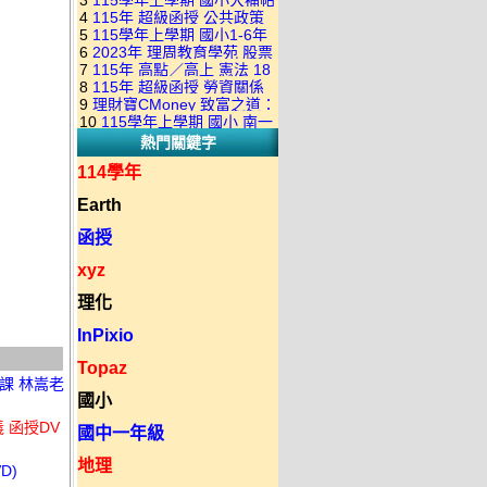
3
115學年上學期 國小大補帖
康軒版 國語+數學+社會+生活
+自然 1-6年級 教學光碟DVD
4
115年 超級函授 公共政策
翰林版 國語+數學+社會+生活
+自然 1-6年級 教學光碟DVD
版(3DVD)
5
115學年上學期 國小1-6年
22堂課+總複習 張楚老師 含
+自然 1-6年級 教學光碟DVD
版(3DVD)
6
2023年 理周教育學苑 股票
級 習作解答(含康軒.南一.翰林
PDF講義 函授DVD(9DVD)
版(3DVD)
7
115年 高點／高上 憲法 18
當沖煉金術 主講：朱家泓 國
全版本.全科目)合輯版 DVD版
8
115年 超級函授 勞資關係
堂課 宗台大老師 含PDF講義
語發音 DVD版
9
理財寶CMoney 致富之道：
概要 11堂課+總複習 陸川老
函授DVD(8DVD)【適用於律
10
115學年上學期 國小 南一
上班族飆股攻略班 主講：朱
師 含PDF講義 函授
師司法考試】
熱門關鍵字
版 教師手冊(全年級、全領域)
家泓+林穎 國語發音 DVD版
DVD(5DVD)
教學光碟DVD版
114學年
Earth
函授
xyz
理化
InPixio
Topaz
堂課 林嵩老
國小
 函授DV
國中一年級
地理
D)