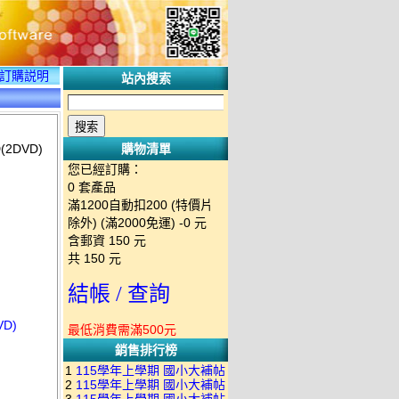
訂購説明
站內搜索
2DVD)
購物清單
您已經訂購：
0
套產品
滿1200自動扣200 (特價片
除外) (滿2000免運)
-0 元
含郵資
150
元
共
150
元
結帳 / 查詢
D)
最低消費需滿500元
銷售排行榜
1
115學年上學期 國小大補帖
2
115學年上學期 國小大補帖
南一版 國語+數學+社會+生活