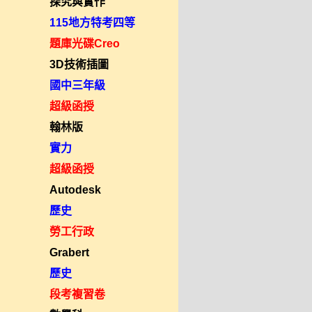
探究與實作
115地方特考四等
題庫光碟Creo
3D技術插圖
國中三年級
超級函授
翰林版
實力
超級函授
Autodesk
歷史
勞工行政
Grabert
歷史
段考複習卷