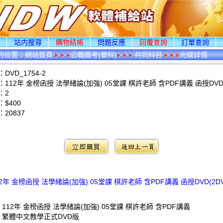
頁
站内搜尋
購物結帳
問題反應
回覆查詢
訂單查詢
的位置：
網站首頁
公職國考(單科)
共同科目
光碟詳情
DVD_1754-2
112年 金榜函授 法學緒論(加強) 05堂課 棋許老師 含PDF講義 函授DVD(
：2
$400
：
20837
：
12年 金榜函授 法學緒論(加強) 05堂課 棋許老師 含PDF講義 函授DVD(2DV
 112年 金榜函授 法學緒論(加強) 05堂課 棋許老師 含PDF講義
: 繁體中文教學正式DVD版