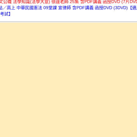
鼎文公職 法學知識(法學大意) 徐達老師 25集 含PDF講義 函授DVD (7片DVD
高點／高上 中華民國憲法 09堂課 宣律師 含PDF講義 函授DVD (3DVD)【
師考試】