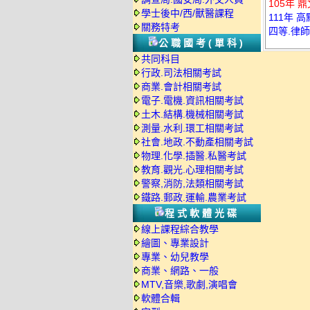
105年 
學士後中/西/獸醫課程
111年 
關務特考
四等.律
公職國考(單科)
共同科目
行政.司法相關考試
商業.會計相關考試
電子.電機.資訊相關考試
土木.結構.機械相關考試
測量.水利.環工相關考試
社會.地政.不動產相關考試
物理.化學.插醫.私醫考試
教育.觀光.心理相關考試
警察,消防,法類相關考試
鐵路.郵政.運輸.農業考試
程式軟體光碟
線上課程綜合教學
繪圖、專業設計
專業、幼兒教學
商業、網路、一般
MTV,音樂,歌劇,演唱會
軟體合輯