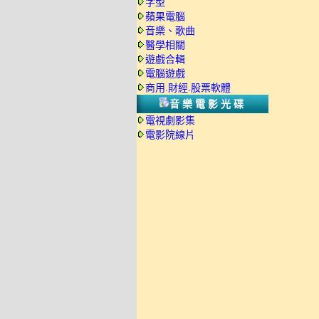
字型
蘋果電腦
音樂、歌曲
醫學相關
遊戲合輯
電腦遊戲
商用.財經.股票軟體
音樂電影光碟
電視劇影集
電影院線片