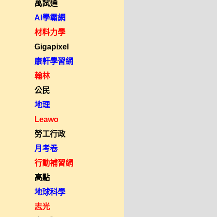
萬試通
AI學霸網
材料力學
Gigapixel
康軒學習網
翰林
公民
地理
Leawo
勞工行政
月考卷
行動補習網
高點
地球科學
志光