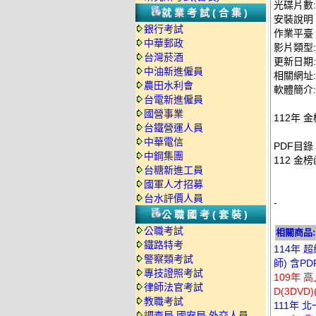
光碟片數:
就業考試(合集)
安裝說明
銀行考試
作業平臺：
中華郵政
影片類型
台灣菸酒
更新日期: 2
中油新進僱員
相關網址: ht
農田水利會
軟體簡介:
台電新進僱員
國營事業
112年 
台鐵營運人員
中華電信
PDF目錄
中鋼集團
112 金
台糖新進工員
國軍人才招募
台水評價人員
-
公職國考(套裝)
公職考試
相關商品:
鐵路特考
114年 
警察類考試
師) 含PD
專技證照考試
109年 
律師法官考試
D(3DV
教職考試
111年 
調查局.國安局.外交人員