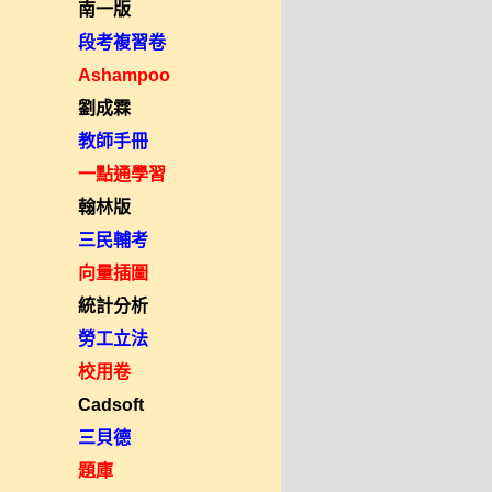
南一版
段考複習卷
Ashampoo
劉成霖
教師手冊
一點通學習
翰林版
三民輔考
向量插圖
統計分析
勞工立法
校用卷
Cadsoft
三貝德
題庫