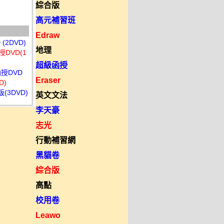
綜合版
高元補習班
Edraw
2DVD)
地理
DVD(1
超級函授
函授DVD
Eraser
D)
(3DVD)
英文文法
李天豪
志光
行動補習網
黑貓卷
綜合版
高點
校用卷
Leawo