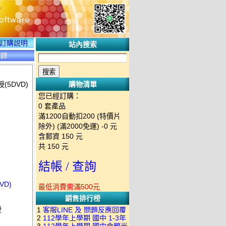
訂購説明
站內搜索
碟詳
(5DVD)
購物清單
您已經訂購：
0
套產品
滿1200自動扣200 (特價片
除外) (滿2000免運)
-0 元
含郵資
150
元
共
150
元
結帳 / 查詢
VD)
最低消費需滿500元
銷售排行榜
授
1
客服LINE 及 問題反應回覆
2
112學年上學期 國中 1-3年
方式 下單後出現訂單編號就