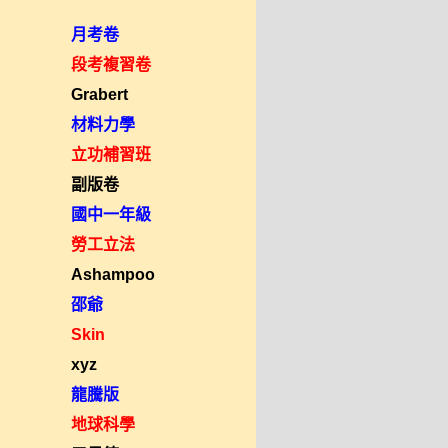
月考卷
段考複習卷
Grabert
材料力學
立功補習班
副版卷
國中一年級
勞工立法
Ashampoo
邵爺
Skin
xyz
龍騰版
地球科學