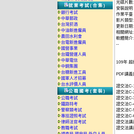
光碟片數:
就業考試(合集)
安裝說明
銀行考試
作業平臺：
中華郵政
影片類型
台灣菸酒
更新日期: 2
中油新進僱員
相關網址: ht
農田水利會
軟體簡介:
台電新進僱員
--
國營事業
台鐵營運人員
中華電信
109年 
中鋼集團
台糖新進工員
PDF講義
國軍人才招募
台水評價人員
證交法C-1
公職國考(套裝)
證交法C-2
公職考試
證交法C-3
鐵路特考
證交法C-4
警察類考試
證交法C-5
專技證照考試
證交法C-6
律師法官考試
證交法講義
教職考試
證交法講義
調查局.國安局.外交人員