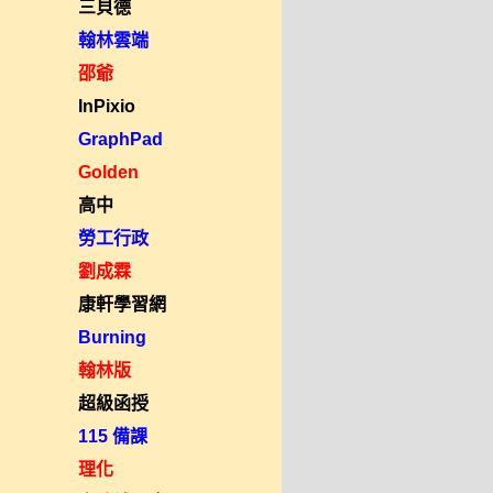
三貝德
翰林雲端
邵爺
InPixio
GraphPad
Golden
高中
勞工行政
劉成霖
康軒學習網
Burning
翰林版
超級函授
115 備課
理化