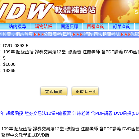
頁
站内搜尋
購物結帳
問題反應
回覆查詢
訂單查詢
的位置：
網站首頁
公職國考(單科)
行政.司法相關考試
光
DVD_0893-5
109年 超級函授 證券交易法12堂+總複習 江赫老師 含PDF講義 DVD函授
：5
$1000
：
18265
：
9年 超級函授 證券交易法12堂+總複習 江赫老師 含PDF講義 DVD函授(5D
 109年 超級函授 證券交易法12堂+總複習 江赫老師 含PDF講義 DVD函
: 繁體中文教學正式DVD版