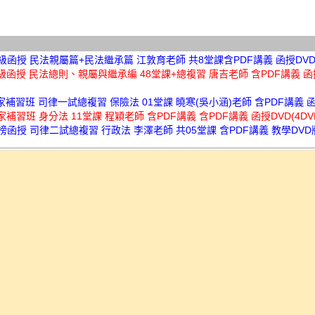
超級函授 民法親屬篇+民法繼承篇 江敦育老師 共8堂課含PDF講義 函授DVD (
超級函授 民法總則、親屬與繼承編 48堂課+總複習 唐吉老師 含PDF講義 函授
讀家補習班 司律一試總複習 保險法 01堂課 曉寒(吳小涵)老師 含PDF講義 
讀家補習班 身分法 11堂課 程穎老師 含PDF講義 含PDF講義 函授DVD(4DV
金榜函授 司律二試總複習 行政法 李澤老師 共05堂課 含PDF講義 教學DVD版