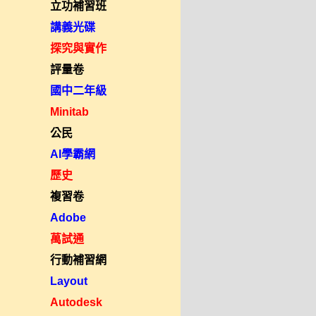
立功補習班
講義光碟
探究與實作
評量卷
國中二年級
Minitab
公民
AI學霸網
歷史
複習卷
Adobe
萬試通
行動補習網
Layout
Autodesk