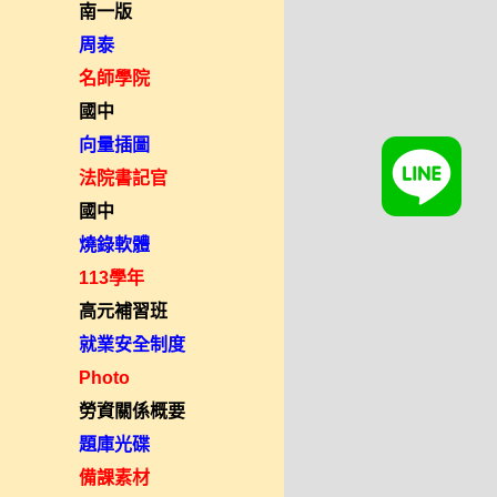
南一版
周泰
名師學院
國中
向量插圖
法院書記官
國中
燒錄軟體
113學年
高元補習班
就業安全制度
Photo
勞資關係概要
題庫光碟
備課素材