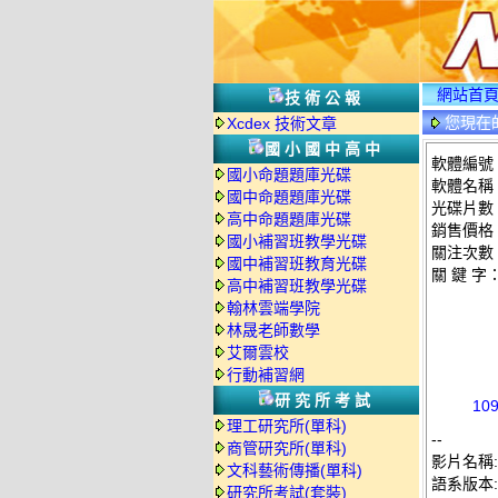
網站首
技術公報
您現在
Xcdex 技術文章
情
國小國中高中
軟體編號：
國小命題題庫光碟
軟體名稱：
國中命題題庫光碟
光碟片數
高中命題題庫光碟
銷售價格：
國小補習班教學光碟
關注次數
國中補習班教育光碟
關 鍵 字
高中補習班教學光碟
翰林雲端學院
林晟老師數學
艾爾雲校
行動補習網
研究所考試
10
理工研究所(單科)
--
商管研究所(單科)
影片名稱:
文科藝術傳播(單科)
語系版本
研究所考試(套裝)