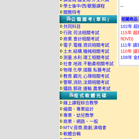
學士後中/西/獸醫課程
--
關務特考
公職國考(單科)
相關商品:
共同科目
102年 
行政.司法相關考試
115年 
商業.會計相關考試
9DVD)
電子.電機.資訊相關考試
111年 
土木.結構.機械相關考試
110年 
測量.水利.環工相關考試
108年 
社會.地政.不動產相關考試
物理.化學.插醫.私醫考試
教育.觀光.心理相關考試
警察,消防,法類相關考試
鐵路.郵政.運輸.農業考試
程式軟體光碟
線上課程綜合教學
繪圖、專業設計
專業、幼兒教學
商業、網路、一般
MTV,音樂,歌劇,演唱會
軟體合輯