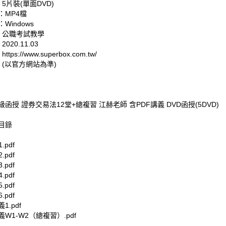
 5片裝(單面DVD)
：MP4檔
Windows
: 公職考試教學
020.11.03
tps://www.superbox.com.tw/
 (以官方網站為準)
超級函授 證券交易法12堂+總複習 江赫老師 含PDF講義 DVD函授(5DVD)
目錄
.pdf
.pdf
.pdf
.pdf
.pdf
.pdf
1.pdf
W1-W2（總複習）.pdf