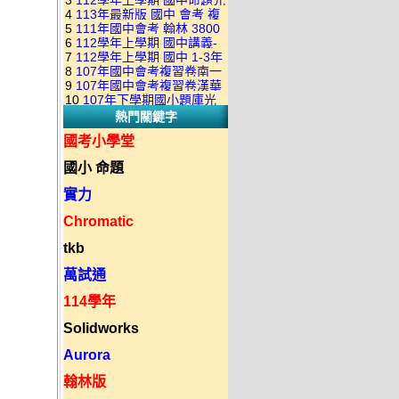
3
112學年上學期 國中命題光
級 校用卷 (含南一.康軒.翰林.
是訂購成功 不會有回覆信
4
113年最新版 國中 會考 複
碟 康軒版 1-3年級(含108課
全科目.全部卷.含解答)完整版
5
111年國中會考 翰林 3800
習卷講義 共18卷(含南一百分
綱)(全年級、全領域) 題庫光
(2DVD)
6
112學年上學期 國中講義-
應用題彙編 + 南一 3688 應用
百EZ+南一超會考+康軒麻辣
碟(不包含：藝文+綜合+健體)
7
112學年上學期 國中 1-3年
題型較難(康軒新挑戰麻辣講
題彙編+南一歷屆試題+康軒
+康軒會考勝經+康軒易點通
8
107年國中會考複習卷南一
級 習作解答+課本解答(含康
義+翰林超級翰將講義+南一學
3800+ 應用題彙編 1-3年級 卷
+康軒圖解E點通+漢華大聯盟
9
107年國中會考複習卷漢華
版 ( 點線面 )全科目.九科含解
軒.南一.翰林全版本.全科目)
習標竿講義) 1-3年級 合輯版
類光碟
10
107年下學期國小題庫光
+翰林大滿貫+翰林橘子+翰林
版 ( 達陣 ) 全科目.八科含解
答.合輯正式版
合輯版 DVD版
DVD版
熱門關鍵字
碟-南一版（1～6年級）全科
Lite輕+翰林主題探索+奇鼎
答.合輯正式版
目合輯版 (三片裝)
KO+奇鼎進會考+金安新思維
國考小學堂
+金安雙向溝通+金安會考
國小 命題
735+建弘細說.活用+漢華達
陣)全科目合輯版(3片裝)
實力
Chromatic
tkb
萬試通
114學年
Solidworks
Aurora
翰林版