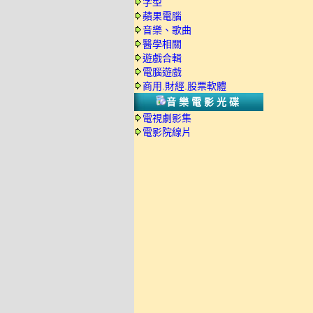
字型
蘋果電腦
音樂、歌曲
醫學相關
遊戲合輯
電腦遊戲
商用.財經.股票軟體
音樂電影光碟
電視劇影集
電影院線片