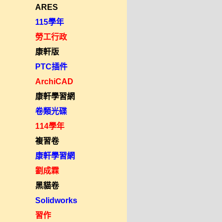
ARES
115學年
勞工行政
康軒版
PTC插件
ArchiCAD
康軒學習網
卷類光碟
114學年
複習卷
康軒學習網
劉成霖
黑貓卷
Solidworks
習作