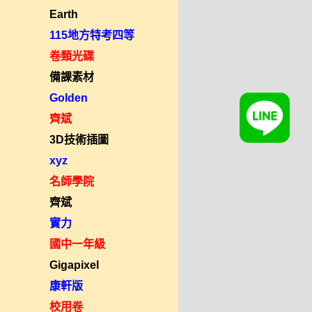
Earth
115地方特考四等
卷類光碟
備課素材
Golden
齊斌
3D技術插圖
xyz
名師學院
齊斌
實力
國中一年級
Gigapixel
康軒版
校用卷