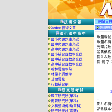
網站首
技術公報
您現在
Xcdex 技術文章
情
國小國中高中
軟體編號：
國小命題題庫光碟
軟體名稱：
國中命題題庫光碟
光碟片數
高中命題題庫光碟
銷售價格：
國小補習班教學光碟
關注次數
國中補習班教育光碟
關 鍵 字
高中補習班教學光碟
翰林雲端學院
林晟老師數學
艾爾雲校
行動補習網
研究所考試
理工研究所(單科)
--
商管研究所(單科)
影片名稱:
文科藝術傳播(單科)
語系版本
研究所考試(套裝)