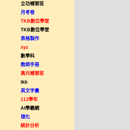
立功補習班
月考卷
TKB數位學堂
TKB數位學堂
表格製作
xyz
數學科
教師手冊
高元補習班
tkb
英文字彙
113學年
AI學霸網
理化
統計分析