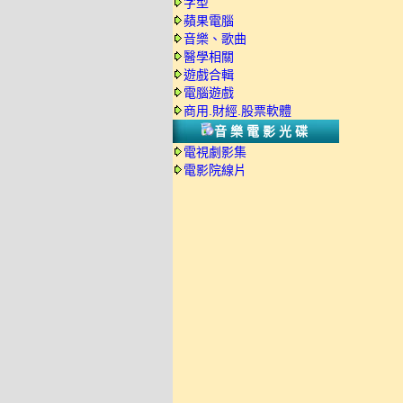
字型
蘋果電腦
音樂、歌曲
醫學相關
遊戲合輯
電腦遊戲
商用.財經.股票軟體
音樂電影光碟
電視劇影集
電影院線片