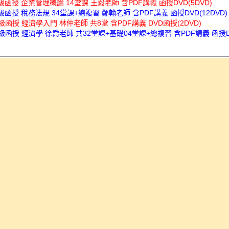
超級函授 企業管理概論 14堂課 王毅老師 含PDF講義 函授DVD(5DVD)
超級函授 稅務法規 34堂課+總複習 鄭翰老師 含PDF講義 函授DVD(12DVD)
超級函授 經濟學入門 林仲老師 共8堂 含PDF講義 DVD函授(2DVD)
超級函授 經濟學 徐喬老師 共32堂課+基礎04堂課+總複習 含PDF講義 函授DV