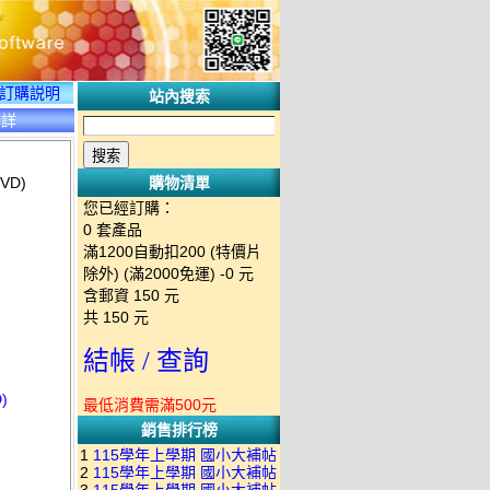
訂購説明
站內搜索
碟詳
VD)
購物清單
您已經訂購：
0
套產品
滿1200自動扣200 (特價片
除外) (滿2000免運)
-0 元
含郵資
150
元
共
150
元
結帳 / 查詢
)
最低消費需滿500元
銷售排行榜
1
115學年上學期 國小大補帖
2
115學年上學期 國小大補帖
南一版 國語+數學+社會+生活