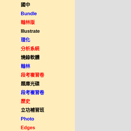
國中
Bundle
翰林版
Illustrate
理化
分析系統
燒錄軟體
翰林
段考複習卷
題庫光碟
段考複習卷
歷史
立功補習班
Photo
Edges