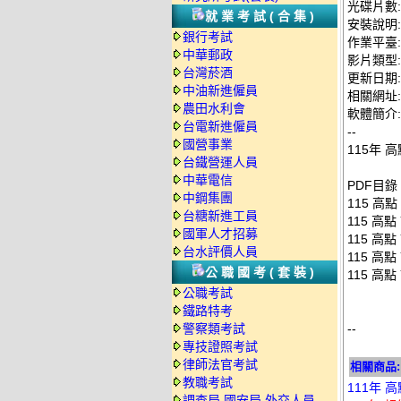
光碟片數:
就業考試(合集)
安裝說明:
銀行考試
作業平臺: 
中華郵政
影片類型
台灣菸酒
更新日期: 2
中油新進僱員
相關網址: ht
農田水利會
軟體簡介:
台電新進僱員
--
國營事業
115年 
台鐵營運人員
中華電信
PDF目錄
中鋼集團
115 高點
台糖新進工員
115 高點
國軍人才招募
115 高點
台水評價人員
115 高點
公職國考(套裝)
115 高點
公職考試
鐵路特考
警察類考試
--
專技證照考試
律師法官考試
相關商品:
教職考試
111年 
調查局.國安局.外交人員