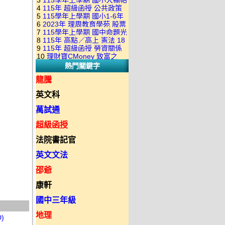
3
115學年上學期 國小大補帖
康軒版 國語+數學+社會+生活
+自然 1-6年級 教學光碟DVD
4
115年 超級函授 公共政策
翰林版 國語+數學+社會+生活
+自然 1-6年級 教學光碟DVD
版(3DVD)
5
115學年上學期 國小1-6年
22堂課+總複習 張楚老師 含
+自然 1-6年級 教學光碟DVD
版(3DVD)
6
2023年 理周教育學苑 股票
級 習作解答(含康軒.南一.翰林
PDF講義 函授DVD(9DVD)
版(3DVD)
7
115學年上學期 國中命題光
當沖煉金術 主講：朱家泓 國
全版本.全科目)合輯版 DVD版
8
115年 高點／高上 憲法 18
碟 翰林版 英文科 1-3年級 題
語發音 DVD版
9
115年 超級函授 勞資關係
堂課 宗台大老師 含PDF講義
庫光碟
10
理財寶CMoney 致富之
概要 11堂課+總複習 陸川老
函授DVD(8DVD)【適用於律
熱門關鍵字
道：上班族飆股攻略班 主
師 含PDF講義 函授
師司法考試】
講：朱家泓+林穎 國語發音
DVD(5DVD)
龍騰
DVD版
英文科
萬試通
超級函授
法院書記官
英文文法
邵爺
康軒
國中三年級
地理
)