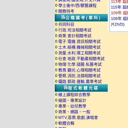
113年 
學士後中/西/獸醫課程
115年 
關務特考
109年 
公職國考(單科)
108年 
共同科目
片DVD)
行政.司法相關考試
商業.會計相關考試
電子.電機.資訊相關考試
土木.結構.機械相關考試
測量.水利.環工相關考試
社會.地政.不動產相關考試
物理.化學.插醫.私醫考試
教育.觀光.心理相關考試
警察,消防,法類相關考試
鐵路.郵政.運輸.農業考試
程式軟體光碟
線上課程綜合教學
繪圖、專業設計
專業、幼兒教學
商業、網路、一般
MTV,音樂,歌劇,演唱會
軟體合輯