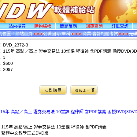
頁
站内搜尋
購物結帳
問題反應
回覆查詢
訂單查詢
的位置：
網站首頁
公職國考(單科)
商業.會計相關考試
光
DVD_2372-3
115年 高點／高上 證券交易法 10堂課 程律師 含PDF講義 函授DVD(3D
：3
$600
：
2097
：
115年 高點／高上 證券交易法 10堂課 程律師 含PDF講義 函授DVD(3DVD
 115年 高點/高上 證券交易法 10堂課 程律師 含PDF講義
: 繁體中文教學正式DVD版