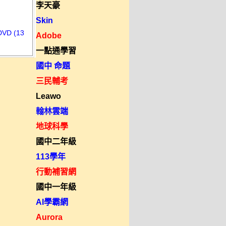
李天豪
Skin
D (13
Adobe
一點通學習
國中 命題
三民輔考
Leawo
翰林雲端
地球科學
國中二年級
113學年
行動補習網
國中一年級
AI學霸網
Aurora