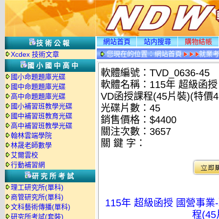
網站首頁
站内搜尋
購物結帳
技術公報
您現在的位置：
網站首頁
就業考
Xcdex 技術文章
國小國中高中
軟體編號：TVD_0636-45
國小命題題庫光碟
軟體名稱：115年 超級函授 
國中命題題庫光碟
VD函授課程(45片裝)(特價48
高中命題題庫光碟
國小補習班教學光碟
光碟片數：45
國中補習班教育光碟
銷售價格：$4400
高中補習班教學光碟
關注次數：
3657
翰林雲端學院
關 鍵 字：
林晟老師數學
艾爾雲校
行動補習網
研究所考試
理工研究所(單科)
商管研究所(單科)
115年 超級函授 國營事業
文科藝術傳播(單科)
程(45
研究所考試(套裝)