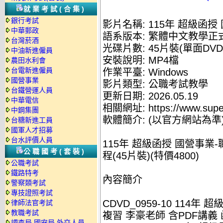
就業考試(合集)
銀行考試
影片名稱: 115年 超級函授
中華郵政
語系版本: 繁體中文教學正
台灣菸酒
光碟片數: 45片裝(單面DVD
中油新進僱員
安裝說明: MP4檔
農田水利會
台電新進僱員
作業平臺: Windows
國營事業
影片類型: 公職考試教學
台鐵營運人員
更新日期: 2026.05.19
中華電信
相關網址: https://www.supe
中鋼集團
軟體簡介: (以官方網站為準
台糖新進工員
國軍人才招募
台水評價人員
115年 超級函授 國營事業-
公職國考(套裝)
程(45片裝)(特價4800)
公職考試
鐵路特考
內容簡介
警察類考試
專技證照考試
CDVD_0959-10 114
律師法官考試
教職考試
複習 李豪老師 含PDF講義 函
調查局.國安局.外交人員