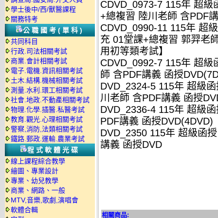
CDVD_0973-7 115年
學士後中/西/獸醫課程
+總複習 陸川老師 含PDF講義
關務特考
CDVD_0990-11 115年
公職國考(單科)
充 01堂課+總複習 郭羿老師 
共同科目
用初等類考試】
行政.司法相關考試
商業.會計相關考試
CDVD_0992-7 115年
電子.電機.資訊相關考試
師 含PDF講義 函授DVD(7D
土木.結構.機械相關考試
DVD_2324-5 115年 
測量.水利.環工相關考試
川老師 含PDF講義 函授DVD
社會.地政.不動產相關考試
DVD_2336-4 115年 
物理.化學.插醫.私醫考試
教育.觀光.心理相關考試
PDF講義 函授DVD(4DVD)
警察,消防,法類相關考試
DVD_2350 115年 超級函
鐵路.郵政.運輸.農業考試
講義 函授DVD
程式軟體光碟
線上課程綜合教學
繪圖、專業設計
專業、幼兒教學
商業、網路、一般
MTV,音樂,歌劇,演唱會
軟體合輯
相關商品: