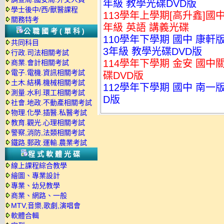
年級 教學光碟DVD版
學士後中/西/獸醫課程
113學年上學期[高升鑫]國中
關務特考
年級 英語 講義光碟
公職國考(單科)
110學年下學期 國中 康軒
共同科目
3年級 教學光碟DVD版
行政.司法相關考試
114學年下學期 金安 國中關
商業.會計相關考試
電子.電機.資訊相關考試
碟DVD版
土木.結構.機械相關考試
112學年下學期 國中 南一
測量.水利.環工相關考試
D版
社會.地政.不動產相關考試
物理.化學.插醫.私醫考試
教育.觀光.心理相關考試
警察,消防,法類相關考試
鐵路.郵政.運輸.農業考試
程式軟體光碟
線上課程綜合教學
繪圖、專業設計
專業、幼兒教學
商業、網路、一般
MTV,音樂,歌劇,演唱會
軟體合輯