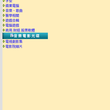
字型
蘋果電腦
音樂、歌曲
醫學相關
遊戲合輯
電腦遊戲
商用.財經.股票軟體
音樂電影光碟
電視劇影集
電影院線片