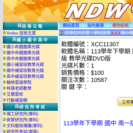
網站首頁
站内搜尋
購物結帳
技術公報
您現在的位置：
網站首頁
國小
Xcdex 技術文章
國小國中高中
軟體編號：XCC11307
國小命題題庫光碟
軟體名稱：113學年下學期 
國中命題題庫光碟
級 教學光碟DVD版
高中命題題庫光碟
國小補習班教學光碟
光碟片數：1
國中補習班教育光碟
銷售價格：$100
高中補習班教學光碟
關注次數：
10587
翰林雲端學院
關 鍵 字：
林晟老師數學
艾爾雲校
行動補習網
研究所考試
理工研究所(單科)
商管研究所(單科)
113學年下學期 國中 南
文科藝術傳播(單科)
研究所考試(套裝)