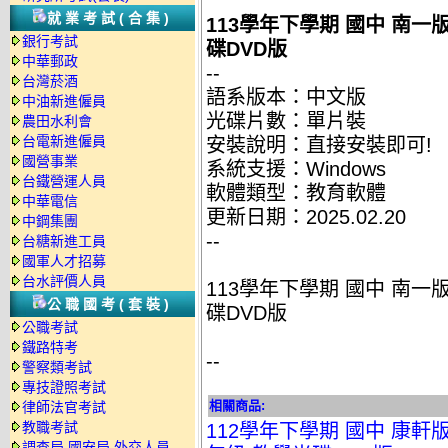
就業考試(合集)
113學年下學期 國中 南一
銀行考試
碟DVD版
中華郵政
--
台灣菸酒
語系版本：中文版
中油新進僱員
光碟片數：單片裝
農田水利會
台電新進僱員
安裝說明：直接安裝即可!
國營事業
系統支援：Windows
台鐵營運人員
軟體類型：教育軟體
中華電信
更新日期：2025.02.20
中鋼集團
--
台糖新進工員
國軍人才招募
台水評價人員
113學年下學期 國中 南一
公職國考(套裝)
碟DVD版
公職考試
鐵路特考
--
警察類考試
專技證照考試
相關商品:
律師法官考試
教職考試
112學年下學期 國中 康軒
調查局.國安局.外交人員