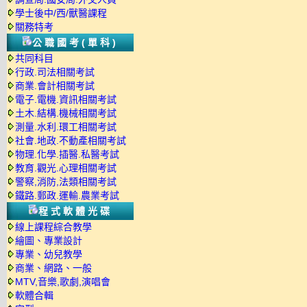
學士後中/西/獸醫課程
關務特考
公職國考(單科)
共同科目
行政.司法相關考試
商業.會計相關考試
電子.電機.資訊相關考試
土木.結構.機械相關考試
測量.水利.環工相關考試
社會.地政.不動產相關考試
物理.化學.插醫.私醫考試
教育.觀光.心理相關考試
警察,消防,法類相關考試
鐵路.郵政.運輸.農業考試
程式軟體光碟
線上課程綜合教學
繪圖、專業設計
專業、幼兒教學
商業、網路、一般
MTV,音樂,歌劇,演唱會
軟體合輯