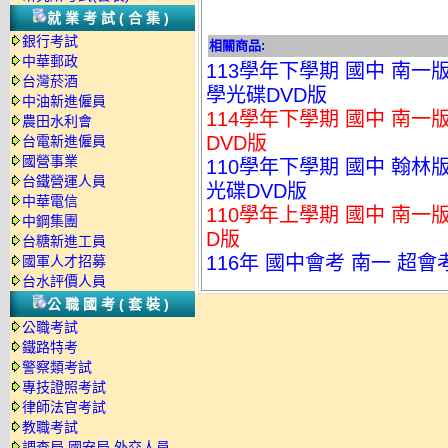
就業考試(合集)
銀行考試
相關商品:
中華郵政
113學年下學期 國中 南一
台灣菸酒
學光碟DVD版
中油新進僱員
114學年下學期 國中 南一
農田水利會
DVD版
台電新進僱員
國營事業
110學年下學期 國中 翰林版
台鐵營運人員
光碟DVD版
中華電信
110學年上學期 國中 南一
中鋼集團
D版
台糖新進工員
116年 國中會考 南一 超會
國軍人才招募
台水評價人員
公職國考(套裝)
公職考試
鐵路特考
警察類考試
專技證照考試
律師法官考試
教職考試
調查局.國安局.外交人員