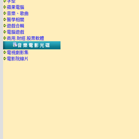
字型
蘋果電腦
音樂、歌曲
醫學相關
遊戲合輯
電腦遊戲
商用.財經.股票軟體
音樂電影光碟
電視劇影集
電影院線片