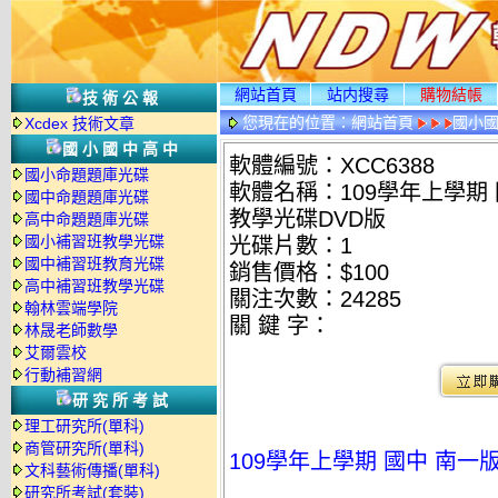
網站首頁
站内搜尋
購物結帳
技術公報
您現在的位置：
網站首頁
國小
Xcdex 技術文章
國小國中高中
軟體編號：XCC6388
國小命題題庫光碟
軟體名稱：109學年上學期 
國中命題題庫光碟
教學光碟DVD版
高中命題題庫光碟
國小補習班教學光碟
光碟片數：1
國中補習班教育光碟
銷售價格：$100
高中補習班教學光碟
關注次數：
24285
翰林雲端學院
關 鍵 字：
林晟老師數學
艾爾雲校
行動補習網
研究所考試
理工研究所(單科)
商管研究所(單科)
109學年上學期 國中 南一
文科藝術傳播(單科)
研究所考試(套裝)