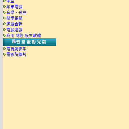
字型
蘋果電腦
音樂、歌曲
醫學相關
遊戲合輯
電腦遊戲
商用.財經.股票軟體
音樂電影光碟
電視劇影集
電影院線片