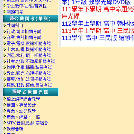
本) 1年級 教學光碟DVD版
學士後中/西/獸醫課程
111學年下學期 高中命題光碟 
關務特考
庫光碟
公職國考(單科)
112學年上學期 高中 翰林
共同科目
113學年上學期 高中 三民版
行政.司法相關考試
113學年 高中 三民版 選修化
商業.會計相關考試
電子.電機.資訊相關考試
土木.結構.機械相關考試
測量.水利.環工相關考試
社會.地政.不動產相關考試
物理.化學.插醫.私醫考試
教育.觀光.心理相關考試
警察,消防,法類相關考試
鐵路.郵政.運輸.農業考試
程式軟體光碟
線上課程綜合教學
繪圖、專業設計
專業、幼兒教學
商業、網路、一般
MTV,音樂,歌劇,演唱會
軟體合輯