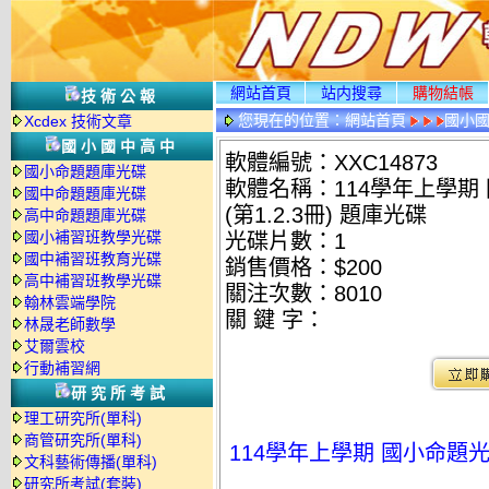
網站首頁
站内搜尋
購物結帳
技術公報
您現在的位置：
網站首頁
國小
Xcdex 技術文章
國小國中高中
軟體編號：XXC14873
國小命題題庫光碟
軟體名稱：114學年上學期 國
國中命題題庫光碟
(第1.2.3冊) 題庫光碟
高中命題題庫光碟
國小補習班教學光碟
光碟片數：1
國中補習班教育光碟
銷售價格：$200
高中補習班教學光碟
關注次數：
8010
翰林雲端學院
關 鍵 字：
林晟老師數學
艾爾雲校
行動補習網
研究所考試
理工研究所(單科)
商管研究所(單科)
114學年上學期 國小命題光碟 康
文科藝術傳播(單科)
研究所考試(套裝)