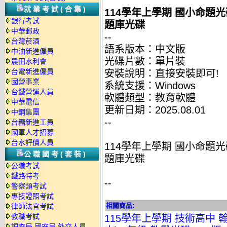
就業考試(合集)
114學年上學期 國小命題光碟 康
銀行考試
題庫光碟
中華郵政
--
台灣菸酒
語系版本：中文版
中油新進僱員
光碟片數：單片裝
農田水利會
台電新進僱員
安裝說明：直接安裝即可!
國營事業
系統支援：Windows
台鐵營運人員
軟體類型：教育軟體
中華電信
更新日期：2025.08.01
中鋼集團
--
台糖新進工員
國軍人才招募
台水評價人員
114學年上學期 國小命題光碟 康
公職國考(套裝)
題庫光碟
公職考試
鐵路特考
--
警察類考試
專技證照考試
相關商品:
律師法官考試
教職考試
115學年上學期 技術高中 翰
調查局.國安局.外交人員