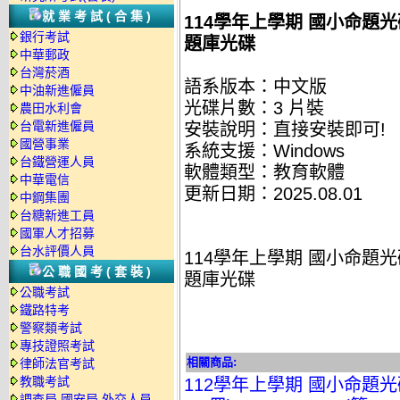
就業考試(合集)
114學年上學期 國小命題光碟
銀行考試
題庫光碟
中華郵政
台灣菸酒
語系版本：中文版
中油新進僱員
光碟片數：3 片裝
農田水利會
台電新進僱員
安裝說明：直接安裝即可!
國營事業
系統支援：Windows
台鐵營運人員
軟體類型：教育軟體
中華電信
更新日期：2025.08.01
中鋼集團
台糖新進工員
國軍人才招募
台水評價人員
114學年上學期 國小命題光碟
公職國考(套裝)
題庫光碟
公職考試
鐵路特考
警察類考試
專技證照考試
相關商品:
律師法官考試
教職考試
112學年上學期 國小命題光碟 翰
調查局.國安局.外交人員