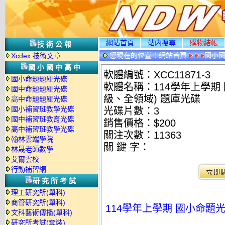
網站首頁
站内搜尋
購物結帳
技術公報
您現在的位置：
網站首頁
國小
Xcdex 技術文章
國小國中高中
軟體編號：XCC11871-3
國小命題題庫光碟
軟體名稱：114學年上學期 
國中命題題庫光碟
級、全領域) 題庫光碟
高中命題題庫光碟
國小補習班教學光碟
光碟片數：3
國中補習班教育光碟
銷售價格：$200
高中補習班教學光碟
關注次數：
11363
翰林雲端學院
關 鍵 字：
林晟老師數學
艾爾雲校
行動補習網
研究所考試
理工研究所(單科)
商管研究所(單科)
114學年上學期 國小命題光
文科藝術傳播(單科)
研究所考試(套裝)