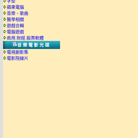
字型
蘋果電腦
音樂、歌曲
醫學相關
遊戲合輯
電腦遊戲
商用.財經.股票軟體
音樂電影光碟
電視劇影集
電影院線片