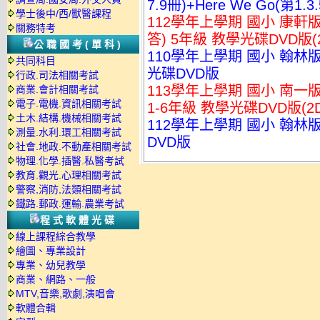
7.9冊)+Here We Go(第1
學士後中/西/獸醫課程
112學年上學期 國小 康
關務特考
答) 5年級 教學光碟DVD版(
公職國考(單科)
110學年上學期 國小 翰林版 
共同科目
光碟DVD版
行政.司法相關考試
113學年上學期 國小 南一
商業.會計相關考試
電子.電機.資訊相關考試
1-6年級 教學光碟DVD版(2D
土木.結構.機械相關考試
112學年上學期 國小 翰林
測量.水利.環工相關考試
DVD版
社會.地政.不動產相關考試
物理.化學.插醫.私醫考試
教育.觀光.心理相關考試
警察,消防,法類相關考試
鐵路.郵政.運輸.農業考試
程式軟體光碟
線上課程綜合教學
繪圖、專業設計
專業、幼兒教學
商業、網路、一般
MTV,音樂,歌劇,演唱會
軟體合輯