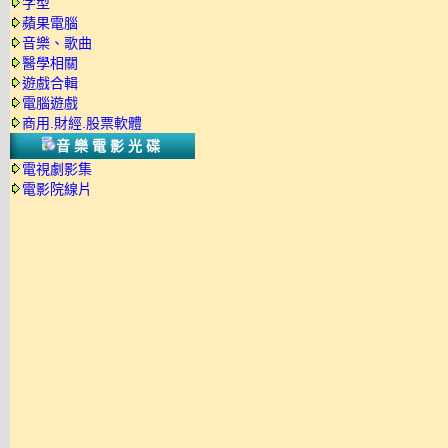
字型
蘋果電腦
音樂、歌曲
醫學相關
遊戲合輯
電腦遊戲
商用.財經.股票軟體
音樂電影光碟
電視劇影集
電影院線片