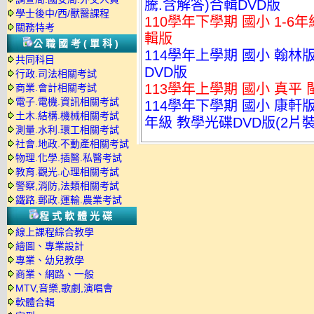
騰.含解答)合輯DVD版
學士後中/西/獸醫課程
110學年下學期 國小 1-6
關務特考
輯版
公職國考(單科)
114學年上學期 國小 翰林
共同科目
DVD版
行政.司法相關考試
113學年上學期 國小 真平
商業.會計相關考試
電子.電機.資訊相關考試
114學年下學期 國小 康軒
土木.結構.機械相關考試
年級 教學光碟DVD版(2片裝
測量.水利.環工相關考試
社會.地政.不動產相關考試
物理.化學.插醫.私醫考試
教育.觀光.心理相關考試
警察,消防,法類相關考試
鐵路.郵政.運輸.農業考試
程式軟體光碟
線上課程綜合教學
繪圖、專業設計
專業、幼兒教學
商業、網路、一般
MTV,音樂,歌劇,演唱會
軟體合輯