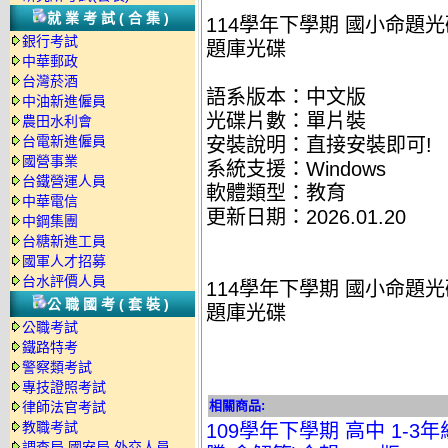
就業考試(合集)
114學年下學期 國小命題光碟 何
銀行考試
題庫光碟
中華郵政
台灣菸酒
語系版本：中文版
中油新進僱員
光碟片數：單片裝
農田水利會
台電新進僱員
安裝說明：直接安裝即可!
國營事業
系統支援：Windows
台鐵營運人員
軟體類型：教育
中華電信
更新日期：2026.01.20
中鋼集團
台糖新進工員
國軍人才招募
台水評價人員
114學年下學期 國小命題光碟 何
公職國考(套裝)
題庫光碟
公職考試
鐵路特考
警察類考試
專技證照考試
相關商品:
律師法官考試
教職考試
109學年下學期 高中 1-3
調查局.國安局.外交人員