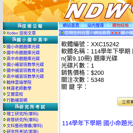
網站首頁
站内搜尋
購物結帳
技術公報
您現在的位置：
網站首頁
國小
Xcdex 技術文章
國小國中高中
軟體編號：XXC15242
國小命題題庫光碟
軟體名稱：114學年下學期 國
國中命題題庫光碟
n(第9.10冊) 題庫光碟
高中命題題庫光碟
國小補習班教學光碟
光碟片數：1
國中補習班教育光碟
銷售價格：$200
高中補習班教學光碟
關注次數：
5348
翰林雲端學院
關 鍵 字：
林晟老師數學
艾爾雲校
行動補習網
研究所考試
理工研究所(單科)
商管研究所(單科)
114學年下學期 國小命題光碟 何
文科藝術傳播(單科)
研究所考試(套裝)