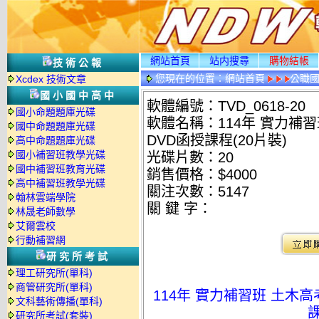
網站首頁
站内搜尋
購物結帳
技術公報
您現在的位置：
網站首頁
公職國
Xcdex 技術文章
國小國中高中
軟體編號：TVD_0618-20
國小命題題庫光碟
軟體名稱：114年 實力補習
國中命題題庫光碟
DVD函授課程(20片裝)
高中命題題庫光碟
國小補習班教學光碟
光碟片數：20
國中補習班教育光碟
銷售價格：$4000
高中補習班教學光碟
關注次數：
5147
翰林雲端學院
關 鍵 字：
林晟老師數學
艾爾雲校
行動補習網
研究所考試
理工研究所(單科)
商管研究所(單科)
114年 實力補習班 土木高
文科藝術傳播(單科)
課
研究所考試(套裝)