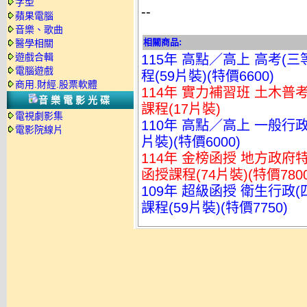
字型
--
蘋果電腦
音樂、歌曲
相關商品:
醫學相關
遊戲合輯
115年 高點／高上 高考(三
電腦遊戲
程(59片裝)(特價6600)
商用.財經.股票軟體
114年 實力補習班 土木普考
音樂電影光碟
課程(17片裝)
電視劇影集
110年 高點／高上 一般行政
電影院線片
片裝)(特價6000)
114年 金榜函授 地方政府特
函授課程(74片裝)(特價7800
109年 超級函授 衛生行政(
課程(59片裝)(特價7750)