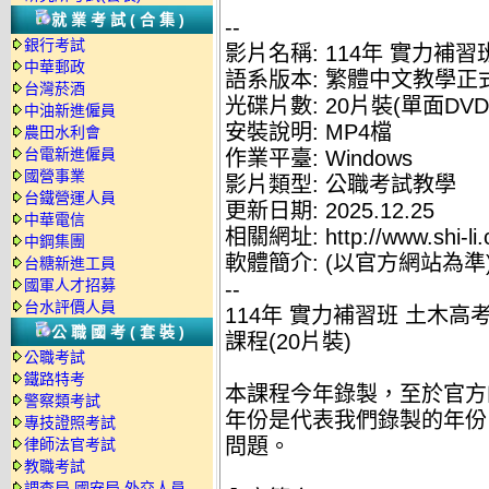
就業考試(合集)
--
銀行考試
影片名稱: 114年 實力補習
中華郵政
語系版本: 繁體中文教學正
台灣菸酒
光碟片數: 20片裝(單面DVD
中油新進僱員
安裝說明: MP4檔
農田水利會
台電新進僱員
作業平臺: Windows
國營事業
影片類型: 公職考試教學
台鐵營運人員
更新日期: 2025.12.25
中華電信
相關網址: http://www.shi-li.
中鋼集團
軟體簡介: (以官方網站為準
台糖新進工員
國軍人才招募
--
台水評價人員
114年 實力補習班 土木高考
公職國考(套裝)
課程(20片裝)
公職考試
鐵路特考
本課程今年錄製，至於官方
警察類考試
年份是代表我們錄製的年份
專技證照考試
問題。
律師法官考試
教職考試
調查局.國安局.外交人員