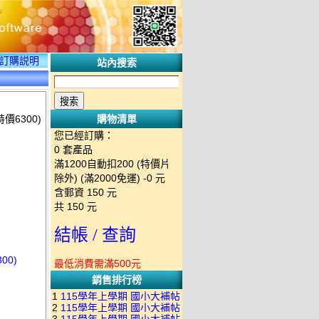
訂購説明
站內搜索
價6300)
購物清單
您已經訂購：
0
套產品
滿1200自動扣200 (特價片
除外) (滿2000免運)
-0 元
含郵資
150
元
共
150
元
結帳 / 查詢
00)
最低消費需滿500元
銷售排行榜
1
115學年上學期 國小大補帖
2
115學年上學期 國小大補帖
南一版 國語+數學+社會+生活