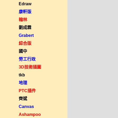
Edraw
康軒版
翰林
劉成霖
Grabert
綜合版
國中
勞工行政
3D技術插圖
tkb
地理
PTC插件
齊斌
Canvas
Ashampoo