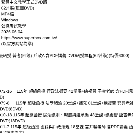
: 繁體中文教學正式DVD版
 62片裝(單面DVD)
 MP4檔
Windows
: 公職考試教學
026.06.04
tps://www.superbox.com.tw/
 (以官方網站為準)
超級函授 普考(四等)-戶政A 含PDF講義 DVD函授課程(62片裝)(特價6300)
0972-16 115年 超級函授 行政法概要 42堂課+總複習 子雲老師 含PDF
D)
0979-8 115年 超級函授 法學緒論 20堂課+補充 01堂課+總複習 郭羿老師
VD(8DVD)
10-18
115年 超級函授 民法總則、親屬與繼承編 48堂課+總複習 唐吉老師
VD(18DVD)
11-7
115年 超級函授 國籍與戶政法規 18堂課 宮井鳴老師 含PDF講義 函
上課以課本為主)