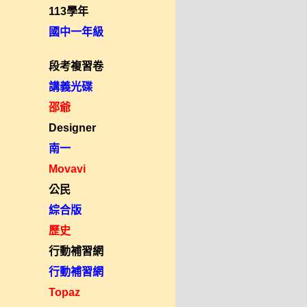
113學年
國中一年級
段考複習卷
講義光碟
邵爺
Designer
南一
Movavi
公民
綜合版
歷史
行動補習網
行動補習網
Topaz