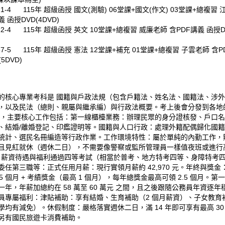
321-4 115年 超級函授 國文(測驗) 06堂課+國文(作文) 03堂課+總複習
 函授DVD(4DVD)
322-4 115年 超級函授 英文 10堂課+總複習 威廉老師 含PDF講義 函授D
337-5 115年 超級函授 憲法 12堂課+補充 01堂課+總複習 子雲老師 含
5DVD)
的核心專業考科是 國籍與戶政法規（包含戶籍法、姓名法、國籍法、涉
，以及民法（總則、親屬與繼承編）與行政法概要。考上後會分發到各地
班，主要核心工作包括：第一線櫃檯業務：辦理民眾的身分證核發、戶口名
、結婚/離婚登記、印鑑證明等。國籍與人口行政：處理外籍配偶歸化國
統計、選民名冊編造等行政作業。工作環境特性：屬於單純的內勤工作，
且見紅就休（週休二日），不需要像警察或監所管理員一樣值夜班或進行
? 薪資待遇與福利通過四等考試（相當於普考、地方特考四等、身障特考
委任第三職等：正式任用月薪：現行實領月薪約 42,970 元。年終與獎金
.5 個月 + 考績獎金（最高 1 個月），每年總獎金最高可領 2.5 個月。第
一年，年薪加總約在 58 萬至 60 萬元 之間，且之後跟隨公務員年資逐年
員專屬福利：津貼補助：享有結婚、生育補助（2 個月薪資）、子女教育
學均有減免）。休假制度：嚴格落實週休二日，滿 14 年即可享有最高 30
另有國民旅遊卡消費補助。