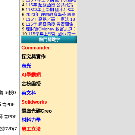
3
115學年上學期 國小大補帖
康軒版 國語+數學+社會+生活
+自然 1-6年級 教學光碟DVD
4
115年 超級函授 公共政策
翰林版 國語+數學+社會+生活
+自然 1-6年級 教學光碟DVD
版(3DVD)
5
115學年上學期 國小1-6年
22堂課+總複習 張楚老師 含
+自然 1-6年級 教學光碟DVD
版(3DVD)
6
2023年 理周教育學苑 股票
級 習作解答(含康軒.南一.翰林
PDF講義 函授DVD(9DVD)
版(3DVD)
7
115年 高點／高上 憲法 18
當沖煉金術 主講：朱家泓 國
全版本.全科目)合輯版 DVD版
8
115年 超級函授 勞資關係
堂課 宗台大老師 含PDF講義
語發音 DVD版
9
理財寶CMoney 致富之道：
概要 11堂課+總複習 陸川老
函授DVD(8DVD)【適用於律
10
115學年上學期 國小 南一
上班族飆股攻略班 主講：朱
師 含PDF講義 函授
師司法考試】
熱門關鍵字
版 教師手冊(全年級、全領域)
家泓+林穎 國語發音 DVD版
DVD(5DVD)
教學光碟DVD版
Commander
探究與實作
志光
AI學霸網
金榜函授
講義 函授D
英文科
Solidworks
 含PDF
題庫光碟Creo
 含PDF
材料力學
授DVD(7
勞工立法