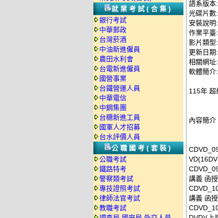
語系版本
就業考試(合集)
光碟片數:
銀行考試
安裝說明:
中華郵政
作業平臺: 
台灣菸酒
影片類型
中油新進僱員
更新日期: 2
農田水利會
相關網址: ht
台電新進僱員
軟體簡介:
國營事業
台鐵營運人員
115年 
中華電信
中鋼集團
台糖新進工員
內容簡介
國軍人才招募
台水評價人員
公職國考(套裝)
CDVD_
公職考試
VD(16DV
鐵路特考
CDVD_
警察類考試
講義 函授D
專技證照考試
CDVD_10
律師法官考試
講義 函授D
教職考試
CDVD_10
調查局.國安局.外交人員
DVD)(