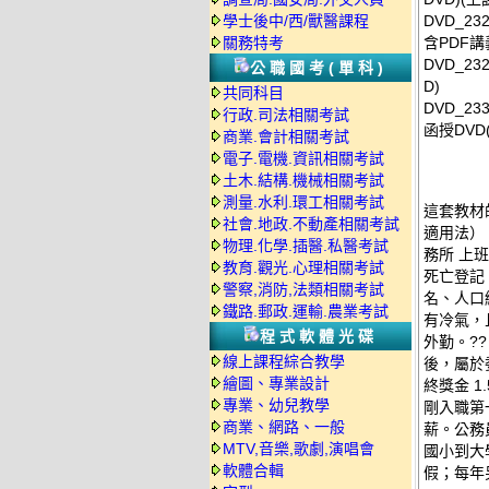
學士後中/西/獸醫課程
DVD_2
關務特考
含PDF講義
DVD_2
公職國考(單科)
D)
共同科目
DVD_2
行政.司法相關考試
函授DVD(
商業.會計相關考試
電子.電機.資訊相關考試
土木.結構.機械相關考試
測量.水利.環工相關考試
這套教材
社會.地政.不動產相關考試
適用法）
物理.化學.插醫.私醫考試
務所 上
教育.觀光.心理相關考試
死亡登記
警察,消防,法類相關考試
名、人口
鐵路.郵政.運輸.農業考試
有冷氣，
程式軟體光碟
外勤。?
線上課程綜合教學
後，屬於
繪圖、專業設計
終獎金 1
專業、幼兒教學
剛入職第
商業、網路、一般
薪。公務
MTV,音樂,歌劇,演唱會
國小到大
軟體合輯
假；每年