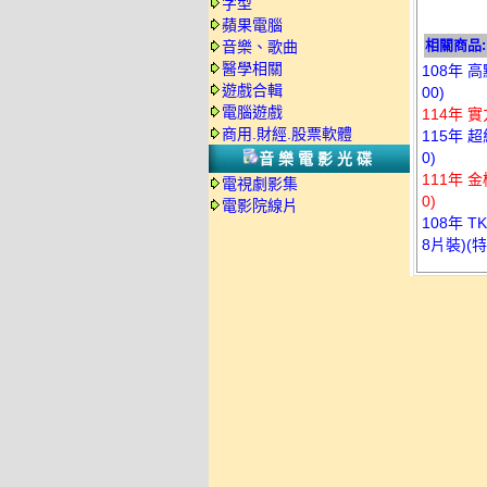
字型
蘋果電腦
相關商品:
音樂、歌曲
醫學相關
108年 
遊戲合輯
00)
電腦遊戲
114年 
商用.財經.股票軟體
115年 
0)
音樂電影光碟
111年 
電視劇影集
0)
電影院線片
108年 
8片裝)(特