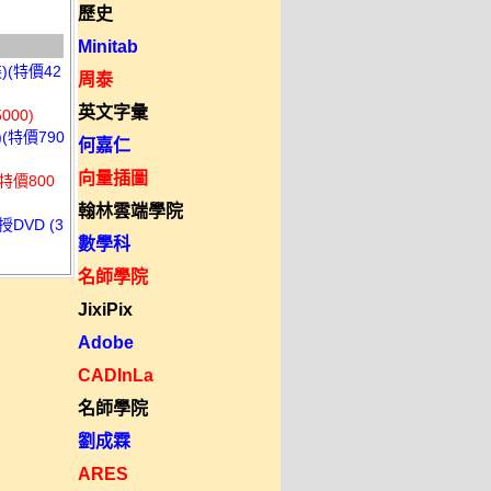
歷史
Minitab
)(特價42
周泰
英文字彙
00)
(特價790
何嘉仁
向量插圖
特價800
翰林雲端學院
DVD (3
數學科
名師學院
JixiPix
Adobe
CADInLa
名師學院
劉成霖
ARES