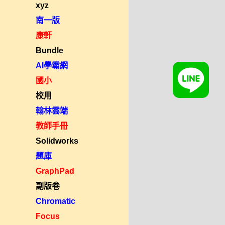
xyz
南一版
康軒
Bundle
AI學霸網
國小
校用
翰林雲端
教師手冊
Solidworks
題庫
GraphPad
副版卷
Chromatic
Focus