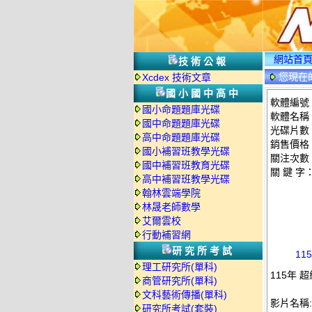
網站首
技術公報
您現在
Xcdex 技術文章
國小國中高中
軟體編號：T
國小命題題庫光碟
軟體名稱：
國中命題題庫光碟
光碟片數
高中命題題庫光碟
銷售價格：
國小補習班教學光碟
關注次數
國中補習班教育光碟
關 鍵 字
高中補習班教學光碟
翰林雲端學院
林晟老師數學
艾爾雲校
行動補習網
研究所考試
11
理工研究所(單科)
115年 
商管研究所(單科)
文科藝術傳播(單科)
影片名稱:
研究所考試(套裝)