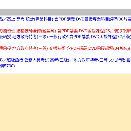
高點／高上 高考 統計(專業科目) 含PDF講義 DVD函授專業科目課程(36片裝
實力補習班 結構技師全修(題型班) 含PDF講義 DVD函授課程(25片裝)(特價50
超級函授 地方政府特考(三等)-一般行政A 含PDF講義 DVD函授課程(72片裝)
金榜函授 地方政府特考(三等) 交通技術 含PDF講義 DVD函授課程(84片裝)(
TKB／超級函授 公務人員考試 高考(三級)／地方政府特考-三等 文化行政 函授
價5700)