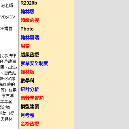
R2020b
 江河老師
翰林版
VD(4DV
超級函授
PDF講義
Photo
翰林雲端
周泰
超級函授
外民事法律
的 戶政事
就業安全制度
簿、出生/
翰林版
籍、更改姓
辦公室都
數學科
高風險的
統計分析
四等）任用
：享有年
康軒學習網
一年年薪：
模型建製
穩定調
補助（從
月考卷
 天特休
金榜函授