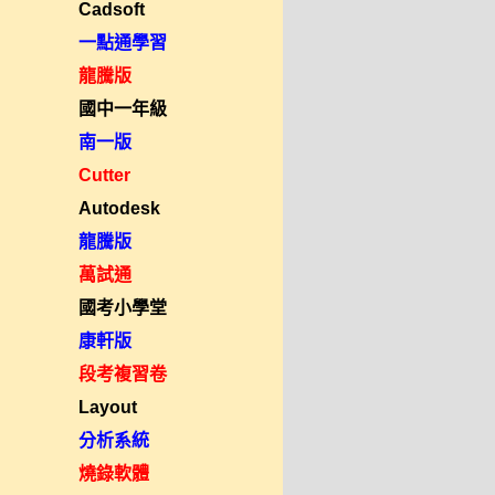
Cadsoft
一點通學習
龍騰版
國中一年級
南一版
Cutter
Autodesk
龍騰版
萬試通
國考小學堂
康軒版
段考複習卷
Layout
分析系統
燒錄軟體