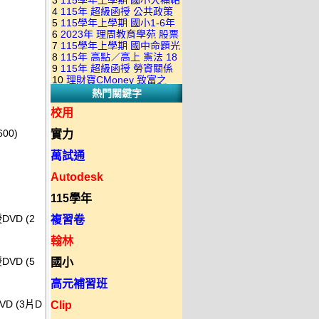
3
115學年上學期 國小大補帖
康軒版 國語+數學+社會+生活
+自然 1-6年級 教學光碟DVD
4
115年 超級函授 公共政策
翰林版 國語+數學+社會+生活
+自然 1-6年級 教學光碟DVD
版(3DVD)
5
115學年上學期 國小1-6年
22堂課+總複習 張楚老師 含
+自然 1-6年級 教學光碟DVD
版(3DVD)
6
2023年 理周教育學苑 股票
級 習作解答(含康軒.南一.翰林
PDF講義 函授DVD(9DVD)
版(3DVD)
7
115學年上學期 國中命題光
當沖煉金術 主講：朱家泓 國
全版本.全科目)合輯版 DVD版
8
115年 高點／高上 憲法 18
碟 翰林版 英文科 1-3年級 題
語發音 DVD版
9
115年 超級函授 勞資關係
堂課 宗台大老師 含PDF講義
庫光碟
10
理財寶CMoney 致富之
概要 11堂課+總複習 陸川老
函授DVD(8DVD)【適用於律
熱門關鍵字
道：上班族飆股攻略班 主
師 含PDF講義 函授
師司法考試】
講：朱家泓+林穎 國語發音
DVD(5DVD)
校用
DVD版
00)
實力
萬試通
Autodesk
115學年
VD (2
複習卷
翰林
VD (5
國小
高元補習班
D (3片D
Clip