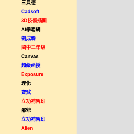
三貝德
Cadsoft
3D技術插圖
AI學霸網
劉成霖
國中二年級
Canvas
超級函授
Exposure
理化
齊斌
立功補習班
邵爺
立功補習班
Alien