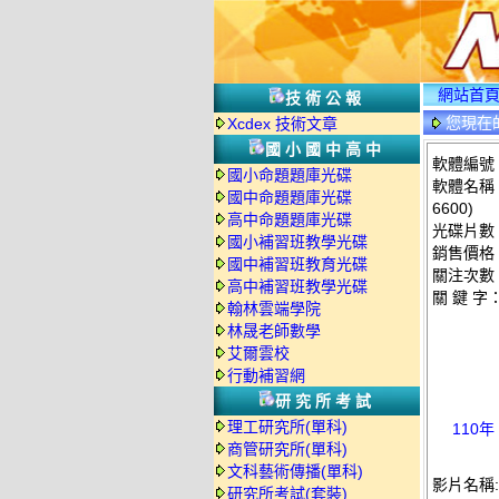
網站首
技術公報
您現在
Xcdex 技術文章
國小國中高中
軟體編號：T
國小命題題庫光碟
軟體名稱：
國中命題題庫光碟
6600)
高中命題題庫光碟
光碟片數
國小補習班教學光碟
銷售價格：
國中補習班教育光碟
關注次數
高中補習班教學光碟
關 鍵 字
翰林雲端學院
林晟老師數學
艾爾雲校
行動補習網
研究所考試
理工研究所(單科)
110年
商管研究所(單科)
文科藝術傳播(單科)
影片名稱:
研究所考試(套裝)