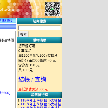
訂購説明
站內搜索
片裝)(特價
購物清單
您已經訂購：
0
套產品
滿1200自動扣200 (特價片
除外) (滿2000免運)
-0 元
含郵資
150
元
共
150
元
結帳 / 查詢
最低消費需滿500元
6600)
銷售排行榜
1
115學年上學期 國小大補帖
2
115學年上學期 國小大補帖
南一版 國語+數學+社會+生活