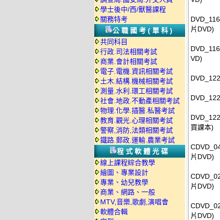
學士後中/西/獸醫課程
關務特考
DVD_11
片DVD)
公職國考(單科)
共同科目
DVD_11
行政.司法相關考試
VD)
商業.會計相關考試
電子.電機.資訊相關考試
DVD_12
土木.結構.機械相關考試
測量.水利.環工相關考試
DVD_12
社會.地政.不動產相關考試
物理.化學.插醫.私醫考試
DVD_12
教育.觀光.心理相關考試
買課本)
警察,消防,法類相關考試
鐵路.郵政.運輸.農業考試
CDVD_0
程式軟體光碟
片DVD)
線上課程綜合教學
繪圖、專業設計
CDVD_
專業、幼兒教學
片DVD)
商業、網路、一般
MTV,音樂,歌劇,演唱會
CDVD_
軟體合輯
片DVD)