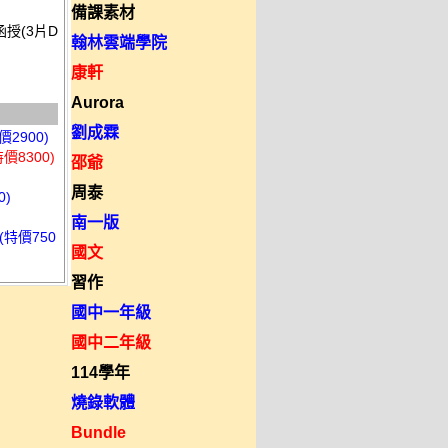
備課素材
函授(3片D
翰林雲端學院
康軒
Aurora
劉成霖
2900)
價8300)
邵爺
周泰
0)
南一版
(特價750
國文
習作
國中一年級
國中二年級
114學年
燒錄軟體
Bundle