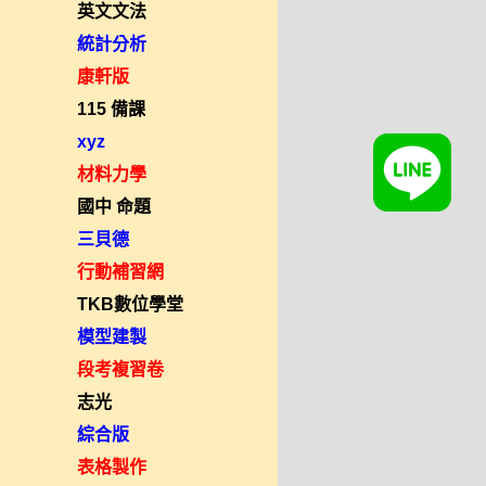
英文文法
統計分析
康軒版
115 備課
xyz
材料力學
國中 命題
三貝德
行動補習網
TKB數位學堂
模型建製
段考複習卷
志光
綜合版
表格製作