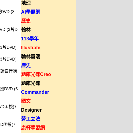
地理
VD (3
AI學霸網
歷史
D (3片D
翰林
113學年
3片DVD)
Illustrate
翰林雲端
3片DVD)
歷史
)(請自行購
題庫光碟Creo
題庫光碟
授DVD (6
Commander
國文
VD函授(7
Designer
勞工立法
VD函授(7
康軒學習網