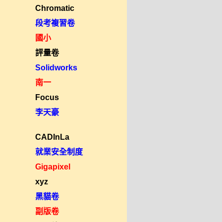
Chromatic
段考複習卷
國小
評量卷
Solidworks
南一
Focus
李天豪
CADInLa
就業安全制度
Gigapixel
xyz
黑貓卷
副版卷