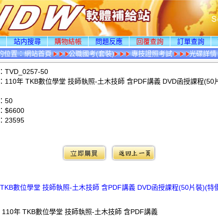
頁
站内搜尋
購物結帳
問題反應
回覆查詢
訂單查詢
的位置：
網站首頁
公職國考(套裝)
專技證照考試
光碟詳情
VD_0257-50
110年 TKB數位學堂 技師執照-土木技師 含PDF講義 DVD函授課程(50
：50
$6600
：
23595
：
 TKB數位學堂 技師執照-土木技師 含PDF講義 DVD函授課程(50片裝)(特價
 110年 TKB數位學堂 技師執照-土木技師 含PDF講義