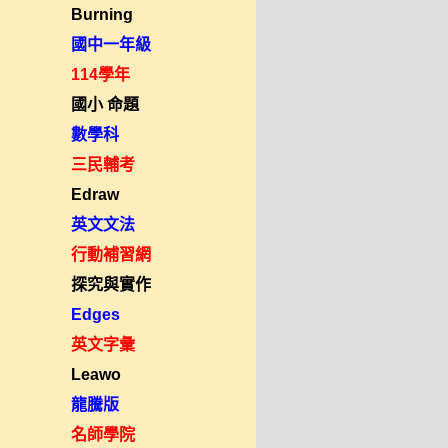
Burning
國中一年級
114學年
國小 命題
數學科
三民輔考
Edraw
英文文法
行動補習網
探究與實作
Edges
英文字彙
Leawo
龍騰版
名師學院