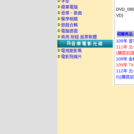
字型
蘋果電腦
DVD_0
音樂、歌曲
VD)
醫學相關
遊戲合輯
電腦遊戲
相關商品:
商用.財經.股票軟體
109年 
音樂電影光碟
111年 
電視劇影集
(購買前
電影院線片
109年 
109年 
112年 
0)(購買