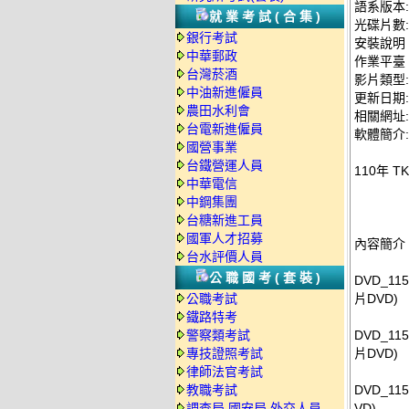
語系版本
就業考試(合集)
光碟片數:
銀行考試
安裝說明
中華郵政
作業平臺：
台灣菸酒
影片類型
中油新進僱員
更新日期: 2
農田水利會
相關網址: ht
台電新進僱員
軟體簡介:
國營事業
台鐵營運人員
110年 
中華電信
中鋼集團
台糖新進工員
國軍人才招募
內容簡介
台水評價人員
公職國考(套裝)
DVD_11
公職考試
片DVD)
鐵路特考
警察類考試
DVD_11
專技證照考試
片DVD)
律師法官考試
教職考試
DVD_11
調查局.國安局.外交人員
VD)