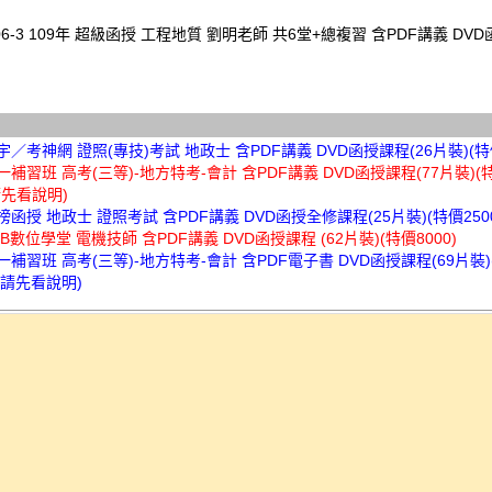
806-3 109年 超級函授 工程地質 劉明老師 共6堂+總複習 含PDF講義 DVD
首宇／考神網 證照(專技)考試 地政士 含PDF講義 DVD函授課程(26片裝)(特價
北一補習班 高考(三等)-地方特考-會計 含PDF講義 DVD函授課程(77片裝)(特
請先看說明)
金榜函授 地政士 證照考試 含PDF講義 DVD函授全修課程(25片裝)(特價250
TKB數位學堂 電機技師 含PDF講義 DVD函授課程 (62片裝)(特價8000)
北一補習班 高考(三等)-地方特考-會計 含PDF電子書 DVD函授課程(69片裝)
前請先看說明)