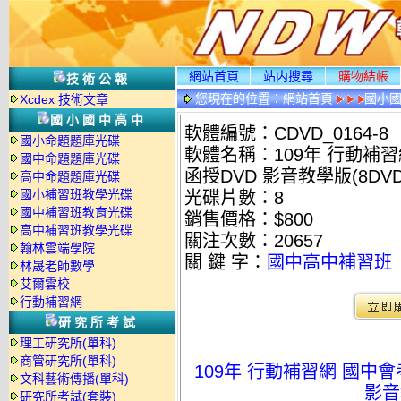
網站首頁
站内搜尋
購物結帳
技術公報
您現在的位置：
網站首頁
國小
Xcdex 技術文章
國小國中高中
軟體編號：CDVD_0164-8
國小命題題庫光碟
軟體名稱：109年 行動補習
國中命題題庫光碟
函授DVD 影音教學版(8DVD
高中命題題庫光碟
國小補習班教學光碟
光碟片數：8
國中補習班教育光碟
銷售價格：$800
高中補習班教學光碟
關注次數：
20657
翰林雲端學院
關 鍵 字：
國中高中補習班
林晟老師數學
艾爾雲校
行動補習網
研究所考試
理工研究所(單科)
商管研究所(單科)
109年 行動補習網 國中會
文科藝術傳播(單科)
影音
研究所考試(套裝)