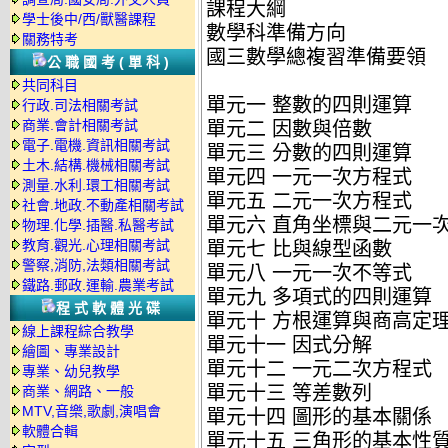
課程大綱
學士後中/西/獸醫課程
數學科準備方向
關務特考
國三數學總複習準備要領
公職國考(單科)
共同科目
單元一 整數的四則運算
行政.司法相關考試
商業.會計相關考試
單元二 因數與倍數
電子.電機.資訊相關考試
單元三 分數的四則運算
土木.結構.機械相關考試
單元四 一元一次方程式
測量.水利.環工相關考試
單元五 二元一次方程式
社會.地政.不動產相關考試
單元六 直角坐標與二元一
物理.化學.插醫.私醫考試
教育.觀光.心理相關考試
單元七 比與線型函數
警察,消防,法類相關考試
單元八 一元一次不等式
鐵路.郵政.運輸.農業考試
單元九 多項式的四則運算
程式軟體光碟
單元十 方根運算與商高定
線上課程綜合教學
單元十一 因式分解
繪圖、專業設計
單元十二 一元二次方程式
專業、幼兒教學
單元十三 等差數列
商業、網路、一般
MTV,音樂,歌劇,演唱會
單元十四 圖形的基本關係
軟體合輯
單元十五 三角形的基本性