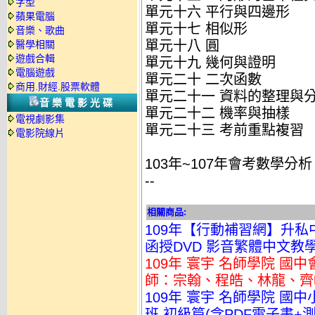
字型
單元十六 平行與四邊形
蘋果電腦
單元十七 相似形
音樂、歌曲
單元十八 圓
醫學相關
遊戲合輯
單元十九 幾何與證明
電腦遊戲
單元二十 二次函數
商用.財經.股票軟體
單元二十一 資料的整理與
音樂電影光碟
單元二十二 機率與抽樣
電視劇影集
單元二十三 考前重點複習
電影院線片
103年~107年會考數學分析
--
相關商品:
109年【行動補習網】升私中
函授DVD 影音繁體中文教學版
109年 寰宇 名師學院 國
師：宗翰、程皓、林龍、齊峻 
109年 寰宇 名師學院 國
班 初級篇(含PDF電子書