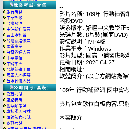
就業考試(合集)
--
銀行考試
影片名稱: 109年 行動補
中華郵政
函授DVD
台灣菸酒
語系版本: 繁體中文教學正
中油新進僱員
光碟片數: 8片裝(單面DVD)
農田水利會
台電新進僱員
安裝說明：MP4檔
國營事業
作業平臺：Windows
台鐵營運人員
影片類型: 國高中補習班教
中華電信
更新日期: 2020.04.27
中鋼集團
相關網址:
台糖新進工員
國軍人才招募
軟體簡介: (以官方網站為準
台水評價人員
--
公職國考(套裝)
109年 行動補習網 國中會考
公職考試
鐵路特考
影片包含數位白板內容.只
警察類考試
專技證照考試
內容簡介
律師法官考試
教職考試
調查局.國安局.外交人員