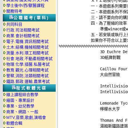
              ＸＹＺ站長小小的請
學士後中/西/獸醫課程
              一．本遊戲系列
關務特考
              二．本遊戲系列
              三．請不要向你
公職國考(單科)
              四．為了壓縮的
共同科目
                  準備winace
行政.司法相關考試
              五．若安裝或執
商業.會計相關考試
電子.電機.資訊相關考試
≒≒≒≒≒≒≒≒≒≒≒≒≒≒≒≒≒≒≒≒≒≒≒≒≒≒≒≒≒≒
土木.結構.機械相關考試

                  3D Euchre De
測量.水利.環工相關考試
                  3D紙牌對戰 

社會.地政.不動產相關考試
物理.化學.插醫.私醫考試
                  Caillou Four
教育.觀光.心理相關考試
                  大自然冒險 

警察,消防,法類相關考試
鐵路.郵政.運輸.農業考試
                  Intellivisio
程式軟體光碟
                  Intellivisi
線上課程綜合教學
繪圖、專業設計
                  Lemonade Tyco
專業、幼兒教學
                  檸檬水大亨 

商業、網路、一般
MTV,音樂,歌劇,演唱會
                  Thomas And F
軟體合輯
                  湯姆斯鐵路建築 