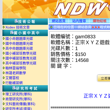
網站首頁
站内搜尋
購物結帳
技術公報
您現在的位置：
網站首頁
程式
Xcdex 技術文章
國小國中高中
軟體編號：gam0833
國小命題題庫光碟
軟體名稱：正宗ＸＹＺ遊戲
國中命題題庫光碟
光碟片數：1
高中命題題庫光碟
國小補習班教學光碟
銷售價格：$150
國中補習班教育光碟
關注次數：
14568
高中補習班教學光碟
關 鍵 字：
翰林雲端學院
林晟老師數學
艾爾雲校
行動補習網
研究所考試
理工研究所(單科)
正宗ＸＹＺ
商管研究所(單科)
文科藝術傳播(單科)
≡≡≡≡≡≡≡≡≡≡≡≡≡≡≡≡≡≡≡≡≡≡≡≡≡≡≡≡≡≡
研究所考試(套裝)