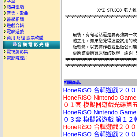
字型
蘋果電腦
              XYZ STUD
音樂、歌曲
≒≒≒≒≒≒≒≒≒≒≒≒≒≒≒≒≒≒≒≒≒≒≒≒≒≒≒≒≒
醫學相關
                             
遊戲合輯
電腦遊戲
    最後，有句老話還是要再強調一
商用.財經.股票軟體
    體之用，如果您覺得這些試用的
音樂電影光碟
    版軟體，以支持作者或出版公司能
電視劇影集
    更應該要購買原版的軟體！謝謝!!!
電影院線片
≒≒≒≒≒≒≒≒≒≒≒≒≒≒≒≒≒≒≒≒≒≒≒≒≒≒≒≒≒
≒≒≒≒≒≒≒≒≒≒≒≒≒≒≒≒≒≒≒≒≒≒≒≒≒≒≒≒≒
相關商品:
HoneRiSO 合輯遊戲２０
HoneRiSO Nintendo 
０１套 模擬器遊戲光碟第
HoneRiSO Nintendo 
０３套 模擬器遊戲 第１２
HoneRiSO 合輯遊戲２０
HoneRiSO 合輯遊戲２０