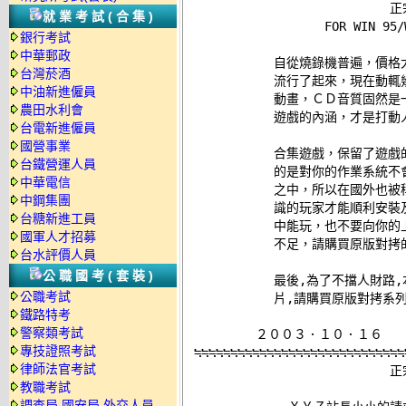

                        
就業考試(合集)
                   FOR WIN 9
銀行考試
中華郵政
            自從燒錄機普遍，
台灣菸酒
            流行了起來，現在
中油新進僱員
            動畫，ＣＤ音質固
農田水利會
            遊戲的內涵，才是打動
台電新進僱員
國營事業
            合集遊戲，保留了
台鐵營運人員
            的是對你的作業系
中華電信
            之中，所以在國外
中鋼集團
            識的玩家才能順利
台糖新進工員
            中能玩，也不要向
國軍人才招募
            不足，請購買原版對拷
台水評價人員
公職國考(套裝)
            最後,為了不擋人
公職考試
            片,請購買原版對拷系列 
鐵路特考
警察類考試
    　　  ２００３．１０．１６     全
專技證照考試
≒≒≒≒≒≒≒≒≒≒≒≒≒≒≒≒≒≒≒≒≒≒≒≒≒≒≒≒≒
律師法官考試
                        
教職考試
調查局.國安局.外交人員