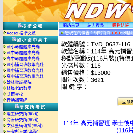
網站首頁
站内搜尋
購物結帳
技術公報
您現在的位置：
網站首頁
公職國
Xcdex 技術文章
碟詳情
國小國中高中
軟體編號：TVD_0637-116
國小命題題庫光碟
軟體名稱：114年 高元補習
國中命題題庫光碟
移動硬盤版(116片裝)(特價13
高中命題題庫光碟
國小補習班教學光碟
光碟片數：116
國中補習班教育光碟
銷售價格：$13000
高中補習班教學光碟
關注次數：
3621
翰林雲端學院
關 鍵 字：
林晟老師數學
艾爾雲校
行動補習網
研究所考試
理工研究所(單科)
商管研究所(單科)
114年 高元補習班 學士後
文科藝術傳播(單科)
(116
研究所考試(套裝)