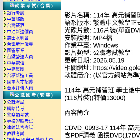
就業考試(合集)
銀行考試
影片名稱: 114年 高元補習
中華郵政
語系版本: 繁體中文教學正
台灣菸酒
光碟片數: 116片裝(單面DV
中油新進僱員
安裝說明: MP4檔
農田水利會
台電新進僱員
作業平臺: Windows
國營事業
影片類型: 公職考試教學
台鐵營運人員
更新日期: 2026.05.19
中華電信
相關網址: https://video.gole
中鋼集團
軟體簡介: (以官方網站為準
台糖新進工員
國軍人才招募
台水評價人員
114年 高元補習班 學士後
公職國考(套裝)
(116片裝)(特價13000)
公職考試
鐵路特考
內容簡介
警察類考試
專技證照考試
CDVD_0993-17 114年
高
律師法官考試
教職考試
含PDF講義 函授DVD(17DV
調查局.國安局.外交人員