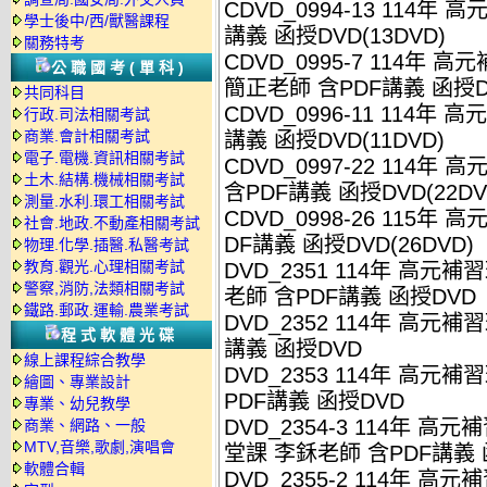
CDVD_0994-13 114年
高
學士後中/西/獸醫課程
講義 函授DVD(13DVD)
關務特考
CDVD_0995-7 114年
高元
公職國考(單科)
簡正老師 含PDF講義 函授DV
共同科目
CDVD_0996-11 114年
高元
行政.司法相關考試
商業.會計相關考試
講義 函授DVD(11DVD)
電子.電機.資訊相關考試
CDVD_0997-22 114年
高
土木.結構.機械相關考試
含PDF講義 函授DVD(22DV
測量.水利.環工相關考試
CDVD_0998-26 115年
高
社會.地政.不動產相關考試
DF講義 函授DVD(26DVD)
物理.化學.插醫.私醫考試
教育.觀光.心理相關考試
DVD_2351 114年
高元補習
警察,消防,法類相關考試
老師 含PDF講義 函授DVD
鐵路.郵政.運輸.農業考試
DVD_2352 114年
高元補習
程式軟體光碟
講義 函授DVD
線上課程綜合教學
DVD_2353 114年
高元補習
繪圖、專業設計
PDF講義 函授DVD
專業、幼兒教學
DVD_2354-3 114年
高元補
商業、網路、一般
MTV,音樂,歌劇,演唱會
堂課 李鉌老師 含PDF講義 函
軟體合輯
DVD_2355-2 114年
高元補