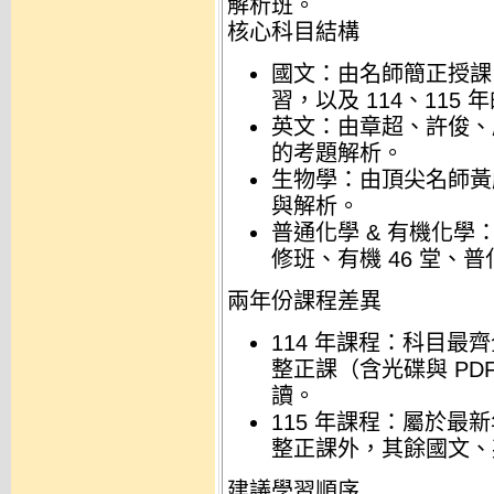
解析班。
核心科目結構
國文
：由名師簡正
授課
習，以及 114、115
英文
：由章超
、許俊
、
的考題解析。
生物學
：由頂尖名師黃
與解析。
普通化學 & 有機化學
修班、有機 46 堂、普
兩年份課程差異
114 年課程
：科目最齊
整正課（含光碟與 PD
讀。
115 年課程
：屬於最新
整正課外，其餘國文、
建議學習順序