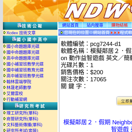
網站首頁
站内搜尋
購物結帳
技術公報
您現在的位置：
網站首頁
程式
Xcdex 技術文章
國小國中高中
軟體編號：pcg7244-d1
國小命題題庫光碟
軟體名稱：模擬鄰居２．假期 Neigh
國中命題題庫光碟
on 動作益智遊戲 英文／
高中命題題庫光碟
國小補習班教學光碟
光碟片數：1
國中補習班教育光碟
銷售價格：$200
高中補習班教學光碟
關注次數：
17065
翰林雲端學院
關 鍵 字：
林晟老師數學
艾爾雲校
行動補習網
研究所考試
理工研究所(單科)
商管研究所(單科)
模擬鄰居２．假期 Neighbours
文科藝術傳播(單科)
智遊戲
研究所考試(套裝)