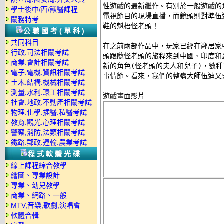
性遊戲的最新繼作。有別於一般遊戲的
學士後中/西/獸醫課程
電視節目的現場直播，而鏡頭則對準伍
關務特考
鞋的魁梧怪老頭！ 

公職國考(單科)
共同科目
在之前兩部作品中，玩家已經在鄰居家
行政.司法相關考試
頭跟隨怪老頭的旅程來到中國、印度和墨
商業.會計相關考試
新的角色(怪老頭的夫人和兒子)，數種
電子.電機.資訊相關考試
事情節。看來，我們的整蠱大師伍迪又要
土木.結構.機械相關考試
測量.水利.環工相關考試
社會.地政.不動產相關考試
物理.化學.插醫.私醫考試
教育.觀光.心理相關考試
警察,消防,法類相關考試
鐵路.郵政.運輸.農業考試
程式軟體光碟
線上課程綜合教學
繪圖、專業設計
專業、幼兒教學
商業、網路、一般
MTV,音樂,歌劇,演唱會
軟體合輯