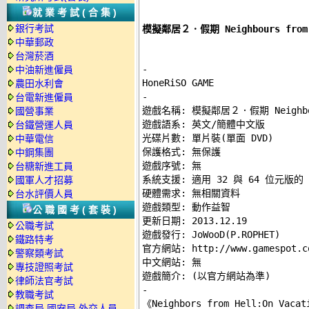
就業考試(合集)
銀行考試
模擬鄰居２．假期 Neighbours fro
中華郵政
台灣菸酒
-
中油新進僱員
農田水利會
-
台電新進僱員

遊戲名稱: 模擬鄰居２．假期 Neighbours
國營事業
遊戲語系: 英文/簡體中文版 

台鐵營運人員
光碟片數: 單片裝(單面 DVD) 

中華電信
保護格式: 無保護 

中鋼集團
遊戲序號: 無 

台糖新進工員
系統支援: 適用 32 與 64 位元版的 Win
國軍人才招募
硬體需求: 無相關資料 

台水評價人員
遊戲類型: 動作益智 

公職國考(套裝)
更新日期: 2013.12.19 

公職考試
遊戲發行: JoWooD(P.ROPHET) 

鐵路特考
官方網站: http://www.gamespot.com
警察類考試
中文網站: 無 

專技證照考試
律師法官考試
-
教職考試

《Neighbors from Hell:On 
調查局.國安局.外交人員