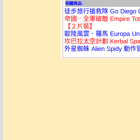
相關商品:
徒步旅行搶救隊 Go Diego G
帝國．全軍破敵 Empire T
【２片裝】
歐陸風雲．羅馬 Europa Uni
坎巴拉太空計劃 Kerbal Sp
外星蜘蛛 Alien Spidy 