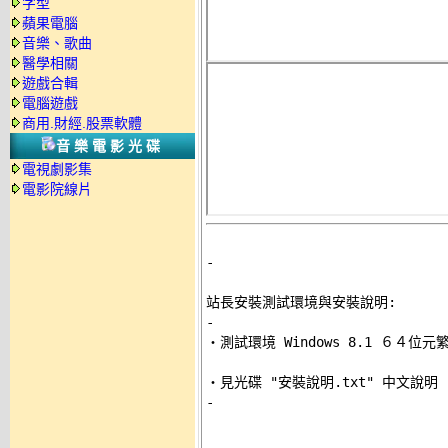
字型
蘋果電腦
音樂、歌曲
醫學相關
遊戲合輯
電腦遊戲
商用.財經.股票軟體
音樂電影光碟
電視劇影集
電影院線片
-
站長安裝測試環境與安裝說明:
-

‧測試環境 Windows 8.1 ６４位元
-