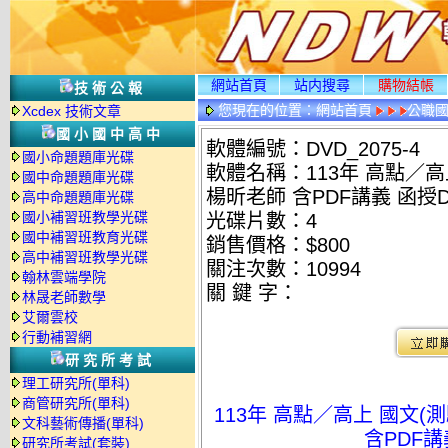
網站首頁
站内搜尋
購物結帳
技術公報
您現在的位置：
網站首頁
公職國
Xcdex 技術文章
國小國中高中
軟體編號：DVD_2075-4
國小命題題庫光碟
軟體名稱：113年 高點／高上
國中命題題庫光碟
楊昕老師 含PDF講義 函授DV
高中命題題庫光碟
國小補習班教學光碟
光碟片數：4
國中補習班教育光碟
銷售價格：$800
高中補習班教學光碟
關注次數：
10994
翰林雲端學院
關 鍵 字：
林晟老師數學
艾爾雲校
行動補習網
研究所考試
理工研究所(單科)
商管研究所(單科)
113年 高點／高上 國文(測
文科藝術傳播(單科)
含PDF講義
研究所考試(套裝)