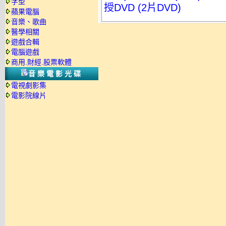
字型
授DVD (2片DVD)
蘋果電腦
音樂、歌曲
醫學相關
遊戲合輯
電腦遊戲
商用.財經.股票軟體
音樂電影光碟
電視劇影集
電影院線片