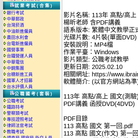
就業考試(合集)
銀行考試
影片名稱: 113年 高點/高上
中華郵政
楊昕老師 含PDF講義
台灣菸酒
語系版本: 繁體中文教學正
中油新進僱員
光碟片數: 4片裝(單面DVD)
農田水利會
台電新進僱員
安裝說明：MP4檔
國營事業
作業平臺：Windows
台鐵營運人員
影片類型: 公職考試教學
中華電信
更新日期: 2025.02.10
中鋼集團
相關網址: https://www.ibrai
台糖新進工員
國軍人才招募
軟體簡介: (以官方網站為準
台水評價人員
公職國考(套裝)
113年 高點/高上 國文(測驗
公職考試
PDF講義 函授DVD(4DVD)
鐵路特考
警察類考試
PDF目錄
專技證照考試
113 高點 國文 第一回.pdf
律師法官考試
教職考試
113 高點 國文(作文) 第一回.
調查局.國安局.外交人員