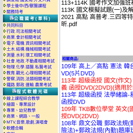
113+114K 國考作文加強班
學士後中/西/獸醫課程
113K 國文模擬試題(一)及解
關務特考
2021 高點 高普考.三四等
公職國考(單科)
昕.pdf
共同科目
行政.司法相關考試
商業.會計相關考試
電子.電機.資訊相關考試
土木.結構.機械相關考試
測量.水利.環工相關考試
相關商品:
社會.地政.不動產相關考試
109年 高上／高點 憲法 韓
物理.化學.插醫.私醫考試
VD(5片DVD)
教育.觀光.心理相關考試
警察,消防,法類相關考試
113年 超級函授 國文(作文
鐵路.郵政.運輸.農業考試
義 函授DVD(2DVD)(適用
程式軟體光碟
113年 超級函授 法學緒論-
線上課程綜合教學
函授DVD
繪圖、專業設計
109年 TKB數位學堂 英文(
專業、幼兒教學
授DVD(2DVD)
商業、網路、一般
MTV,音樂,歌劇,演唱會
108年 鼎文公職 郵政法
軟體合輯
險法)+郵政法規(內勤)題庫班