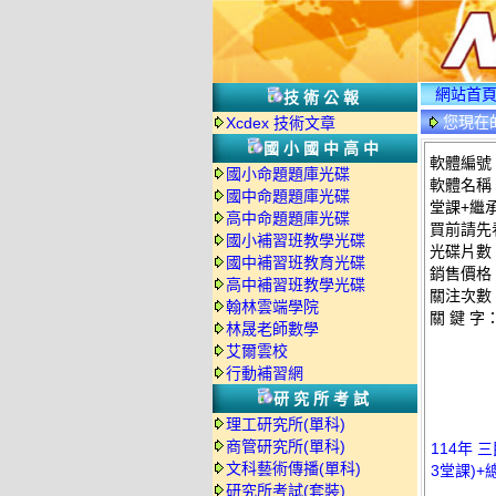
網站首
技術公報
您現在
Xcdex 技術文章
情
國小國中高中
軟體編號：C
國小命題題庫光碟
軟體名稱：
國中命題題庫光碟
堂課+繼承
高中命題題庫光碟
買前請先
國小補習班教學光碟
光碟片數
國中補習班教育光碟
銷售價格：
高中補習班教學光碟
關注次數
翰林雲端學院
關 鍵 字
林晟老師數學
艾爾雲校
行動補習網
研究所考試
理工研究所(單科)
商管研究所(單科)
114年 
文科藝術傳播(單科)
3堂課)+
研究所考試(套裝)