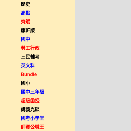
歷史
高點
齊斌
康軒版
國中
勞工行政
三民輔考
英文科
Bundle
國小
國中三年級
超級函授
講義光碟
國考小學堂
師資公職王