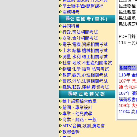
學士後中/西/獸醫課程
民法物權 
關務特考
民法親屬 
民法繼承 
公職國考(單科)
民法概要
共同科目
行政.司法相關考試
PDF目錄
商業.會計相關考試
114 三
電子.電機.資訊相關考試
土木.結構.機械相關考試
測量.水利.環工相關考試
社會.地政.不動產相關考試
相關商品:
物理.化學.插醫.私醫考試
教育.觀光.心理相關考試
113年 
警察,消防,法類相關考試
107年 
鐵路.郵政.運輸.農業考試
師 含PDF
107年 
程式軟體光碟
講義板書
線上課程綜合教學
109年 
繪圖、專業設計
110年 
專業、幼兒教學
商業、網路、一般
MTV,音樂,歌劇,演唱會
軟體合輯