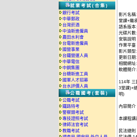
就業考試(合集)
銀行考試
影片名稱:
中華郵政
堂課+繼承
台灣菸酒
語系版本
中油新進僱員
光碟片數:
農田水利會
安裝說明
台電新進僱員
作業平臺：
國營事業
影片類型
台鐵營運人員
更新日期: 2
中華電信
相關網址: ht
中鋼集團
軟體簡介:
台糖新進工員
國軍人才招募
114年 
台水評價人員
3堂課)+
公職國考(套裝)
明)
公職考試
鐵路特考
內容簡介
警察類考試
專技證照考試
本課程講
律師法官考試
教職考試
民法總則 
調查局.國安局.外交人員
民法債 1