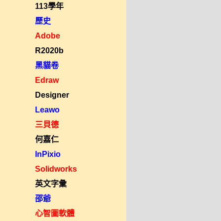
113學年
歷史
Adobe
R2020b
黑貓卷
Edraw
Designer
Leawo
三貝德
何嘉仁
InPixio
Solidworks
英文字彙
邵爺
心智圖軟體