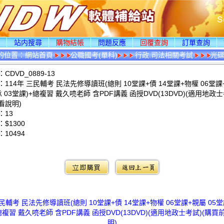
頁
站内搜尋
購物結帳
問題反應
回覆查詢
訂單查詢
的位置：
網站首頁
公職國考(單科)
行政.司法相關考試
光
DVD_0889-13
114年 三民輔考 民法先修導讀班(總則 10堂課+債 14堂課+物權 06堂課+
 03堂課)+總複習 戴久喨老師 含PDF講義 函授DVD(13DVD)(適用地政士
看說明)
：13
$1300
：
10494
：
三民輔考 民法先修導讀班(總則 10堂課+債 14堂課+物權 06堂課+親屬 05堂
總複習 戴久喨老師 含PDF講義 函授DVD(13DVD)(適用地政士考試)(購
明)