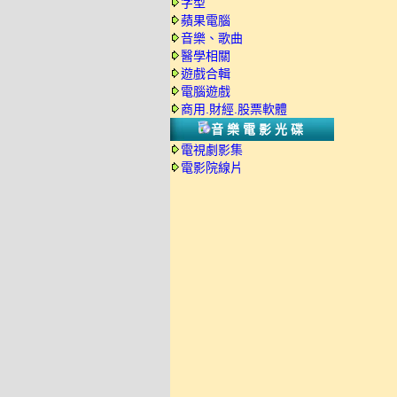
字型
蘋果電腦
音樂、歌曲
醫學相關
遊戲合輯
電腦遊戲
商用.財經.股票軟體
音樂電影光碟
電視劇影集
電影院線片