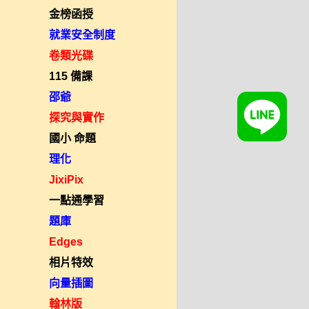
金榜函授
就業安全制度
卷類光碟
115 備課
邵爺
探究與實作
國小 命題
理化
JixiPix
一點通學習
題庫
Edges
相片特效
向量插圖
翰林版