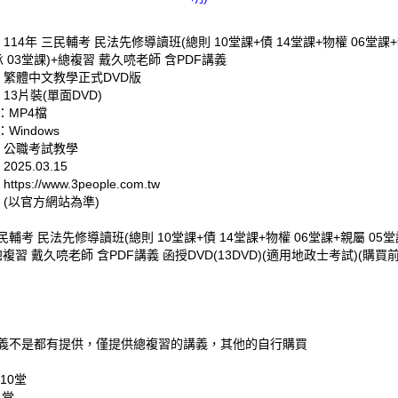
 114年 三民輔考 民法先修導讀班(總則 10堂課+債 14堂課+物權 06堂課+
 03堂課)+總複習 戴久喨老師 含PDF講義
: 繁體中文教學正式DVD版
 13片裝(單面DVD)
：MP4檔
Windows
: 公職考試教學
025.03.15
tps://www.3people.com.tw
 (以官方網站為準)
三民輔考 民法先修導讀班(總則 10堂課+債 14堂課+物權 06堂課+親屬 05堂
總複習 戴久喨老師 含PDF講義 函授DVD(13DVD)(適用地政士考試)(購
義不是都有提供，僅提供總複習的講義，其他的自行購買
10堂
4堂