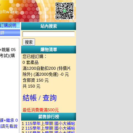
訂購説明
站內搜索
碟詳
親屬 05
購物清單
考試)(購
您已經訂購：
0
套產品
滿1200自動扣200 (特價片
除外) (滿2000免運)
-0 元
含郵資
150
元
共
150
元
結帳 / 查詢
最低消費需滿500元
銷售排行榜
課+繼承 0
1
115學年上學期 國小大補帖
買前請先看說
2
115學年上學期 國小大補帖
南一版 國語+數學+社會+生活