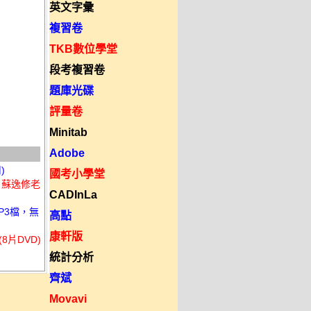
英文字彙
複習卷
TKB數位學堂
段考複習卷
題庫光碟
評量卷
Minitab
Adobe
)
國考小學堂
課 蘇逸修老
CADInLa
MP3檔，無
高點
康軒版
8片DVD)
統計分析
齊斌
Movavi