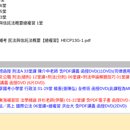
6堂
5堂
3堂
與信託法概要總複習 1堂
民輔考 民法與信託法概要【總複習】HECP13G-1.pdf
金榜函授 刑法A 33堂課 陳介中老師 含PDF講義 函授DVD(11DVD)(司律適用
鼎文公職 刑法(總則) 12堂課+刑法(分則) 06堂課+刑法申論解題技巧 01堂
講義 函授DVD (6片DVD)
讀享國考小學堂 行政法 01-29堂 植憲(張陳弘) 全修班 函授DVD(此課程為
)
大東海補習班 法學緒論 許杉老師(伊藤) 01-22堂課 含PDF電子書 函授DVD (
高點／高上 國際公法 06堂課+總複習 洪台大 含PDF講義 函授DVD(2DVD)