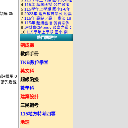
3
115學年上學期 國小大補帖
康軒版 國語+數學+社會+生活
+自然 1-6年級 教學光碟DVD
4
115年 超級函授 公共政策
翰林版 國語+數學+社會+生活
+自然 1-6年級 教學光碟DVD
版(3DVD)
5
115學年上學期 國小1-6年
22堂課+總複習 張楚老師 含
+自然 1-6年級 教學光碟DVD
版(3DVD)
親屬 05
6
2023年 理周教育學苑 股票
級 習作解答(含康軒.南一.翰林
PDF講義 函授DVD(9DVD)
版(3DVD)
7
115年 高點／高上 憲法 18
當沖煉金術 主講：朱家泓 國
全版本.全科目)合輯版 DVD版
8
115年 超級函授 勞資關係
堂課 宗台大老師 含PDF講義
語發音 DVD版
9
理財寶CMoney 致富之道：
概要 11堂課+總複習 陸川老
函授DVD(8DVD)【適用於律
10
115學年上學期 國小 南一
上班族飆股攻略班 主講：朱
師 含PDF講義 函授
師司法考試】
熱門關鍵字
版 教師手冊(全年級、全領域)
家泓+林穎 國語發音 DVD版
DVD(5DVD)
教學光碟DVD版
劉成霖
教師手冊
TKB數位學堂
英文科
課+繼承 0
超級函授
買前請先看說
數學科
建築設計
三民輔考
115地方特考四等
地理