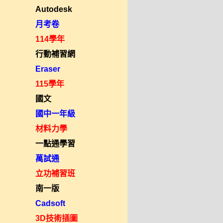
Autodesk
月考卷
114學年
行動補習網
Eraser
115學年
國文
國中一年級
材料力學
一點通學習
萬試通
立功補習班
南一版
Cadsoft
3D技術插圖