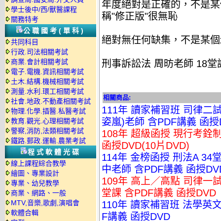
年度絕對是正確的，不是某
學士後中/西/獸醫課程
稱"修正版"很無恥
關務特考
公職國考(單科)
絕對無任何缺集，不是某個
共同科目
行政.司法相關考試
商業.會計相關考試
刑事訴訟法 周昉老師 18堂課 
電子.電機.資訊相關考試
土木.結構.機械相關考試
測量.水利.環工相關考試
相關商品:
社會.地政.不動產相關考試
111年 讀家補習班 司律二
物理.化學.插醫.私醫考試
姿嵐)老師 含PDF講義 函授D
教育.觀光.心理相關考試
警察,消防,法類相關考試
108年 超級函授 現行考銓制
鐵路.郵政.運輸.農業考試
函授DVD(10片DVD)
程式軟體光碟
114年 金榜函授 刑法A 34
線上課程綜合教學
中老師 含PDF講義 函授DVD
繪圖、專業設計
109年 高上／高點 司律一
專業、幼兒教學
堂課 含PDF講義 函授DVD
商業、網路、一般
MTV,音樂,歌劇,演唱會
110年 讀家補習班 法學英文 0
軟體合輯
F講義 函授DVD