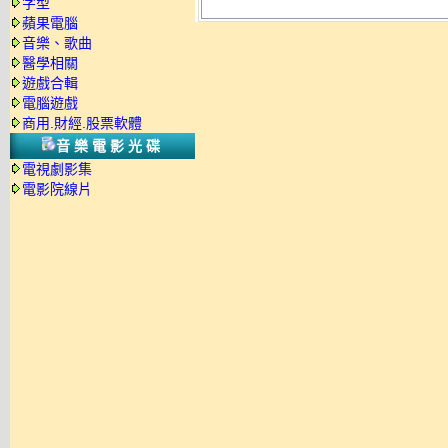
字型
蘋果電腦
音樂、歌曲
醫學相關
遊戲合輯
電腦遊戲
商用.財經.股票軟體
音樂電影光碟
電視劇影集
電影院線片