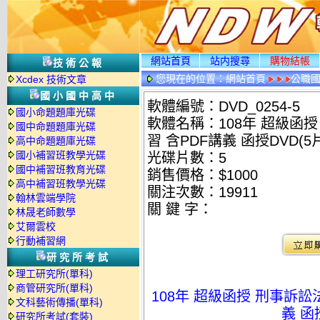
網站首頁
站内搜尋
購物結帳
技術公報
您現在的位置：
網站首頁
公職國
Xcdex 技術文章
情
國小國中高中
軟體編號：DVD_0254-5
國小命題題庫光碟
軟體名稱：108年 超級函授
國中命題題庫光碟
習 含PDF講義 函授DVD(5片
高中命題題庫光碟
國小補習班教學光碟
光碟片數：5
國中補習班教育光碟
銷售價格：$1000
高中補習班教學光碟
關注次數：
19911
翰林雲端學院
關 鍵 字：
林晟老師數學
艾爾雲校
行動補習網
研究所考試
理工研究所(單科)
商管研究所(單科)
108年 超級函授 刑事訴訟
文科藝術傳播(單科)
義 函
研究所考試(套裝)