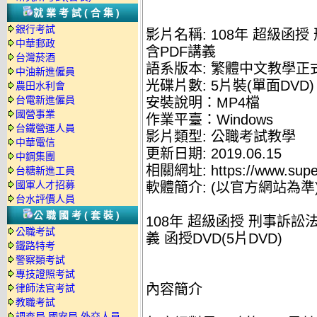
就業考試(合集)
銀行考試
影片名稱: 108年 超級函授
中華郵政
含PDF講義
台灣菸酒
語系版本: 繁體中文教學正
中油新進僱員
光碟片數: 5片裝(單面DVD)
農田水利會
台電新進僱員
安裝說明：MP4檔
國營事業
作業平臺：Windows
台鐵營運人員
影片類型: 公職考試教學
中華電信
更新日期: 2019.06.15
中鋼集團
相關網址: https://www.supe
台糖新進工員
國軍人才招募
軟體簡介: (以官方網站為準
台水評價人員
公職國考(套裝)
108年 超級函授 刑事訴訟法
公職考試
義 函授DVD(5片DVD)
鐵路特考
警察類考試
專技證照考試
內容簡介
律師法官考試
教職考試
調查局.國安局.外交人員