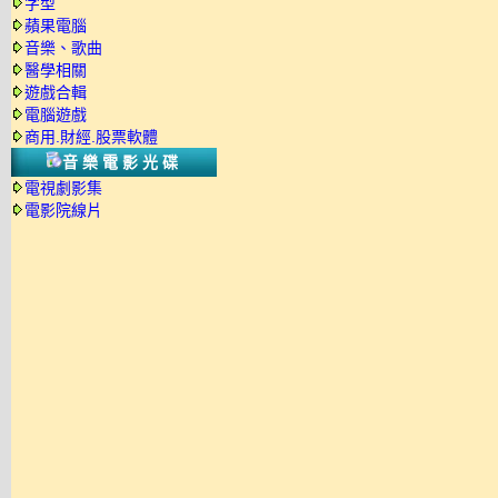
字型
蘋果電腦
音樂、歌曲
醫學相關
遊戲合輯
電腦遊戲
商用.財經.股票軟體
音樂電影光碟
電視劇影集
電影院線片