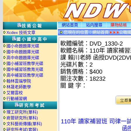
網站首頁
站内搜尋
購物結帳
技術公報
您現在的位置：
網站首頁
公職國
Xcdex 技術文章
情
國小國中高中
軟體編號：DVD_1330-2
國小命題題庫光碟
軟體名稱：110年 讀家補習
國中命題題庫光碟
課 賴川老師 函授DVD(2DV
高中命題題庫光碟
國小補習班教學光碟
光碟片數：2
國中補習班教育光碟
銷售價格：$400
高中補習班教學光碟
關注次數：
18232
翰林雲端學院
關 鍵 字：
林晟老師數學
艾爾雲校
行動補習網
研究所考試
理工研究所(單科)
商管研究所(單科)
110年 讀家補習班 司律一
文科藝術傳播(單科)
函授
研究所考試(套裝)