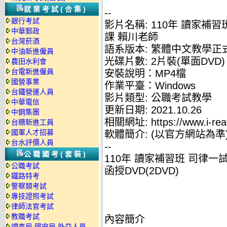
就業考試(合集)
--
銀行考試
影片名稱: 110年 讀家補
中華郵政
課 賴川老師
台灣菸酒
語系版本: 繁體中文教學正
中油新進僱員
光碟片數: 2片裝(單面DVD)
農田水利會
台電新進僱員
安裝說明：MP4檔
國營事業
作業平臺：Windows
台鐵營運人員
影片類型: 公職考試教學
中華電信
更新日期: 2021.10.26
中鋼集團
相關網址: https://www.i-rea
台糖新進工員
國軍人才招募
軟體簡介: (以官方網站為準
台水評價人員
--
公職國考(套裝)
110年 讀家補習班 司律一
公職考試
函授DVD(2DVD)
鐵路特考
警察類考試
專技證照考試
律師法官考試
教職考試
內容簡介
調查局.國安局.外交人員