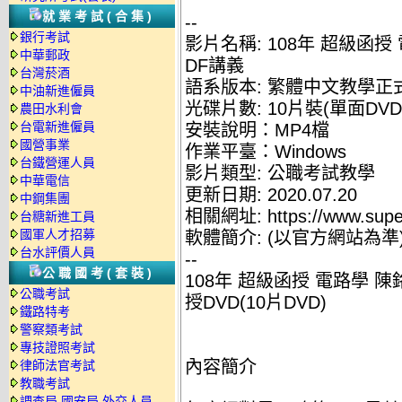
就業考試(合集)
--
銀行考試
影片名稱: 108年 超級函授
中華郵政
DF講義
台灣菸酒
語系版本: 繁體中文教學正
中油新進僱員
光碟片數: 10片裝(單面DVD
農田水利會
台電新進僱員
安裝說明：MP4檔
國營事業
作業平臺：Windows
台鐵營運人員
影片類型: 公職考試教學
中華電信
更新日期: 2020.07.20
中鋼集團
相關網址: https://www.supe
台糖新進工員
國軍人才招募
軟體簡介: (以官方網站為準
台水評價人員
--
公職國考(套裝)
108年 超級函授 電路學 陳
公職考試
授DVD(10片DVD)
鐵路特考
警察類考試
專技證照考試
內容簡介
律師法官考試
教職考試
調查局.國安局.外交人員