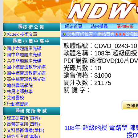
網站首頁
站内搜尋
購物結帳
技術公報
您現在的位置：
網站首頁
公職國
Xcdex 技術文章
光碟詳情
國小國中高中
軟體編號：CDVD_0243-10
國小命題題庫光碟
軟體名稱：108年 超級函授
國中命題題庫光碟
PDF講義 函授DVD(10片DV
高中命題題庫光碟
國小補習班教學光碟
光碟片數：10
國中補習班教育光碟
銷售價格：$1000
高中補習班教學光碟
關注次數：
21175
翰林雲端學院
關 鍵 字：
林晟老師數學
艾爾雲校
行動補習網
研究所考試
理工研究所(單科)
商管研究所(單科)
108年 超級函授 電路學 陳
文科藝術傳播(單科)
授D
研究所考試(套裝)