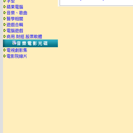
字型
蘋果電腦
音樂、歌曲
醫學相關
遊戲合輯
電腦遊戲
商用.財經.股票軟體
音樂電影光碟
電視劇影集
電影院線片