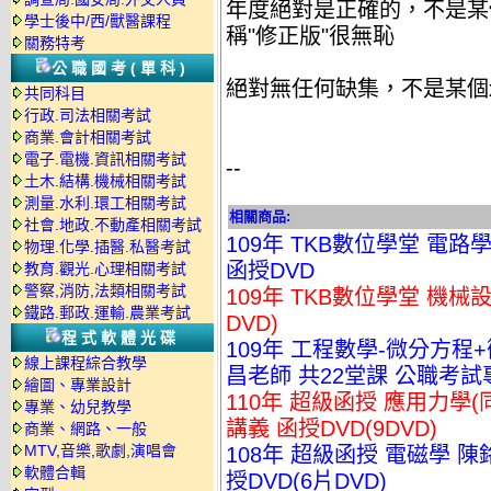
年度絕對是正確的，不是某
學士後中/西/獸醫課程
稱"修正版"很無恥
關務特考
公職國考(單科)
絕對無任何缺集，不是某個
共同科目
行政.司法相關考試
商業.會計相關考試
電子.電機.資訊相關考試
--
土木.結構.機械相關考試
測量.水利.環工相關考試
相關商品:
社會.地政.不動產相關考試
109年 TKB數位學堂 電路學
物理.化學.插醫.私醫考試
函授DVD
教育.觀光.心理相關考試
警察,消防,法類相關考試
109年 TKB數位學堂 機械設
鐵路.郵政.運輸.農業考試
DVD)
程式軟體光碟
109年 工程數學-微分方程
線上課程綜合教學
昌老師 共22堂課 公職考試專用
繪圖、專業設計
110年 超級函授 應用力學(
專業、幼兒教學
講義 函授DVD(9DVD)
商業、網路、一般
MTV,音樂,歌劇,演唱會
108年 超級函授 電磁學 陳
軟體合輯
授DVD(6片DVD)