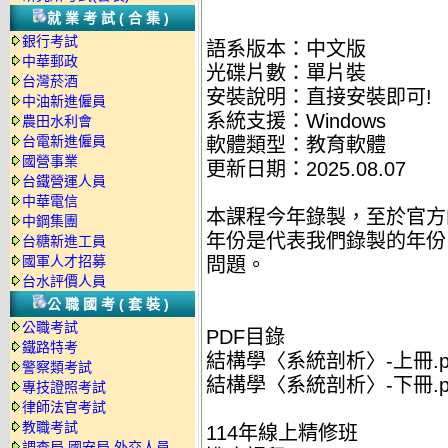
就業考試(合集)
銀行考試
語系版本：中文版
中華郵政
光碟片數：單片裝
台灣菸酒
安裝說明：直接安裝即可!
中油新進僱員
系統支援：Windows
農田水利會
台電新進僱員
軟體類型：教育軟體
國營事業
更新日期：2025.08.07
台鐵營運人員
中華電信
本課程今年錄製，至於官方
中鋼集團
年份是代表我們錄製的年份
台糖新進工員
國軍人才招募
問題。
台水評價人員
公職國考(套裝)
公職考試
PDF目錄
鐵路特考
結構學〈系統剖析〉-上冊.p
警察類考試
結構學〈系統剖析〉-下冊.p
專技證照考試
律師法官考試
教職考試
114年線上精修班
調查局.國安局.外交人員