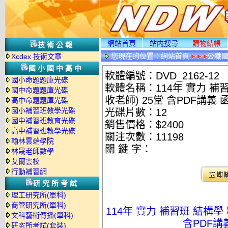
網站首頁
站内搜尋
購物結帳
技術公報
您現在的位置：
網站首頁
公職國
Xcdex 技術文章
光碟詳情
國小國中高中
軟體編號：DVD_2162-12
國小命題題庫光碟
軟體名稱：114年 實力 補
國中命題題庫光碟
收老師) 25堂 含PDF講義 函
高中命題題庫光碟
國小補習班教學光碟
光碟片數：12
國中補習班教育光碟
銷售價格：$2400
高中補習班教學光碟
關注次數：
11198
翰林雲端學院
關 鍵 字：
林晟老師數學
艾爾雲校
行動補習網
研究所考試
理工研究所(單科)
商管研究所(單科)
114年 實力 補習班 結構學
文科藝術傳播(單科)
含PDF講義
研究所考試(套裝)