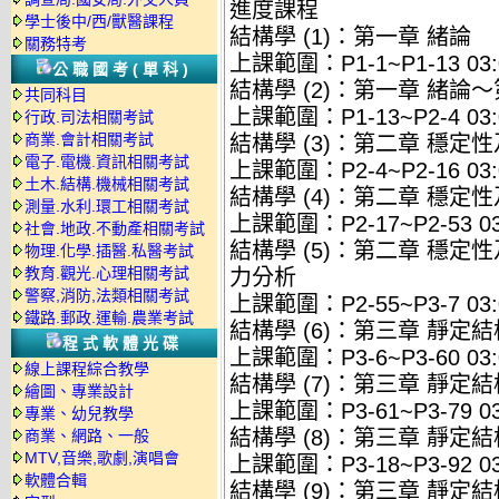
進度課程
學士後中/西/獸醫課程
結構學 (1)：第一章 緒論
關務特考
上課範圍：P1-1~P1-13 03:
公職國考(單科)
結構學 (2)：第一章 緒論
共同科目
上課範圍：P1-13~P2-4 03:
行政.司法相關考試
商業.會計相關考試
結構學 (3)：第二章 穩定
電子.電機.資訊相關考試
上課範圍：P2-4~P2-16 03:
土木.結構.機械相關考試
結構學 (4)：第二章 穩定
測量.水利.環工相關考試
上課範圍：P2-17~P2-53 03:
社會.地政.不動產相關考試
結構學 (5)：第二章 穩
物理.化學.插醫.私醫考試
教育.觀光.心理相關考試
力分析
警察,消防,法類相關考試
上課範圍：P2-55~P3-7 03:
鐵路.郵政.運輸.農業考試
結構學 (6)：第三章 靜定
程式軟體光碟
上課範圍：P3-6~P3-60 03:
線上課程綜合教學
結構學 (7)：第三章 靜定
繪圖、專業設計
上課範圍：P3-61~P3-79 03:
專業、幼兒教學
結構學 (8)：第三章 靜定
商業、網路、一般
MTV,音樂,歌劇,演唱會
上課範圍：P3-18~P3-92 03:
軟體合輯
結構學 (9)：第三章 靜定