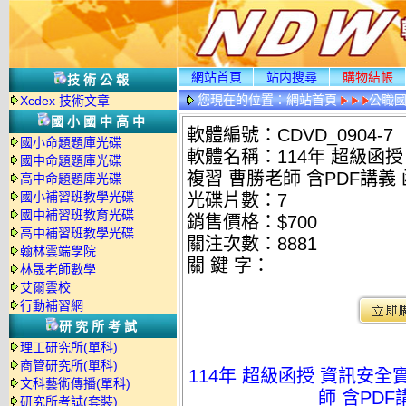
網站首頁
站内搜尋
購物結帳
技術公報
您現在的位置：
網站首頁
公職國
Xcdex 技術文章
光碟詳情
國小國中高中
軟體編號：CDVD_0904-7
國小命題題庫光碟
軟體名稱：114年 超級函授
國中命題題庫光碟
複習 曹勝老師 含PDF講義 函
高中命題題庫光碟
國小補習班教學光碟
光碟片數：7
國中補習班教育光碟
銷售價格：$700
高中補習班教學光碟
關注次數：
8881
翰林雲端學院
關 鍵 字：
林晟老師數學
艾爾雲校
行動補習網
研究所考試
理工研究所(單科)
商管研究所(單科)
114年 超級函授 資訊安全
文科藝術傳播(單科)
師 含PDF
研究所考試(套裝)