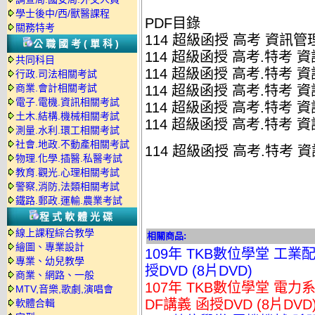
學士後中/西/獸醫課程
PDF目錄
關務特考
114 超級函授 高考 資訊管理
公職國考(單科)
114 超級函授 高考.特考 資
共同科目
114 超級函授 高考.特考 資
行政.司法相關考試
商業.會計相關考試
114 超級函授 高考.特考 資
電子.電機.資訊相關考試
114 超級函授 高考.特考 資
土木.結構.機械相關考試
114 超級函授 高考.特考 資
測量.水利.環工相關考試
社會.地政.不動產相關考試
114 超級函授 高考.特考 資
物理.化學.插醫.私醫考試
教育.觀光.心理相關考試
警察,消防,法類相關考試
鐵路.郵政.運輸.農業考試
程式軟體光碟
線上課程綜合教學
相關商品:
繪圖、專業設計
109年 TKB數位學堂 工業
專業、幼兒教學
授DVD (8片DVD)
商業、網路、一般
107年 TKB數位學堂 電力系
MTV,音樂,歌劇,演唱會
DF講義 函授DVD (8片DV
軟體合輯