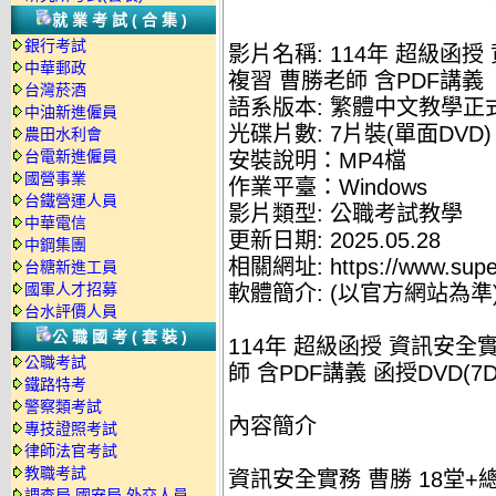
就業考試(合集)
銀行考試
影片名稱: 114年 超級函授
中華郵政
複習 曹勝老師 含PDF講義
台灣菸酒
語系版本: 繁體中文教學正
中油新進僱員
光碟片數: 7片裝(單面DVD)
農田水利會
台電新進僱員
安裝說明：MP4檔
國營事業
作業平臺：Windows
台鐵營運人員
影片類型: 公職考試教學
中華電信
更新日期: 2025.05.28
中鋼集團
相關網址: https://www.supe
台糖新進工員
國軍人才招募
軟體簡介: (以官方網站為準
台水評價人員
公職國考(套裝)
114年 超級函授 資訊安全
公職考試
師 含PDF講義 函授DVD(7D
鐵路特考
警察類考試
內容簡介
專技證照考試
律師法官考試
教職考試
資訊安全實務 曹勝 18堂+總複習
調查局.國安局.外交人員