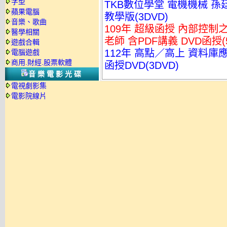
字型
TKB數位學堂 電機機械 孫廷
蘋果電腦
教學版(3DVD)
音樂、歌曲
109年 超級函授 內部控制
醫學相關
老師 含PDF講義 DVD函授(
遊戲合輯
112年 高點／高上 資料庫應用
電腦遊戲
商用.財經.股票軟體
函授DVD(3DVD)
音樂電影光碟
電視劇影集
電影院線片