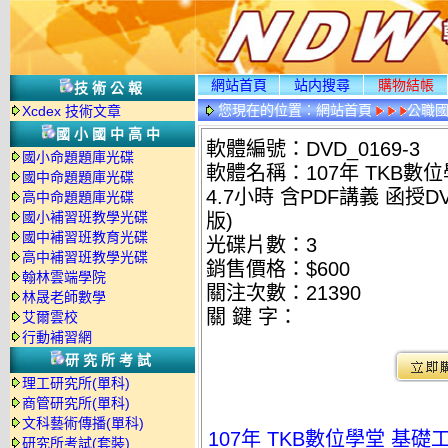
網站首頁
站内搜尋
購物結帳
技術公報
您現在的位置：
網站首頁
公職國
Xcdex 技術文章
光碟詳情
國小國中高中
軟體編號：DVD_0169-3
國小命題題庫光碟
軟體名稱：107年 TKB數
國中命題題庫光碟
4.7小時 含PDF講義 函授D
高中命題題庫光碟
國小補習班教學光碟
版)
國中補習班教育光碟
光碟片數：3
高中補習班教學光碟
銷售價格：$600
翰林雲端學院
關注次數：
21390
林晟老師數學
關 鍵 字：
艾爾雲校
行動補習網
研究所考試
理工研究所(單科)
商管研究所(單科)
文科藝術傳播(單科)
107年 TKB數位學堂 基礎
研究所考試(套裝)