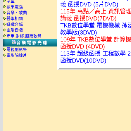
字型
義 函授DVD (5片DVD)
蘋果電腦
115年 高點／高上 資訊管理
音樂、歌曲
講義 函授DVD(7DVD)
醫學相關
遊戲合輯
TKB數位學堂 電機機械 孫廷
電腦遊戲
教學版(3DVD)
商用.財經.股票軟體
109年 TKB數位學堂 計算
音樂電影光碟
函授DVD (4DVD)
電視劇影集
113年 超級函授 工程數學 
電影院線片
函授DVD(10DVD)