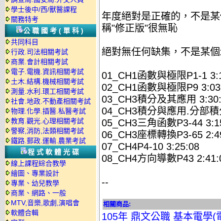
學士後中/西/獸醫課程
年度絕對是正確的，不是某
關務特考
稱"修正版"很無恥
公職國考(單科)
共同科目
絕對無任何缺集，不是某個
行政.司法相關考試
商業.會計相關考試
電子.電機.資訊相關考試
01_CH1函數與極限P1-1 3:1
土木.結構.機械相關考試
02_CH1函數與極限P9 3:03
測量.水利.環工相關考試
03_CH3積分及其應用 3:30:
社會.地政.不動產相關考試
04_CH3積分與應用.分部積分P3
物理.化學.插醫.私醫考試
教育.觀光.心理相關考試
05_CH3三角函數P3-44 3:15
警察,消防,法類相關考試
06_CH3座標轉換P3-65 2:49
鐵路.郵政.運輸.農業考試
07_CH4P4-10 3:25:08
程式軟體光碟
08_CH4方向導數P43 2:41:
線上課程綜合教學
繪圖、專業設計
--
專業、幼兒教學
商業、網路、一般
MTV,音樂,歌劇,演唱會
相關商品:
軟體合輯
105年 鼎文公職 基本電學(