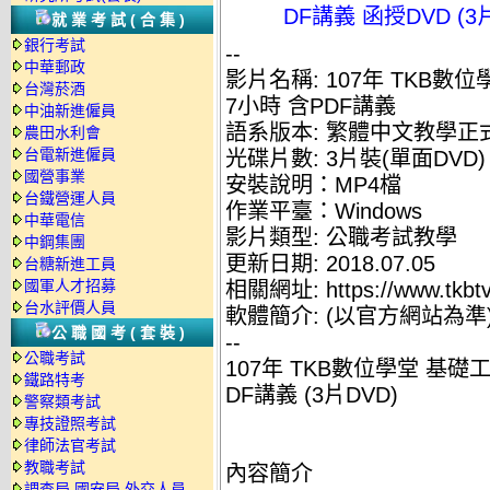
DF講義 函授DVD (3
就業考試(合集)
銀行考試
--
中華郵政
影片名稱: 107年 TKB數
台灣菸酒
7小時
含
PDF
講義
中油新進僱員
語系版本: 繁體中文教學正
農田水利會
台電新進僱員
光碟片數: 3片裝(單面DVD)
國營事業
安裝說明：MP4檔
台鐵營運人員
作業平臺：Windows
中華電信
影片類型: 公職考試教學
中鋼集團
更新日期: 2018.07.05
台糖新進工員
國軍人才招募
相關網址: https://www.tkbtv
台水評價人員
軟體簡介: (以官方網站為準
公職國考(套裝)
--
公職考試
107年 TKB數位學堂 基礎
鐵路特考
DF講義 (3片DVD)
警察類考試
專技證照考試
律師法官考試
教職考試
內容簡介
調查局.國安局.外交人員