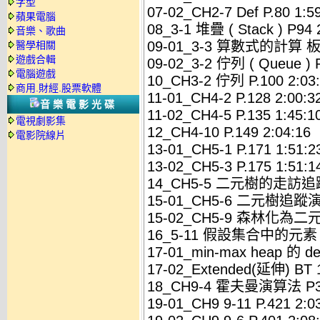
字型
07-02_CH2-7 Def P.80 1:5
蘋果電腦
08_3-1 堆疊 ( Stack ) P94 
音樂、歌曲
09-01_3-3 算數式的計算 板書
醫學相關
遊戲合輯
09-02_3-2 佇列 ( Queue ) 
電腦遊戲
10_CH3-2 佇列 P.100 2:03
商用.財經.股票軟體
11-01_CH4-2 P.128 2:00:3
音樂電影光碟
11-02_CH4-5 P.135 1:45:1
電視劇影集
12_CH4-10 P.149 2:04:16
電影院線片
13-01_CH5-1 P.171 1:51:2
13-02_CH5-3 P.175 1:51:1
14_CH5-5 二元樹的走訪追蹤 
15-01_CH5-6 二元樹追蹤演
15-02_CH5-9 森林化為二元
16_5-11 假設集合中的元素 P1
17-01_min-max heap 的 del
17-02_Extended(延伸) BT 1
18_CH9-4 霍夫曼演算法 P39
19-01_CH9 9-11 P.421 2:0