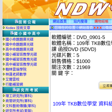
網站首頁
站内搜尋
購物結帳
技術公報
您現在的位置：
網站首頁
公職國
Xcdex 技術文章
光碟詳情
國小國中高中
軟體編號：DVD_0901-5
國小命題題庫光碟
軟體名稱：109年 TKB數位
國中命題題庫光碟
課 函授DVD (5DVD)
高中命題題庫光碟
國小補習班教學光碟
光碟片數：5
國中補習班教育光碟
銷售價格：$1000
高中補習班教學光碟
關注次數：
21969
翰林雲端學院
關 鍵 字：
林晟老師數學
艾爾雲校
行動補習網
研究所考試
理工研究所(單科)
商管研究所(單科)
109年 TKB數位學堂 資料
文科藝術傳播(單科)
研究所考試(套裝)