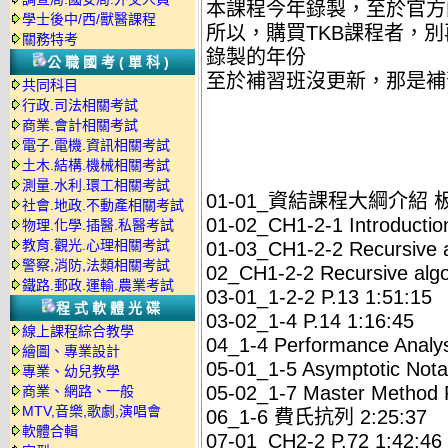
本課程今年錄製，至於官方
學士後中/西/獸醫課程
所以，購買TKB課程者，
關務特考
錄製的年份
公職國考(單科)
至於補習班沒更新，那是補
共同科目
行政.司法相關考試
商業.會計相關考試
電子.電機.資訊相關考試
土木.結構.機械相關考試
測量.水利.環工相關考試
01-01_資結課程大綱介紹 板書
社會.地政.不動產相關考試
01-02_CH1-2-1 Introductio
物理.化學.插醫.私醫考試
教育.觀光.心理相關考試
01-03_CH1-2-2 Recursive 
警察,消防,法類相關考試
02_CH1-2-2 Recursive algor
鐵路.郵政.運輸.農業考試
03-01_1-2-2 P.13 1:51:15
程式軟體光碟
03-02_1-4 P.14 1:16:45
線上課程綜合教學
04_1-4 Performance Analy
繪圖、專業設計
05-01_1-5 Asymptotic Nota
專業、幼兒教學
05-02_1-7 Master Method 
商業、網路、一般
MTV,音樂,歌劇,演唱會
06_1-6 費氏抗列 2:25:37
軟體合輯
07-01_CH2-2 P.72 1:42:46