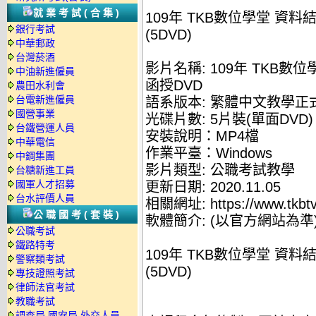
就業考試(合集)
109年 TKB數位學堂 資料結
銀行考試
(5DVD)
中華郵政
台灣菸酒
影片名稱: 109年 TKB數
中油新進僱員
函授DVD
農田水利會
台電新進僱員
語系版本: 繁體中文教學正
國營事業
光碟片數: 5片裝(單面DVD)
台鐵營運人員
安裝說明：MP4檔
中華電信
作業平臺：Windows
中鋼集團
影片類型: 公職考試教學
台糖新進工員
國軍人才招募
更新日期: 2020.11.05
台水評價人員
相關網址: https://www.tkbtv
公職國考(套裝)
軟體簡介: (以官方網站為準
公職考試
鐵路特考
109年 TKB數位學堂 資料
警察類考試
(5DVD)
專技證照考試
律師法官考試
教職考試
調查局.國安局.外交人員