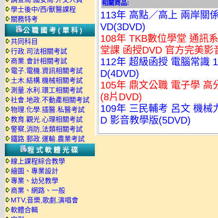
相關商品:
學士後中/西/獸醫課程
113年 高點／高上 兩岸關係
關務特考
VD(3DVD)
公職國考(單科)
108年 TKB數位學堂 通訊
共同科目
堂課 函授DVD 官方完美影音
行政.司法相關考試
112年 超級函授 電腦常識 
商業.會計相關考試
電子.電機.資訊相關考試
D(4DVD)
土木.結構.機械相關考試
105年 鼎文公職 電子學 高
測量.水利.環工相關考試
(8片DVD)
社會.地政.不動產相關考試
109年 三民輔考 呂文 機械
物理.化學.插醫.私醫考試
D 影音教學版(5DVD)
教育.觀光.心理相關考試
警察,消防,法類相關考試
鐵路.郵政.運輸.農業考試
程式軟體光碟
線上課程綜合教學
繪圖、專業設計
專業、幼兒教學
商業、網路、一般
MTV,音樂,歌劇,演唱會
軟體合輯