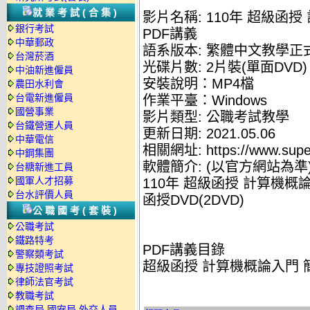
就業考試(合集)
影片名稱: 110年 超級函授
銀行考試
PDF講義
中華郵政
語系版本: 繁體中文教學正
台灣菸酒
光碟片數: 2片裝(單面DVD)
中油新進僱員
安裝說明：MP4檔
農田水利會
台電新進僱員
作業平臺：Windows
國營事業
影片類型: 公職考試教學
台鐵營運人員
更新日期: 2021.05.06
中華電信
相關網址: https://www.supe
中鋼集團
軟體簡介: (以官方網站為準
台糖新進工員
國軍人才招募
110年 超級函授 計算機概論
台水評價人員
函授DVD(2DVD)
公職國考(套裝)
公職考試
鐵路特考
PDF講義目錄
警察類考試
超級函授 計算機概論入門 簡明
專技證照考試
律師法官考試
教職考試
調查局.國安局.外交人員