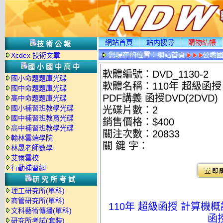
網站首頁
站内搜尋
購物結帳
技術公報
您現在的位置：
網站首頁
公職國
Xcdex 技術文章
光碟詳情
國小國中高中
軟體編號：DVD_1130-2
國小命題題庫光碟
軟體名稱：110年 超級函授
國中命題題庫光碟
PDF講義 函授DVD(2DVD)
高中命題題庫光碟
國小補習班教學光碟
光碟片數：2
國中補習班教育光碟
銷售價格：$400
高中補習班教學光碟
關注次數：
20833
翰林雲端學院
關 鍵 字：
林晟老師數學
艾爾雲校
行動補習網
研究所考試
理工研究所(單科)
商管研究所(單科)
110年 超級函授 計算機概
文科藝術傳播(單科)
函授
研究所考試(套裝)