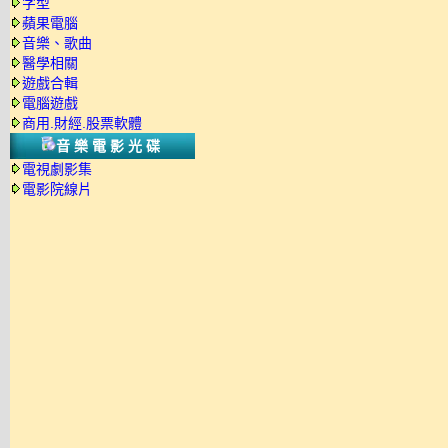
字型
蘋果電腦
音樂、歌曲
醫學相關
遊戲合輯
電腦遊戲
商用.財經.股票軟體
音樂電影光碟
電視劇影集
電影院線片