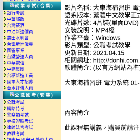
就業考試(合集)
影片名稱: 大東海補習班 電力
銀行考試
語系版本: 繁體中文教學正
中華郵政
光碟片數: 4片裝(單面DVD)
台灣菸酒
安裝說明：MP4檔
中油新進僱員
作業平臺：Windows
農田水利會
台電新進僱員
影片類型: 公職考試教學
國營事業
更新日期: 2021.04.15
台鐵營運人員
相關網址: http://donhi.com.
中華電信
軟體簡介: (以官方網站為準
中鋼集團
台糖新進工員
國軍人才招募
大東海補習班 電力系統 01-1
台水評價人員
公職國考(套裝)
公職考試
鐵路特考
內容簡介
警察類考試
專技證照考試
此課程無講義，購買前請注
律師法官考試
教職考試
調查局.國安局.外交人員