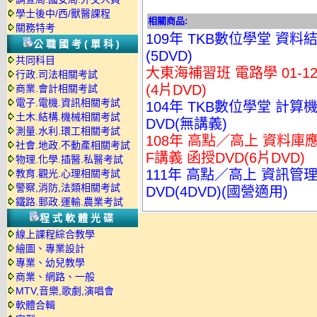
學士後中/西/獸醫課程
相關商品:
關務特考
109年 TKB數位學堂 資料結
公職國考(單科)
(5DVD)
共同科目
大東海補習班 電路學 01-1
行政.司法相關考試
(4片DVD)
商業.會計相關考試
電子.電機.資訊相關考試
104年 TKB數位學堂 計算
土木.結構.機械相關考試
DVD(無講義)
測量.水利.環工相關考試
108年 高點／高上 資料庫應
社會.地政.不動產相關考試
F講義 函授DVD(6片DVD)
物理.化學.插醫.私醫考試
111年 高點／高上 資訊管理
教育.觀光.心理相關考試
警察,消防,法類相關考試
DVD(4DVD)(國營適用)
鐵路.郵政.運輸.農業考試
程式軟體光碟
線上課程綜合教學
繪圖、專業設計
專業、幼兒教學
商業、網路、一般
MTV,音樂,歌劇,演唱會
軟體合輯