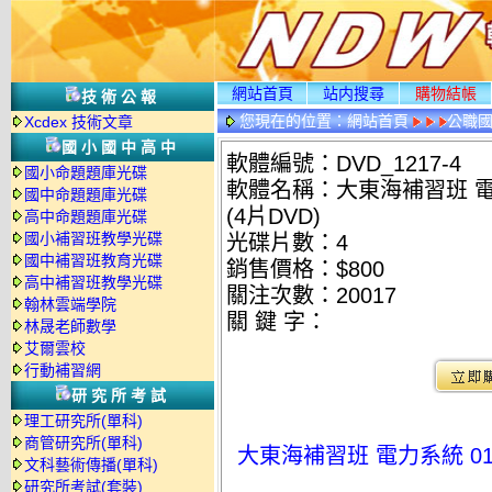
網站首頁
站内搜尋
購物結帳
技術公報
您現在的位置：
網站首頁
公職國
Xcdex 技術文章
光碟詳情
國小國中高中
軟體編號：DVD_1217-4
國小命題題庫光碟
軟體名稱：大東海補習班 電力
國中命題題庫光碟
(4片DVD)
高中命題題庫光碟
國小補習班教學光碟
光碟片數：4
國中補習班教育光碟
銷售價格：$800
高中補習班教學光碟
關注次數：
20017
翰林雲端學院
關 鍵 字：
林晟老師數學
艾爾雲校
行動補習網
研究所考試
理工研究所(單科)
商管研究所(單科)
大東海補習班 電力系統 01-
文科藝術傳播(單科)
研究所考試(套裝)