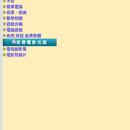
字型
蘋果電腦
音樂、歌曲
醫學相關
遊戲合輯
電腦遊戲
商用.財經.股票軟體
音樂電影光碟
電視劇影集
電影院線片