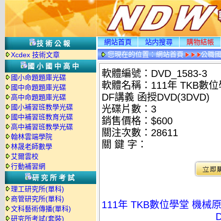
網站首頁
站内搜尋
購物結帳
技術公報
您現在的位置：
網站首頁
公職國
Xcdex 技術文章
光碟詳情
國小國中高中
軟體編號：DVD_1583-3
國小命題題庫光碟
軟體名稱：111年 TKB數位
國中命題題庫光碟
DF講義 函授DVD(3DVD)
高中命題題庫光碟
國小補習班教學光碟
光碟片數：3
國中補習班教育光碟
銷售價格：$600
高中補習班教學光碟
關注次數：
28611
翰林雲端學院
關 鍵 字：
林晟老師數學
艾爾雲校
行動補習網
研究所考試
理工研究所(單科)
商管研究所(單科)
111年 TKB數位學堂 機械
文科藝術傳播(單科)
研究所考試(套裝)