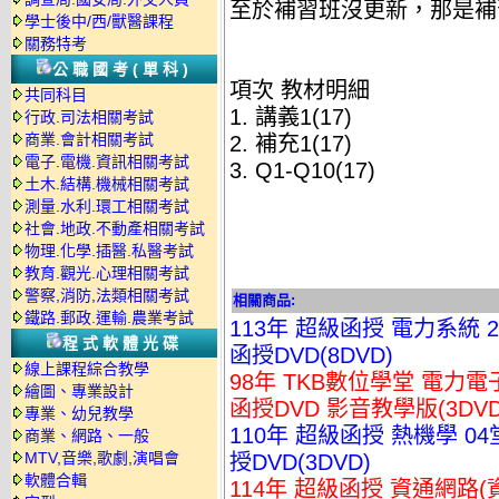
至於補習班沒更新，那是補
學士後中/西/獸醫課程
關務特考
公職國考(單科)
項次 教材明細
共同科目
1. 講義1(17)
行政.司法相關考試
商業.會計相關考試
2. 補充1(17)
電子.電機.資訊相關考試
3. Q1-Q10(17)
土木.結構.機械相關考試
測量.水利.環工相關考試
社會.地政.不動產相關考試
物理.化學.插醫.私醫考試
教育.觀光.心理相關考試
警察,消防,法類相關考試
相關商品:
鐵路.郵政.運輸.農業考試
113年 超級函授 電力系統 
程式軟體光碟
函授DVD(8DVD)
線上課程綜合教學
98年 TKB數位學堂 電力電
繪圖、專業設計
函授DVD 影音教學版(3DVD
專業、幼兒教學
110年 超級函授 熱機學 0
商業、網路、一般
MTV,音樂,歌劇,演唱會
授DVD(3DVD)
軟體合輯
114年 超級函授 資通網路(