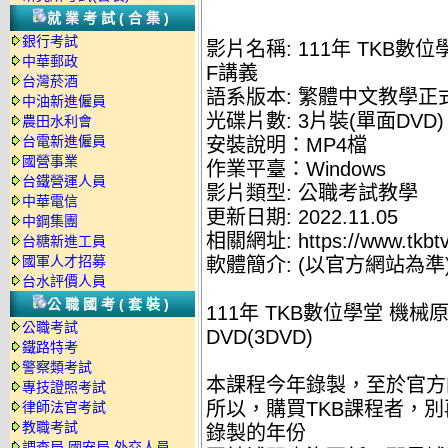
就業考試(合集)
銀行考試
影片名稱: 111年 TKB數
中華郵政
F講義
台灣菸酒
語系版本: 繁體中文教學正
中油新進僱員
光碟片數: 3片裝(單面DVD)
農田水利會
台電新進僱員
安裝說明：MP4檔
國營事業
作業平臺：Windows
台鐵營運人員
影片類型: 公職考試教學
中華電信
更新日期: 2022.11.05
中鋼集團
相關網址: https://www.tkbtv
台糖新進工員
國軍人才招募
軟體簡介: (以官方網站為準
台水評價人員
公職國考(套裝)
111年 TKB數位學堂 機械
公職考試
DVD(3DVD)
鐵路特考
警察類考試
本課程今年錄製，至於官方
專技證照考試
所以，購買TKB課程者，
律師法官考試
教職考試
錄製的年份
調查局.國安局.外交人員