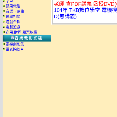
字型
老師 含PDF講義 函授DVD(
蘋果電腦
104年 TKB數位學堂 電機
音樂、歌曲
D(無講義)
醫學相關
遊戲合輯
電腦遊戲
商用.財經.股票軟體
音樂電影光碟
電視劇影集
電影院線片