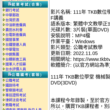
就業考試(合集)
銀行考試
影片名稱: 111年 TKB數
中華郵政
F講義
台灣菸酒
語系版本: 繁體中文教學正
中油新進僱員
光碟片數: 3片裝(單面DVD)
農田水利會
台電新進僱員
安裝說明：MP4檔
國營事業
作業平臺：Windows
台鐵營運人員
影片類型: 公職考試教學
中華電信
更新日期: 2022.11.05
中鋼集團
相關網址: https://www.tkbtv
台糖新進工員
國軍人才招募
軟體簡介: (以官方網站為準
台水評價人員
公職國考(套裝)
111年 TKB數位學堂 機械
公職考試
DVD(3DVD)
鐵路特考
警察類考試
專技證照考試
本課程今年錄製，至於官方
律師法官考試
教職考試
所以，購買TKB課程者，
調查局.國安局.外交人員