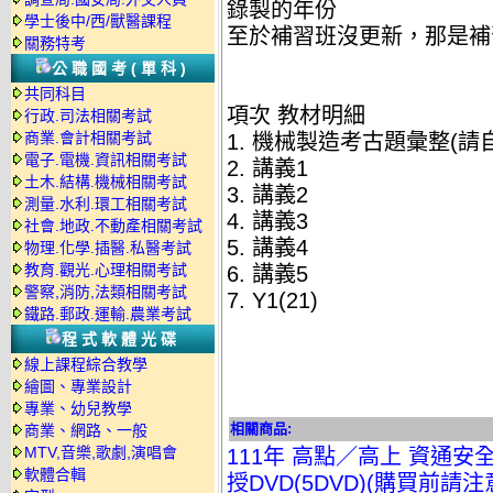
錄製的年份
學士後中/西/獸醫課程
至於補習班沒更新，那是補
關務特考
公職國考(單科)
共同科目
項次 教材明細
行政.司法相關考試
商業.會計相關考試
1. 機械製造考古題彙整(請
電子.電機.資訊相關考試
2. 講義1
土木.結構.機械相關考試
3. 講義2
測量.水利.環工相關考試
4. 講義3
社會.地政.不動產相關考試
5. 講義4
物理.化學.插醫.私醫考試
教育.觀光.心理相關考試
6. 講義5
警察,消防,法類相關考試
7. Y1(21)
鐵路.郵政.運輸.農業考試
程式軟體光碟
線上課程綜合教學
繪圖、專業設計
專業、幼兒教學
相關商品:
商業、網路、一般
MTV,音樂,歌劇,演唱會
111年 高點／高上 資通安全
軟體合輯
授DVD(5DVD)(購買前請