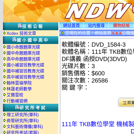
網站首頁
站内搜尋
購物結帳
技術公報
您現在的位置：
網站首頁
公職國
Xcdex 技術文章
光碟詳情
國小國中高中
軟體編號：DVD_1584-3
國小命題題庫光碟
軟體名稱：111年 TKB數位
國中命題題庫光碟
DF講義 函授DVD(3DVD)
高中命題題庫光碟
國小補習班教學光碟
光碟片數：3
國中補習班教育光碟
銷售價格：$600
高中補習班教學光碟
關注次數：
26586
翰林雲端學院
關 鍵 字：
林晟老師數學
艾爾雲校
行動補習網
研究所考試
理工研究所(單科)
商管研究所(單科)
111年 TKB數位學堂 機械
文科藝術傳播(單科)
研究所考試(套裝)