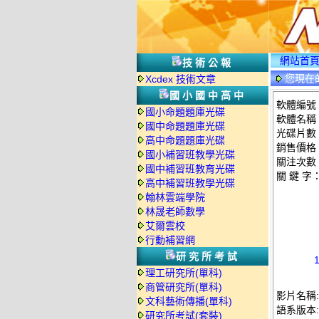
網站首
技術公報
您現在
Xcdex 技術文章
光碟詳情
國小國中高中
軟體編號：
國小命題題庫光碟
軟體名稱：
國中命題題庫光碟
光碟片數
高中命題題庫光碟
銷售價格：
國小補習班教學光碟
關注次數
國中補習班教育光碟
關 鍵 字
高中補習班教學光碟
翰林雲端學院
林晟老師數學
艾爾雲校
行動補習網
研究所考試
理工研究所(單科)
商管研究所(單科)
影片名稱:
文科藝術傳播(單科)
語系版本
研究所考試(套裝)