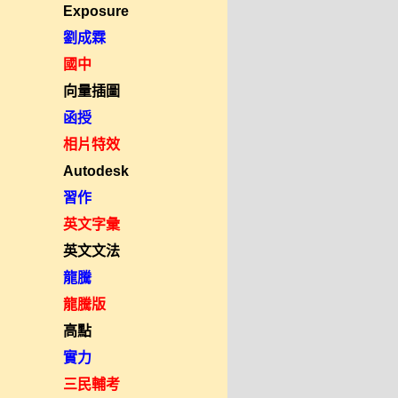
Exposure
劉成霖
國中
向量插圖
函授
相片特效
Autodesk
習作
英文字彙
英文文法
龍騰
龍騰版
高點
實力
三民輔考