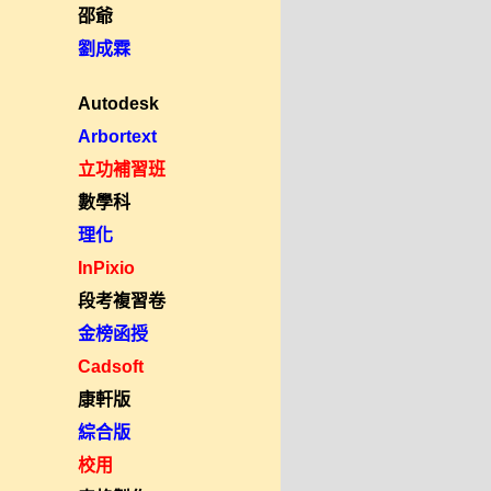
邵爺
劉成霖
Autodesk
Arbortext
立功補習班
數學科
理化
InPixio
段考複習卷
金榜函授
Cadsoft
康軒版
綜合版
校用