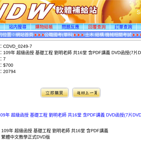
頁
站内搜尋
購物結帳
問題反應
回覆查詢
訂單查詢
的位置：
網站首頁
公職國考(單科)
土木.結構.機械相關考試
CDVD_0249-7
109年 超級函授 基礎工程 劉明老師 共16堂 含PDF講義 DVD函授(7片D
：7
$700
：
20794
：
109年 超級函授 基礎工程 劉明老師 共16堂 含PDF講義 DVD函授(7片DVD
 109年 超級函授 基礎工程 劉明老師 共16堂 含PDF講義
: 繁體中文教學正式DVD版