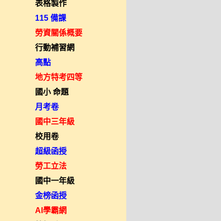
表格製作
115 備課
勞資關係概要
行動補習網
高點
地方特考四等
國小 命題
月考卷
國中三年級
校用卷
超級函授
勞工立法
國中一年級
金榜函授
AI學霸網