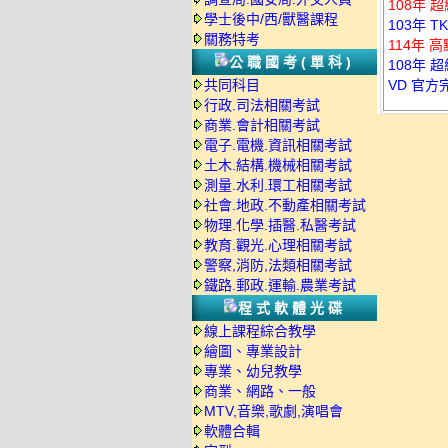
108年 
學士後中/西/獸醫課程
103年 T
關務特考
114年 
公職國考(單科)
108年 
共同科目
VD 官方
行政.司法相關考試
商業.會計相關考試
電子.電機.資訊相關考試
土木.結構.機械相關考試
測量.水利.環工相關考試
社會.地政.不動產相關考試
物理.化學.插醫.私醫考試
教育.觀光.心理相關考試
警察,消防,法類相關考試
鐵路.郵政.運輸.農業考試
程式軟體光碟
線上課程綜合教學
繪圖、專業設計
專業、幼兒教學
商業、網路、一般
MTV,音樂,歌劇,演唱會
軟體合輯