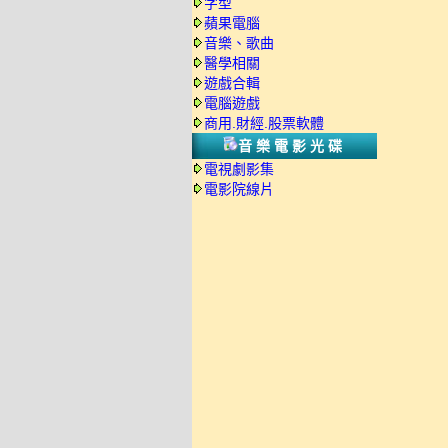
字型
蘋果電腦
音樂、歌曲
醫學相關
遊戲合輯
電腦遊戲
商用.財經.股票軟體
音樂電影光碟
電視劇影集
電影院線片