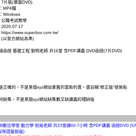
 7片裝(單面DVD)
：MP4檔
Windows
: 公職考試教學
020.07.17
tps://www.superbox.com.tw/
 (以官方網站為準)
超級函授 基礎工程 劉明老師 共16堂 含PDF講義 DVD函授(7片DVD)
是正確的，不是某個xyz網站拿舊的當新的賣，還自稱"修正版"很無恥
何缺集，不是某個xyz網站缺集數又缺講義的殘缺版
TKB數位學堂 動力學 祝裕老師 共23堂課60.7小時 含PDF講義 函授DVD (5片
製保證最新版)