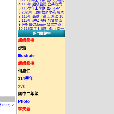
3
115學年上學期 國小大補帖
康軒版 國語+數學+社會+生活
+自然 1-6年級 教學光碟DVD
4
115年 超級函授 公共政策
翰林版 國語+數學+社會+生活
+自然 1-6年級 教學光碟DVD
版(3DVD)
5
115學年上學期 國小1-6年
22堂課+總複習 張楚老師 含
+自然 1-6年級 教學光碟DVD
版(3DVD)
6
2023年 理周教育學苑 股票
級 習作解答(含康軒.南一.翰林
PDF講義 函授DVD(9DVD)
版(3DVD)
7
115年 高點／高上 憲法 18
當沖煉金術 主講：朱家泓 國
全版本.全科目)合輯版 DVD版
8
115年 超級函授 勞資關係
堂課 宗台大老師 含PDF講義
語發音 DVD版
9
理財寶CMoney 致富之道：
概要 11堂課+總複習 陸川老
函授DVD(8DVD)【適用於律
10
115學年上學期 國小 南一
上班族飆股攻略班 主講：朱
師 含PDF講義 函授
師司法考試】
熱門關鍵字
版 教師手冊(全年級、全領域)
家泓+林穎 國語發音 DVD版
DVD(5DVD)
教學光碟DVD版
超級函授
邵爺
Illustrate
超級函授
何嘉仁
114學年
xyz
國中二年級
Photo
DVD)(2
李天豪