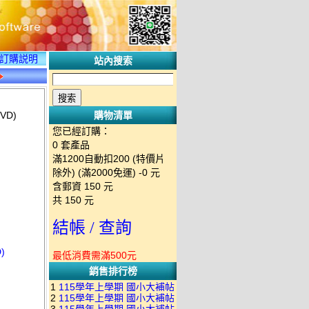
訂購説明
站內搜索
VD)
購物清單
您已經訂購：
0
套產品
滿1200自動扣200 (特價片
除外) (滿2000免運)
-0 元
含郵資
150
元
共
150
元
結帳 / 查詢
)
最低消費需滿500元
銷售排行榜
1
115學年上學期 國小大補帖
2
115學年上學期 國小大補帖
南一版 國語+數學+社會+生活