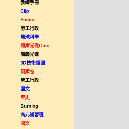
教師手冊
Clip
Focus
勞工行政
地球科學
題庫光碟Creo
講義光碟
3D技術插圖
副版卷
勞工行政
國文
歷史
Burning
高元補習班
國文