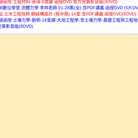
超級函授 工程材料-張瑋-6堂課 函授DVD 官方完美影音版(4DVD)
KB數位學堂 流體力學 李祥老師 01-28集(全) 含PDF講義 函授DVD (5片DV
高點 土木工程技師 鋼結構設計 (程中鼎) 14堂 含PDF講義 函授DVD(6DVD)
超級函授 土壤力學-劉明-16堂課-大地工程學-含土壤力學-基礎工程與工程地
完美影音版(8DVD)