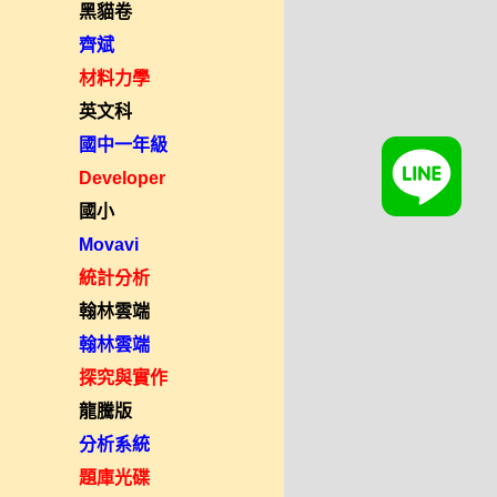
黑貓卷
齊斌
材料力學
英文科
國中一年級
Developer
國小
Movavi
統計分析
翰林雲端
翰林雲端
探究與實作
龍騰版
分析系統
題庫光碟