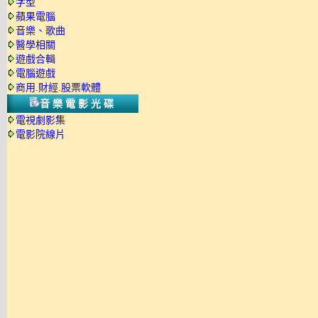
字型
蘋果電腦
音樂、歌曲
醫學相關
遊戲合輯
電腦遊戲
商用.財經.股票軟體
音樂電影光碟
電視劇影集
電影院線片