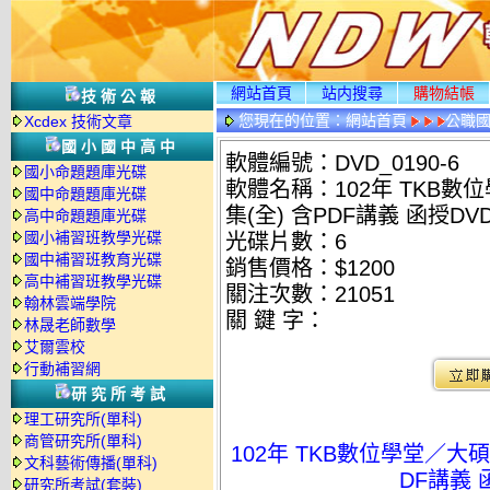
網站首頁
站内搜尋
購物結帳
技術公報
您現在的位置：
網站首頁
公職國
Xcdex 技術文章
光碟詳情
國小國中高中
軟體編號：DVD_0190-6
國小命題題庫光碟
軟體名稱：102年 TKB數位
國中命題題庫光碟
集(全) 含PDF講義 函授DVD
高中命題題庫光碟
國小補習班教學光碟
光碟片數：6
國中補習班教育光碟
銷售價格：$1200
高中補習班教學光碟
關注次數：
21051
翰林雲端學院
關 鍵 字：
林晟老師數學
艾爾雲校
行動補習網
研究所考試
理工研究所(單科)
商管研究所(單科)
102年 TKB數位學堂／大碩 
文科藝術傳播(單科)
DF講義 
研究所考試(套裝)