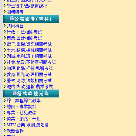
學士後中/西/獸醫課程
關務特考
公職國考(單科)
共同科目
行政.司法相關考試
商業.會計相關考試
電子.電機.資訊相關考試
土木.結構.機械相關考試
測量.水利.環工相關考試
社會.地政.不動產相關考試
物理.化學.插醫.私醫考試
教育.觀光.心理相關考試
警察,消防,法類相關考試
鐵路.郵政.運輸.農業考試
程式軟體光碟
線上課程綜合教學
繪圖、專業設計
專業、幼兒教學
商業、網路、一般
MTV,音樂,歌劇,演唱會
軟體合輯