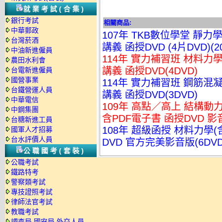
就業考試(合集)
銀行考試
相關商品:
中華郵政
107年 TKB數位學堂 靜力學
台灣菸酒
講義 函授DVD (4片DVD)
中油新進僱員
114年 實力補習班 材料力
農田水利會
講義 函授DVD(4DVD)
台電新進僱員
國營事業
114年 實力補習班 鋼筋混
台鐵營運人員
講義 函授DVD(3DVD)
中華電信
109年 高點／高上 結構動力
中鋼集團
含PDF電子書 函授DVD 影音
台糖新進工員
108年 超級函授 材料力學(
國軍人才招募
台水評價人員
DVD 官方完美影音版(6DVD
公職國考(套裝)
公職考試
鐵路特考
警察類考試
專技證照考試
律師法官考試
教職考試
調查局.國安局.外交人員