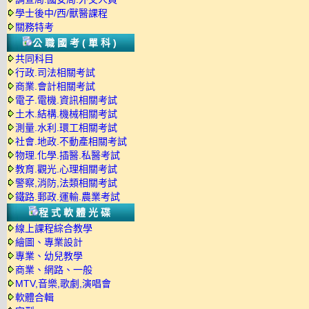
學士後中/西/獸醫課程
關務特考
公職國考(單科)
共同科目
行政.司法相關考試
商業.會計相關考試
電子.電機.資訊相關考試
土木.結構.機械相關考試
測量.水利.環工相關考試
社會.地政.不動產相關考試
物理.化學.插醫.私醫考試
教育.觀光.心理相關考試
警察,消防,法類相關考試
鐵路.郵政.運輸.農業考試
程式軟體光碟
線上課程綜合教學
繪圖、專業設計
專業、幼兒教學
商業、網路、一般
MTV,音樂,歌劇,演唱會
軟體合輯