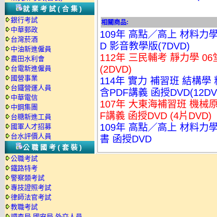
就業考試(合集)
銀行考試
相關商品:
中華郵政
109年 高點／高上 材料力學
台灣菸酒
D 影音教學版(7DVD)
中油新進僱員
112年 三民輔考 靜力學 0
農田水利會
(2DVD)
台電新進僱員
國營事業
114年 實力 補習班 結構學
台鐵營運人員
含PDF講義 函授DVD(12DV
中華電信
107年 大東海補習班 機械原
中鋼集團
F講義 函授DVD (4片DVD)
台糖新進工員
109年 高點／高上 材料力學
國軍人才招募
台水評價人員
書 函授DVD
公職國考(套裝)
公職考試
鐵路特考
警察類考試
專技證照考試
律師法官考試
教職考試
調查局.國安局.外交人員