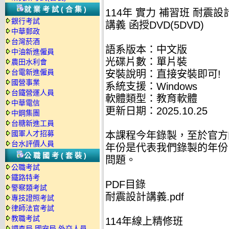
就業考試(合集)
114年 實力 補習班 耐震設計
銀行考試
講義 函授DVD(5DVD)
中華郵政
台灣菸酒
語系版本：中文版
中油新進僱員
光碟片數：單片裝
農田水利會
台電新進僱員
安裝說明：直接安裝即可!
國營事業
系統支援：Windows
台鐵營運人員
軟體類型：教育軟體
中華電信
更新日期：2025.10.25
中鋼集團
台糖新進工員
國軍人才招募
本課程今年錄製，至於官方
台水評價人員
年份是代表我們錄製的年份
公職國考(套裝)
問題。
公職考試
鐵路特考
PDF目錄
警察類考試
耐震設計講義.pdf
專技證照考試
律師法官考試
教職考試
114年線上精修班
調查局.國安局.外交人員