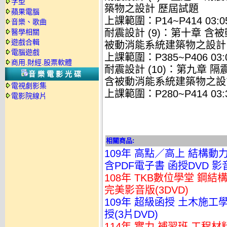
字型
築物之設計 歷屆試題
蘋果電腦
上課範圍：P14~P414 03:05
音樂、歌曲
耐震設計 (9)：第十章 
醫學相關
遊戲合輯
被動消能系統建築物之設計
電腦遊戲
上課範圍：P385~P406 03:0
商用.財經.股票軟體
耐震設計 (10)：第九章
音樂電影光碟
含被動消能系統建築物之設
電視劇影集
上課範圍：P280~P414 03:3
電影院線片
相關商品:
109年 高點／高上 結構動力
含PDF電子書 函授DVD 影音
108年 TKB數位學堂 鋼結
完美影音版(3DVD)
109年 超級函授 土木施工學
授(3片DVD)
114年 實力 補習班 工程材