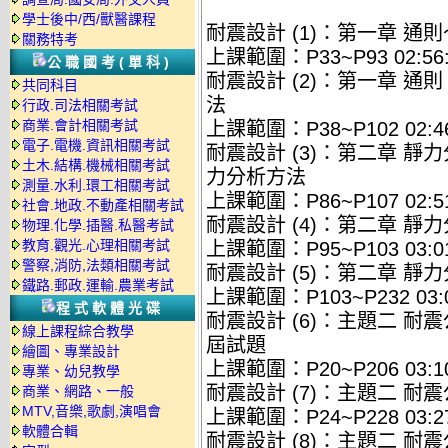
學士後中/西/獸醫課程
耐震設計 (1)：第一章 通
關務特考
上課範圍：P33~P93 02:56:
公職國考(單科)
耐震設計 (2)：第一章 通
共同科目
法
行政.司法相關考試
商業.會計相關考試
上課範圍：P38~P102 02:46
電子.電機.資訊相關考試
耐震設計 (3)：第二章 靜
土木.結構.機械相關考試
力分析方法
測量.水利.環工相關考試
上課範圍：P86~P107 02:51
社會.地政.不動產相關考試
耐震設計 (4)：第二章 靜
物理.化學.插醫.私醫考試
教育.觀光.心理相關考試
上課範圍：P95~P103 03:01
警察,消防,法類相關考試
耐震設計 (5)：第二章 
鐵路.郵政.運輸.農業考試
上課範圍：P103~P232 03:0
程式軟體光碟
耐震設計 (6)：主題二 耐
線上課程綜合教學
屆試題
繪圖、專業設計
上課範圍：P20~P206 03:10
專業、幼兒教學
耐震設計 (7)：主題二 
商業、網路、一般
MTV,音樂,歌劇,演唱會
上課範圍：P24~P228 03:27
軟體合輯
耐震設計 (8)：主題二 