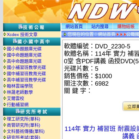
網站首頁
站内搜尋
購物結帳
技術公報
您現在的位置：
網站首頁
公職國
Xcdex 技術文章
光碟詳情
國小國中高中
軟體編號：DVD_2230-5
國小命題題庫光碟
軟體名稱：114年 實力 補
國中命題題庫光碟
0堂 含PDF講義 函授DVD(5
高中命題題庫光碟
國小補習班教學光碟
光碟片數：5
國中補習班教育光碟
銷售價格：$1000
高中補習班教學光碟
關注次數：
6982
翰林雲端學院
關 鍵 字：
林晟老師數學
艾爾雲校
行動補習網
研究所考試
理工研究所(單科)
商管研究所(單科)
114年 實力 補習班 耐震設
文科藝術傳播(單科)
講義 
研究所考試(套裝)