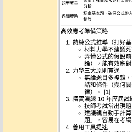
著重工程實務常見的梁變
題型著重
分析
穩拿基本題，確保公式帶
過關策略
錯誤
高效應考準備策略
熟練公式推導（打好基
材料力學不建議死
弄懂公式的假設前
論），能有效應對
力學三大原則貫通
無論題目多複雜，
諧和條件（幾何關
律）
。
[
1
]
精實演練 10 年歷屆試
技師考試常出現題
建議親自動手計算
題」，容易在考場
善用工具提速