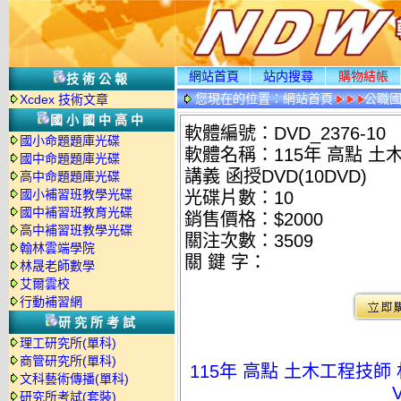
網站首頁
站内搜尋
購物結帳
技術公報
您現在的位置：
網站首頁
公職國
Xcdex 技術文章
光碟詳情
國小國中高中
軟體編號：DVD_2376-10
國小命題題庫光碟
軟體名稱：115年 高點 土木
國中命題題庫光碟
講義 函授DVD(10DVD)
高中命題題庫光碟
國小補習班教學光碟
光碟片數：10
國中補習班教育光碟
銷售價格：$2000
高中補習班教學光碟
關注次數：
3509
翰林雲端學院
關 鍵 字：
林晟老師數學
艾爾雲校
行動補習網
研究所考試
理工研究所(單科)
商管研究所(單科)
115年 高點 土木工程技師 
文科藝術傳播(單科)
研究所考試(套裝)