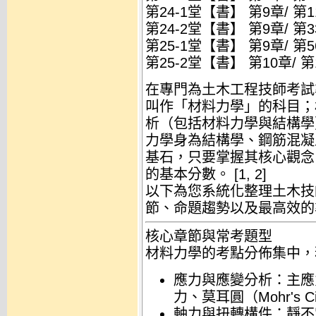
第24-1堂【書】 第9章/ 第
第24-2堂【書】 第9章/ 第
第25-1堂【書】 第9章/ 第
第25-2堂【書】 第10章/ 
在專門為土木工程技師
考試
叫作「材料力學」的科目；
析（包括材料力學與結構學
力學身為結構學、鋼筋混凝
基石，只要掌握其核心觀念
的基本分數
。 [
1
,
2
]
以下為您系統化整理土木技
節、命題趨勢以及最高效的
核心章節與常考題型
材料力學的考點分佈集中，
應力與應變分析
：主應力
力、莫耳圓（Mohr's 
軸力與扭轉構件
：靜不