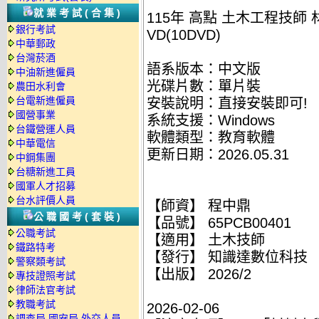
就業考試(合集)
115年 高點 土木工程技師
銀行考試
VD(10DVD)
中華郵政
台灣菸酒
語系版本：中文版
中油新進僱員
光碟片數：單片裝
農田水利會
台電新進僱員
安裝說明：直接安裝即可!
國營事業
系統支援：Windows
台鐵營運人員
軟體類型：教育軟體
中華電信
更新日期：2026.05.31
中鋼集團
台糖新進工員
國軍人才招募
台水評價人員
【師資】
程中鼎
公職國考(套裝)
【品號】
65PCB00401
公職考試
【適用】
土木技師
鐵路特考
【發行】
知識達數位科技
警察類考試
【出版】
2026/2
專技證照考試
律師法官考試
教職考試
2026-02-06
調查局.國安局.外交人員