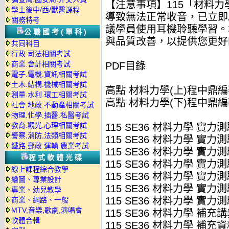
【注意事項】115「材料力
學士後中/西/獸醫課程
導致無法正常收音，已立即
關務特考
議學員使用耳機聆聽學習。
公職國考(單科)
與品質改善，以提供您更好
共同科目
行政.司法相關考試
商業.會計相關考試
PDF目錄
電子.電機.資訊相關考試
土木.結構.機械相關考試
高點 材料力學(上)程中鼎編著
測量.水利.環工相關考試
高點 材料力學(下)程中鼎編著
社會.地政.不動產相關考試
物理.化學.插醫.私醫考試
教育.觀光.心理相關考試
115 SE36 材料力學 實力測驗
警察,消防,法類相關考試
115 SE36 材料力學 實力測驗
鐵路.郵政.運輸.農業考試
115 SE36 材料力學 實力測驗
程式軟體光碟
115 SE36 材料力學 實力測驗
線上課程綜合教學
115 SE36 材料力學 實力測驗
繪圖、專業設計
115 SE36 材料力學 實力測驗
專業、幼兒教學
115 SE36 材料力學 實力測驗
商業、網路、一般
MTV,音樂,歌劇,演唱會
115 SE36 材料力學 補充講
軟體合輯
115 SE36 材料力學 補充資