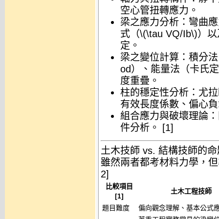
空心管扭轉應力。
梁之應力分析
：彎曲應力
式（\(\tau VQ/Ib\)
定
。
梁之變位計算
：積分法、
od）、能量法（卡氏
度重疊。
柱的穩定性分析
：尤拉臨界
有效長度係數、偏心負
組合應力與破壞理論
：
件分析。
[
1
]
土木技師 vs. 結構技師的
雖然兩者都考材料力學，但
2
]
比較項目
土木工程技師
[
1
]
題目難度
偏向觀念理解、基本公式