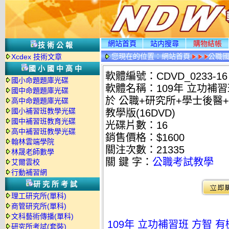
網站首頁
站内搜尋
購物結帳
技術公報
您現在的位置：
網站首頁
公職國
Xcdex 技術文章
光碟詳情
國小國中高中
軟體編號：CDVD_0233-16
國小命題題庫光碟
軟體名稱：109年 立功補習
國中命題題庫光碟
於 公職+研究所+學士後醫+
高中命題題庫光碟
國小補習班教學光碟
教學版(16DVD)
國中補習班教育光碟
光碟片數：16
高中補習班教學光碟
銷售價格：$1600
翰林雲端學院
關注次數：
21335
林晟老師數學
關 鍵 字：
公職考試教學
艾爾雲校
行動補習網
研究所考試
理工研究所(單科)
商管研究所(單科)
文科藝術傳播(單科)
109年 立功補習班 方智 
研究所考試(套裝)