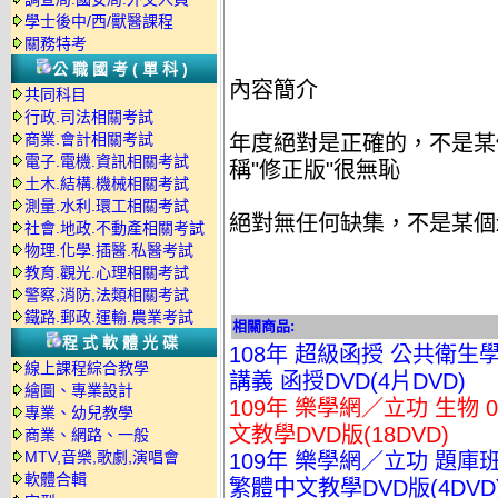
學士後中/西/獸醫課程
關務特考
公職國考(單科)
內容簡介
共同科目
行政.司法相關考試
商業.會計相關考試
年度絕對是正確的，不是某
電子.電機.資訊相關考試
稱"修正版"很無恥
土木.結構.機械相關考試
測量.水利.環工相關考試
絕對無任何缺集，不是某個
社會.地政.不動產相關考試
物理.化學.插醫.私醫考試
教育.觀光.心理相關考試
警察,消防,法類相關考試
鐵路.郵政.運輸.農業考試
相關商品:
程式軟體光碟
108年 超級函授 公共衛生學
線上課程綜合教學
講義 函授DVD(4片DVD)
繪圖、專業設計
109年 樂學網／立功 生物 0
專業、幼兒教學
文教學DVD版(18DVD)
商業、網路、一般
MTV,音樂,歌劇,演唱會
109年 樂學網／立功 題庫班 
軟體合輯
繁體中文教學DVD版(4DVD