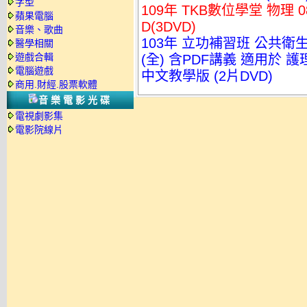
字型
109年 TKB數位學堂 物理 
蘋果電腦
D(3DVD)
音樂、歌曲
103年 立功補習班 公共衛生
醫學相關
遊戲合輯
(全) 含PDF講義 適用於
電腦遊戲
中文教學版 (2片DVD)
商用.財經.股票軟體
音樂電影光碟
電視劇影集
電影院線片