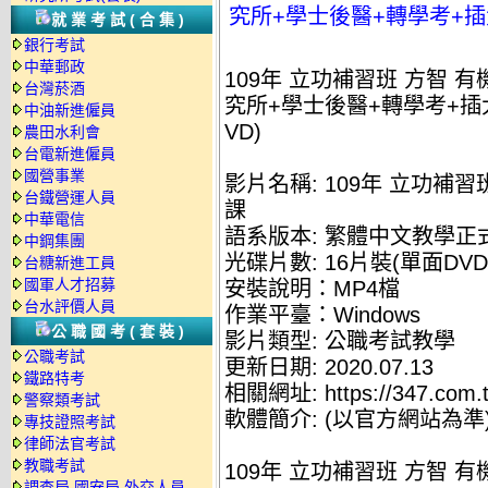
究所+學士後醫+轉學考+插大
就業考試(合集)
銀行考試
中華郵政
109年 立功補習班 方智 有
台灣菸酒
究所+學士後醫+轉學考+插大 
中油新進僱員
VD)
農田水利會
台電新進僱員
國營事業
影片名稱: 109年 立功補習
台鐵營運人員
課
中華電信
語系版本: 繁體中文教學正
中鋼集團
光碟片數: 16片裝(單面DVD
台糖新進工員
國軍人才招募
安裝說明：MP4檔
台水評價人員
作業平臺：Windows
公職國考(套裝)
影片類型: 公職考試教學
公職考試
更新日期: 2020.07.13
鐵路特考
相關網址: https://347.com.t
警察類考試
軟體簡介: (以官方網站為準
專技證照考試
律師法官考試
教職考試
109年 立功補習班 方智 有
調查局.國安局.外交人員