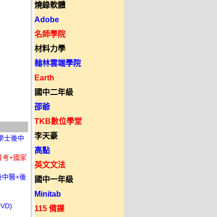
燒錄軟體
Adobe
名師學院
材料力學
翰林雲端學院
Earth
國中二年級
邵爺
TKB數位學堂
李天豪
於學士後中
高點
高普考+國家
英文文法
後中醫+後
國中一年級
Minitab
VD)
115 備課