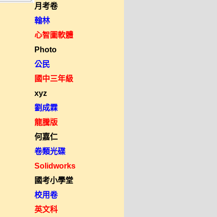
月考卷
翰林
心智圖軟體
Photo
公民
國中三年級
xyz
劉成霖
龍騰版
何嘉仁
卷類光碟
Solidworks
國考小學堂
校用卷
英文科