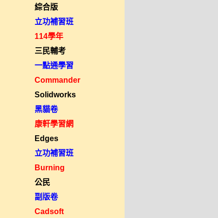
綜合版
立功補習班
114學年
三民輔考
一點通學習
Commander
Solidworks
黑貓卷
康軒學習網
Edges
立功補習班
Burning
公民
副版卷
Cadsoft