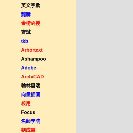
英文字彙
龍騰
金榜函授
齊斌
tkb
Arbortext
Ashampoo
Adobe
ArchiCAD
翰林雲端
向量插圖
校用
Focus
名師學院
劉成霖