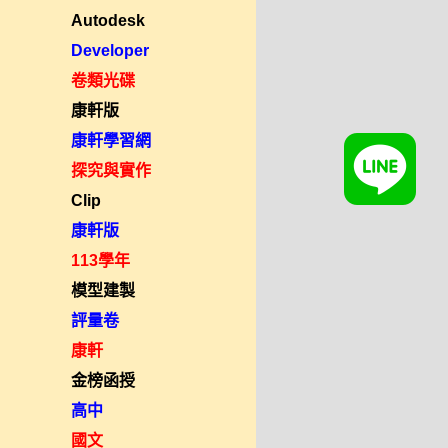
Autodesk
Developer
卷類光碟
康軒版
康軒學習網
探究與實作
Clip
康軒版
113學年
模型建製
評量卷
康軒
金榜函授
高中
國文