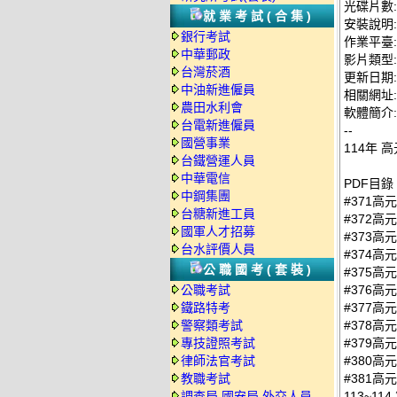
光碟片數:
就業考試(合集)
安裝說明:
銀行考試
作業平臺: 
中華郵政
影片類型
台灣菸酒
更新日期: 2
中油新進僱員
相關網址: ht
農田水利會
軟體簡介:
台電新進僱員
--
國營事業
114年 
台鐵營運人員
中華電信
PDF目錄
中鋼集團
#371高
台糖新進工員
#372高
國軍人才招募
#373高
台水評價人員
#374高
公職國考(套裝)
#375高
公職考試
#376高
鐵路特考
#377高
警察類考試
#378高
專技證照考試
#379高
律師法官考試
#380高
教職考試
#381高
調查局.國安局.外交人員
113~114