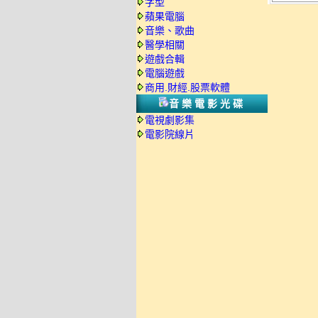
字型
蘋果電腦
音樂、歌曲
醫學相關
遊戲合輯
電腦遊戲
商用.財經.股票軟體
音樂電影光碟
電視劇影集
電影院線片