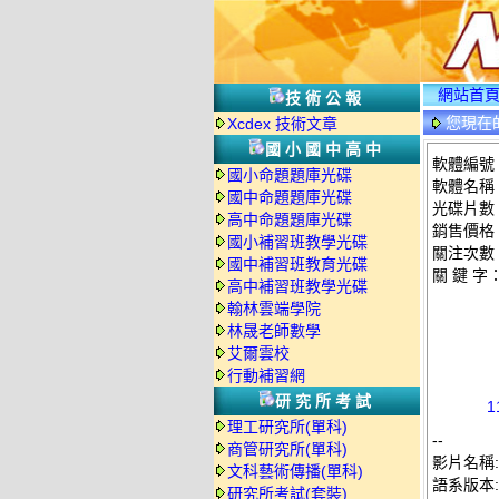
網站首
技術公報
您現在
Xcdex 技術文章
光碟詳情
國小國中高中
軟體編號：C
國小命題題庫光碟
軟體名稱：
國中命題題庫光碟
光碟片數
高中命題題庫光碟
銷售價格：
國小補習班教學光碟
關注次數
國中補習班教育光碟
關 鍵 字
高中補習班教學光碟
翰林雲端學院
林晟老師數學
艾爾雲校
行動補習網
研究所考試
1
理工研究所(單科)
--
商管研究所(單科)
影片名稱:
文科藝術傳播(單科)
語系版本
研究所考試(套裝)