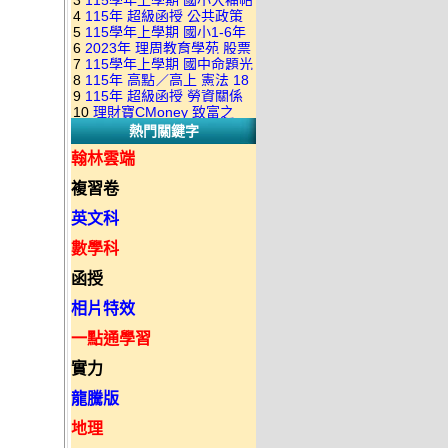
3
115學年上學期 國小大補帖
康軒版 國語+數學+社會+生活
+自然 1-6年級 教學光碟DVD
4
115年 超級函授 公共政策
翰林版 國語+數學+社會+生活
+自然 1-6年級 教學光碟DVD
版(3DVD)
5
115學年上學期 國小1-6年
22堂課+總複習 張楚老師 含
+自然 1-6年級 教學光碟DVD
版(3DVD)
6
2023年 理周教育學苑 股票
級 習作解答(含康軒.南一.翰林
PDF講義 函授DVD(9DVD)
版(3DVD)
7
115學年上學期 國中命題光
當沖煉金術 主講：朱家泓 國
全版本.全科目)合輯版 DVD版
8
115年 高點／高上 憲法 18
碟 翰林版 英文科 1-3年級 題
語發音 DVD版
9
115年 超級函授 勞資關係
堂課 宗台大老師 含PDF講義
庫光碟
10
理財寶CMoney 致富之
概要 11堂課+總複習 陸川老
函授DVD(8DVD)【適用於律
熱門關鍵字
道：上班族飆股攻略班 主
師 含PDF講義 函授
師司法考試】
講：朱家泓+林穎 國語發音
DVD(5DVD)
翰林雲端
DVD版
複習卷
英文科
數學科
函授
相片特效
一點通學習
實力
龍騰版
地理