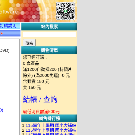
訂購説明
站內搜索
VD)
購物清單
您已經訂購：
0
套產品
滿1200自動扣200 (特價片
除外) (滿2000免運)
-0 元
含郵資
150
元
共
150
元
結帳 / 查詢
D)
最低消費需滿500元
銷售排行榜
1
115學年上學期 國小大補帖
2
115學年上學期 國小大補帖
南一版 國語+數學+社會+生活