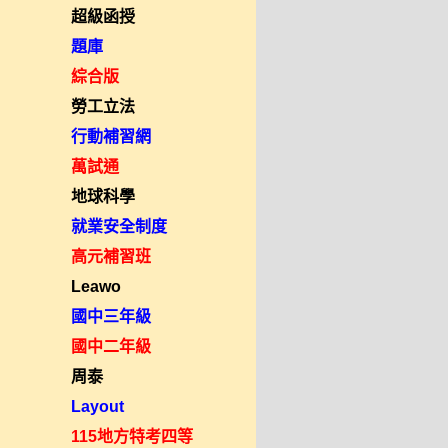
超級函授
題庫
綜合版
勞工立法
行動補習網
萬試通
地球科學
就業安全制度
高元補習班
Leawo
國中三年級
國中二年級
周泰
Layout
115地方特考四等