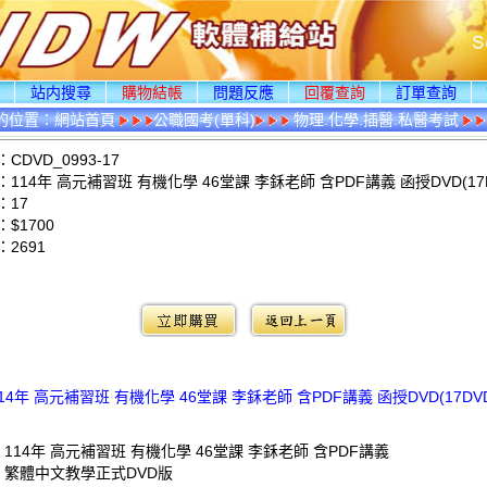
頁
站内搜尋
購物結帳
問題反應
回覆查詢
訂單查詢
的位置：
網站首頁
公職國考(單科)
物理.化學.插醫.私醫考試
DVD_0993-17
114年 高元補習班 有機化學 46堂課 李鉌老師 含PDF講義 函授DVD(17D
：17
$1700
：
2691
：
14年 高元補習班 有機化學 46堂課 李鉌老師 含PDF講義 函授DVD(17DV
 114年 高元補習班 有機化學 46堂課 李鉌老師 含PDF講義
: 繁體中文教學正式DVD版