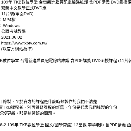
 109年 TKB數位學堂 台電新進雇員配電線路維護 含PDF講義 DVD函授
: 繁體中文教學正式DVD版
 11片裝(單面DVD)
：MP4檔
Windows
: 公職考試教學
021.06.02
tps://www.tkbtv.com.tw/
 (以官方網站為準)
TKB數位學堂 台電新進雇員配電線路維護 含PDF講義 DVD函授課程 (11片裝
年錄製，至於官方的課程是什麼時候製作的我們不清楚
買TKB課程者，別再質疑課程的新舊，年份是代表我們錄製的年份
班沒更新，那是補習班的問題。
48-2 109年 TKB數位學堂 國文(國學常識) 12堂課 李華老師 含PDF講義 函