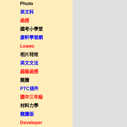
Photo
英文科
函授
國考小學堂
康軒學習網
Leawo
相片特效
英文文法
超級函授
龍騰
PTC插件
國中三年級
材料力學
龍騰版
Developer