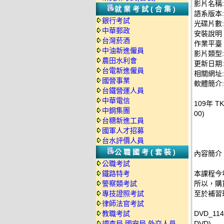
影片名稱:
就業考試(合集)
語系版本
銀行考試
光碟片數:
中華郵政
安裝說明
台灣菸酒
作業平臺：
中油新進僱員
影片類型
農田水利會
更新日期: 2
台電新進僱員
相關網址: ht
國營事業
軟體簡介:
台鐵營運人員
中華電信
109年 
中鋼集團
00)
台糖新進工員
國軍人才招募
台水評價人員
公職國考(套裝)
內容簡介
公職考試
鐵路特考
本課程今
警察類考試
所以，購
專技證照考試
至於補習
律師法官考試
教職考試
DVD_11
調查局.國安局.外交人員
DVD)