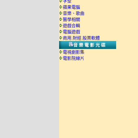
字型
蘋果電腦
音樂、歌曲
醫學相關
遊戲合輯
電腦遊戲
商用.財經.股票軟體
音樂電影光碟
電視劇影集
電影院線片