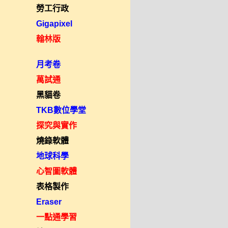
勞工行政
Gigapixel
翰林版
月考卷
萬試通
黑貓卷
TKB數位學堂
探究與實作
燒錄軟體
地球科學
心智圖軟體
表格製作
Eraser
一點通學習