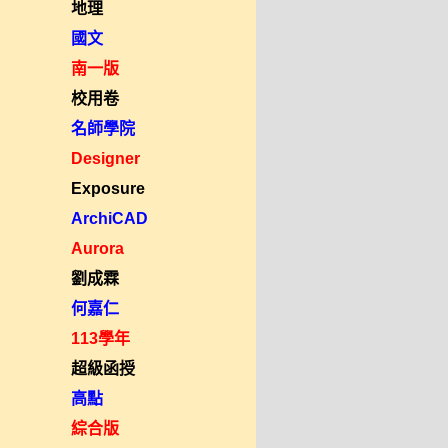
地理
國文
南一版
校用卷
名師學院
Designer
Exposure
ArchiCAD
Aurora
劉成霖
何嘉仁
113學年
超級函授
高點
綜合版