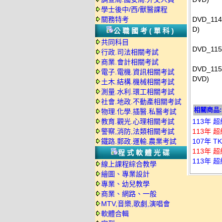
學士後中/西/獸醫課程
關務特考
DVD_11
D)
公職國考(單科)
共同科目
DVD_11
行政.司法相關考試
商業.會計相關考試
DVD_11
電子.電機.資訊相關考試
DVD)
土木.結構.機械相關考試
測量.水利.環工相關考試
社會.地政.不動產相關考試
相關商品:
物理.化學.插醫.私醫考試
教育.觀光.心理相關考試
113年 
警察,消防,法類相關考試
113年 
鐵路.郵政.運輸.農業考試
107年 
113年 
程式軟體光碟
113年 
線上課程綜合教學
繪圖、專業設計
專業、幼兒教學
商業、網路、一般
MTV,音樂,歌劇,演唱會
軟體合輯