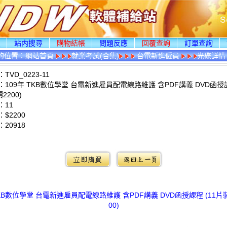
頁
站内搜尋
購物結帳
問題反應
回覆查詢
訂單查詢
的位置：
網站首頁
就業考試(合集)
台電新進僱員
光碟詳情
VD_0223-11
109年 TKB數位學堂 台電新進雇員配電線路維護 含PDF講義 DVD函授課
2200)
：11
$2200
：
20918
：
TKB數位學堂 台電新進雇員配電線路維護 含PDF講義 DVD函授課程 (11片裝
00)