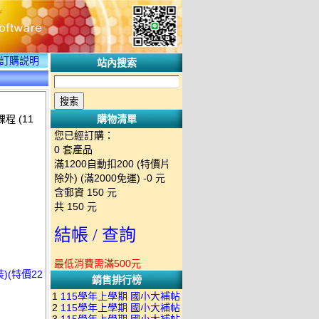
訂購説明
站內搜索
程 (11
購物清單
您已經訂購：
0
套產品
滿1200自動扣200 (特價片
除外) (滿2000免運)
-0 元
含郵資
150
元
共
150
元
結帳 / 查詢
最低消費需滿500元
)(特價22
銷售排行榜
1
115學年上學期 國小大補帖
2
115學年上學期 國小大補帖
南一版 國語+數學+社會+生活