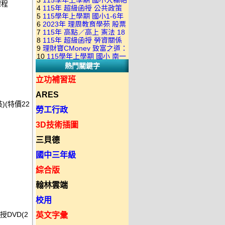
3
115學年上學期 國小大補帖
康軒版 國語+數學+社會+生活
課程
+自然 1-6年級 教學光碟DVD
4
115年 超級函授 公共政策
翰林版 國語+數學+社會+生活
+自然 1-6年級 教學光碟DVD
版(3DVD)
5
115學年上學期 國小1-6年
22堂課+總複習 張楚老師 含
+自然 1-6年級 教學光碟DVD
版(3DVD)
6
2023年 理周教育學苑 股票
級 習作解答(含康軒.南一.翰林
PDF講義 函授DVD(9DVD)
版(3DVD)
7
115年 高點／高上 憲法 18
當沖煉金術 主講：朱家泓 國
全版本.全科目)合輯版 DVD版
8
115年 超級函授 勞資關係
堂課 宗台大老師 含PDF講義
語發音 DVD版
9
理財寶CMoney 致富之道：
概要 11堂課+總複習 陸川老
函授DVD(8DVD)【適用於律
10
115學年上學期 國小 南一
上班族飆股攻略班 主講：朱
師 含PDF講義 函授
師司法考試】
熱門關鍵字
版 教師手冊(全年級、全領域)
家泓+林穎 國語發音 DVD版
DVD(5DVD)
教學光碟DVD版
立功補習班
ARES
)(特價22
勞工行政
3D技術插圖
三貝德
國中三年級
綜合版
翰林雲端
校用
授DVD(2
英文字彙