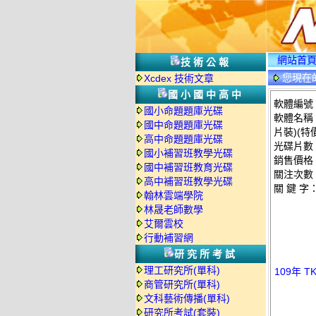
網站首
技術公報
您現在
Xcdex 技術文章
國小國中高中
軟體編號：T
國小命題題庫光碟
軟體名稱：
國中命題題庫光碟
片裝)(特價
高中命題題庫光碟
光碟片數
國小補習班教學光碟
銷售價格：
國中補習班教育光碟
關注次數
高中補習班教學光碟
關 鍵 字
翰林雲端學院
林晟老師數學
艾爾雲校
行動補習網
研究所考試
理工研究所(單科)
109年 
商管研究所(單科)
文科藝術傳播(單科)
研究所考試(套裝)