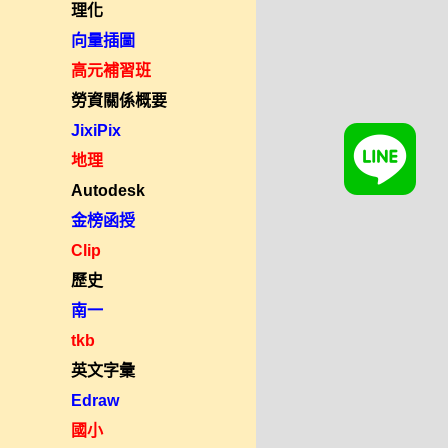
理化
向量插圖
高元補習班
勞資關係概要
JixiPix
地理
Autodesk
金榜函授
Clip
歷史
南一
tkb
英文字彙
Edraw
國小