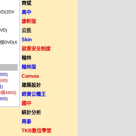
齊斌
D(2DV
高中
康軒版
VD)
公民
Skin
授DVD(4
就業安全制度
翰林
翰林版
00)
Canvas
00)
建築設計
)
4800)
師資公職王
00)
國中
統計分析
周泰
TKB數位學堂