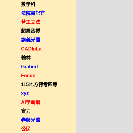
數學科
法院書記官
勞工立法
超級函授
講義光碟
CADInLa
翰林
Grabert
Focus
115地方特考四等
xyz
AI學霸網
實力
卷類光碟
公民