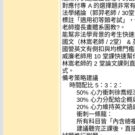
對應付專 A 的選擇題非常
法學緒論（郭羿老師 / 30
標註「適用初等類考試」，
老師擅長畫體系圖教?。
能幫非法學背景的考生快速
國文（林嵩老師 / 2堂） &
國營英文有倒扣與均標門檻
威廉老師用 10 堂課快速
林嵩老師的 2 堂論文課
式。
備考策略建議
時間配比 5：3：2：
50% 心力衝刺徐喬經濟
30% 心力分配給企概與
20% 心力維持英文語
衝刺一條龍：
所有科目皆「內含總複
建議聽完正課後，直接用