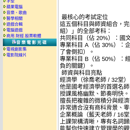
字型
蘋果電腦
音樂、歌曲
最核心的考試定位
醫學相關
這五個科目與師資組合，完
遊戲合輯
電腦遊戲
組）」的全部考科：
商用.財經.股票軟體
共同科目（佔 20%）：國
音樂電影光碟
專業科目 A（佔 30%）
電視劇影集
了會倒扣）。
電影院線片
專業科目 B（佔 50%）
負的關鍵）。
師資與科目亮點
經濟學（徐喬老師 / 32堂
他是國考經濟學的首選名師
授課風格幽默、節奏明快。
擅長把複雜的微積分與經濟
非常適合沒有商科背景、零
企業概論（藍天老師 / 16
上課架構清晰，專有名詞歸
能幫你快速建立管理學的觀