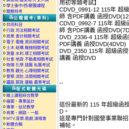
用初等類考試】
學士後中/西/獸醫課程
CDVD_0991-12 115年 
關務特考
師 含PDF講義 函授DVD(12
公職國考(單科)
CDVD_0992-7 115年 超
共同科目
師 含PDF講義 函授DVD(7D
行政.司法相關考試
商業.會計相關考試
DVD_2336-4 115年 超級
電子.電機.資訊相關考試
PDF講義 函授DVD(4DVD)
土木.結構.機械相關考試
DVD_2350 115年 超級函
測量.水利.環工相關考試
講義 函授DVD
社會.地政.不動產相關考試
物理.化學.插醫.私醫考試
教育.觀光.心理相關考試
警察,消防,法類相關考試
--
鐵路.郵政.運輸.農業考試
程式軟體光碟
線上課程綜合教學
繪圖、專業設計
這份最新的 115 年超級函授
專業、幼兒教學
D。
商業、網路、一般
這是專門針對國營事業聯招
MTV,音樂,歌劇,演唱會
軟體合輯
補帖。