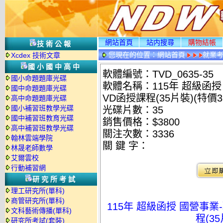
網站首頁
站内搜尋
購物結帳
技術公報
您現在的位置：
網站首頁
就業考
Xcdex 技術文章
國小國中高中
軟體編號：TVD_0635-35
國小命題題庫光碟
軟體名稱：115年 超級函授 
國中命題題庫光碟
VD函授課程(35片裝)(特價38
高中命題題庫光碟
國小補習班教學光碟
光碟片數：35
國中補習班教育光碟
銷售價格：$3800
高中補習班教學光碟
關注次數：
3336
翰林雲端學院
關 鍵 字：
林晟老師數學
艾爾雲校
行動補習網
研究所考試
理工研究所(單科)
商管研究所(單科)
115年 超級函授 國營事業
文科藝術傳播(單科)
程(35
研究所考試(套裝)