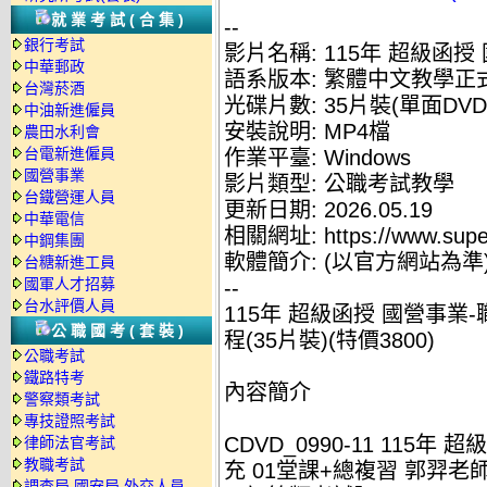
就業考試(合集)
--
銀行考試
影片名稱: 115年 超級函授
中華郵政
語系版本: 繁體中文教學正
台灣菸酒
光碟片數: 35片裝(單面DVD
中油新進僱員
安裝說明: MP4檔
農田水利會
台電新進僱員
作業平臺: Windows
國營事業
影片類型: 公職考試教學
台鐵營運人員
更新日期: 2026.05.19
中華電信
相關網址: https://www.supe
中鋼集團
軟體簡介: (以官方網站為準
台糖新進工員
國軍人才招募
--
台水評價人員
115年 超級函授 國營事業-
公職國考(套裝)
程(35片裝)(特價3800)
公職考試
鐵路特考
內容簡介
警察類考試
專技證照考試
CDVD_0990-11 115年 
律師法官考試
教職考試
充 01堂課+總複習 郭羿老師 
調查局.國安局.外交人員