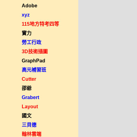
Adobe
xyz
115地方特考四等
實力
勞工行政
3D技術插圖
GraphPad
高元補習班
Cutter
邵爺
Grabert
Layout
國文
三貝德
翰林雲端