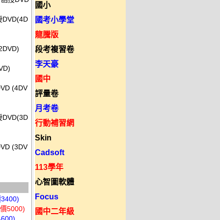
國小
DVD(4D
國考小學堂
龍騰版
DVD)
段考複習卷
李天豪
VD)
國中
D (4DV
評量卷
月考卷
DVD(3D
行動補習網
Skin
D (3DV
Cadsoft
113學年
心智圖軟體
Focus
400)
5000)
國中二年級
00)