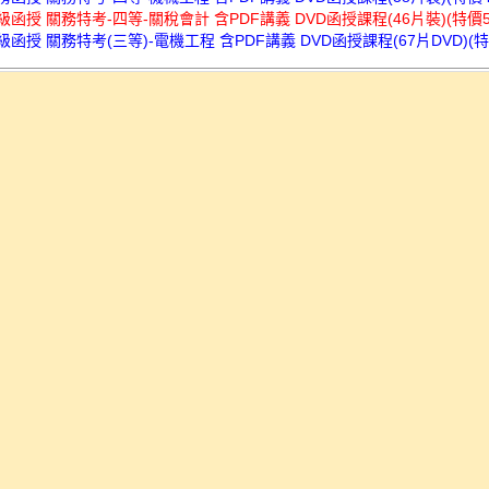
超級函授 關務特考-四等-關稅會計 含PDF講義 DVD函授課程(46片裝)(特價53
超級函授 關務特考(三等)-電機工程 含PDF講義 DVD函授課程(67片DVD)(特價