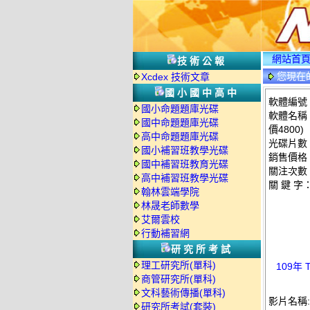
網站首
技術公報
您現在
Xcdex 技術文章
國小國中高中
軟體編號：T
國小命題題庫光碟
軟體名稱：
國中命題題庫光碟
價4800)
高中命題題庫光碟
光碟片數
國小補習班教學光碟
銷售價格：
國中補習班教育光碟
關注次數
高中補習班教學光碟
關 鍵 字
翰林雲端學院
林晟老師數學
艾爾雲校
行動補習網
研究所考試
理工研究所(單科)
109年
商管研究所(單科)
文科藝術傳播(單科)
影片名稱:
研究所考試(套裝)