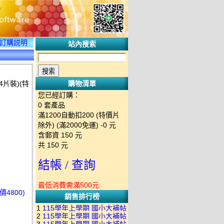
訂購説明
站內搜索
4片裝)(特
購物清單
您已經訂購：
0
套產品
滿1200自動扣200 (特價片
除外) (滿2000免運)
-0 元
含郵資
150
元
共
150
元
結帳 / 查詢
最低消費需滿500元
4800)
銷售排行榜
1
115學年上學期 國小大補帖
2
115學年上學期 國小大補帖
南一版 國語+數學+社會+生活