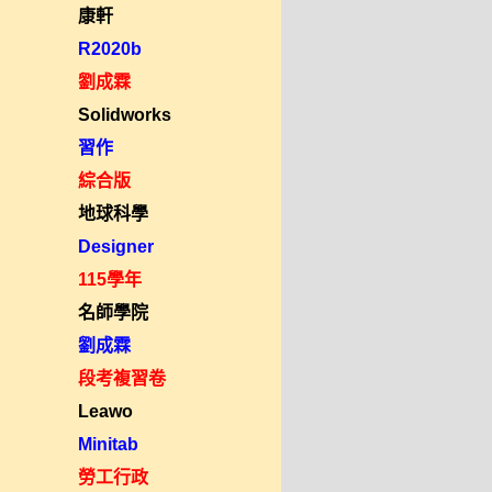
康軒
R2020b
劉成霖
Solidworks
習作
綜合版
地球科學
Designer
115學年
名師學院
劉成霖
段考複習卷
Leawo
Minitab
勞工行政