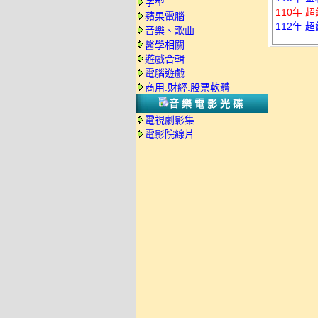
字型
110年 
蘋果電腦
112年 
音樂、歌曲
醫學相關
遊戲合輯
電腦遊戲
商用.財經.股票軟體
音樂電影光碟
電視劇影集
電影院線片