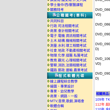
學士後中/西/獸醫課程
關務特考
DVD_0
VD)
公職國考(單科)
共同科目
DVD_08
行政.司法相關考試
商業.會計相關考試
DVD_09
電子.電機.資訊相關考試
土木.結構.機械相關考試
DVD_09
測量.水利.環工相關考試
D)
社會.地政.不動產相關考試
物理.化學.插醫.私醫考試
DVD_1
教育.觀光.心理相關考試
VD)
警察,消防,法類相關考試
鐵路.郵政.運輸.農業考試
DVD_09
程式軟體光碟
D)
線上課程綜合教學
繪圖、專業設計
專業、幼兒教學
相關商品:
商業、網路、一般
109年 
MTV,音樂,歌劇,演唱會
112年 
軟體合輯
110年 