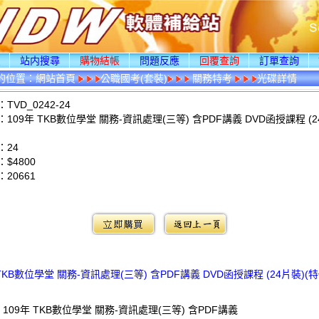
頁
站内搜尋
購物結帳
問題反應
回覆查詢
訂單查詢
的位置：
網站首頁
公職國考(套裝)
關務特考
光碟詳情
VD_0242-24
109年 TKB數位學堂 關務-資訊處理(三等) 含PDF講義 DVD函授課程 (2
：24
$4800
：
20661
：
 TKB數位學堂 關務-資訊處理(三等) 含PDF講義 DVD函授課程 (24片裝)(特價
 109年 TKB數位學堂 關務-資訊處理(三等) 含PDF講義