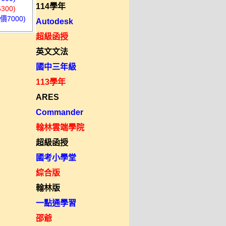
114學年
00)
7000)
Autodesk
超級函授
英文文法
國中三年級
113學年
ARES
Commander
翰林雲端學院
超級函授
國考小學堂
綜合版
翰林版
一點通學習
邵爺