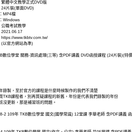
: 繁體中文教學正式DVD版
 24片裝(單面DVD)
：MP4檔
Windows
: 公職考試教學
021.06.17
tps://www.tkbtv.com.tw/
 (以官方網站為準)
TKB數位學堂 關務-資訊處理(三等) 含PDF講義 DVD函授課程 (24片裝)(特價4
年錄製，至於官方的課程是什麼時候製作的我們不清楚
買TKB課程者，別再質疑課程的新舊，年份是代表我們錄製的年份
班沒更新，那是補習班的問題。
48-2 109年 TKB數位學堂 國文(國學常識) 12堂課 李華老師 含PDF講義 函
864 109年 TKB數位學堂 國文(作文、公文) 李華老師 共05堂課 含PDF講義