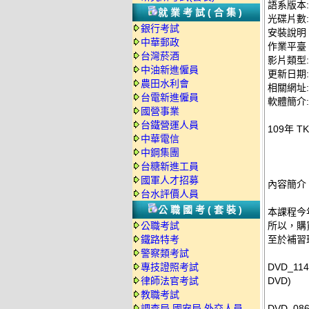
語系版本
就業考試(合集)
光碟片數:
銀行考試
安裝說明
中華郵政
作業平臺：
台灣菸酒
影片類型
中油新進僱員
更新日期: 2
農田水利會
相關網址: ht
台電新進僱員
軟體簡介:
國營事業
台鐵營運人員
109年 
中華電信
中鋼集團
台糖新進工員
國軍人才招募
內容簡介
台水評價人員
公職國考(套裝)
本課程今
公職考試
所以，購
鐵路特考
至於補習
警察類考試
專技證照考試
DVD_11
律師法官考試
DVD)
教職考試
調查局.國安局.外交人員
DVD_0