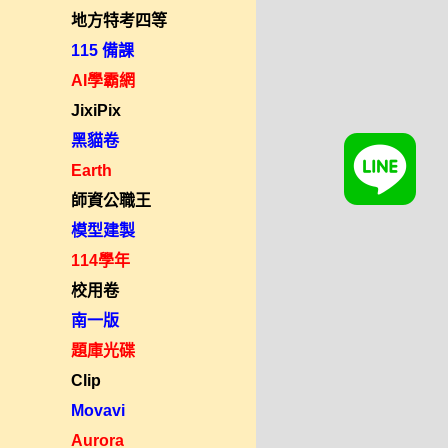
地方特考四等
115 備課
AI學霸網
JixiPix
黑貓卷
Earth
師資公職王
模型建製
114學年
校用卷
南一版
題庫光碟
Clip
Movavi
Aurora