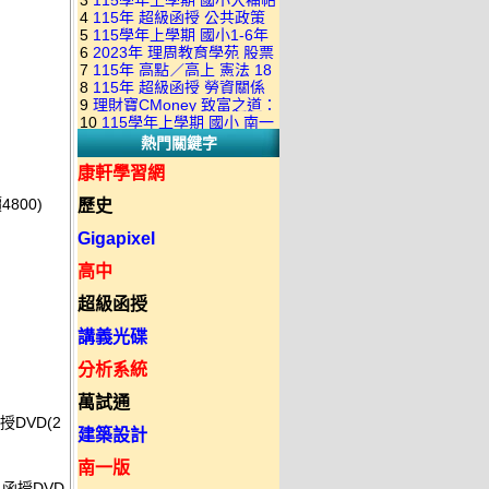
3
115學年上學期 國小大補帖
康軒版 國語+數學+社會+生活
+自然 1-6年級 教學光碟DVD
4
115年 超級函授 公共政策
翰林版 國語+數學+社會+生活
+自然 1-6年級 教學光碟DVD
版(3DVD)
5
115學年上學期 國小1-6年
22堂課+總複習 張楚老師 含
+自然 1-6年級 教學光碟DVD
版(3DVD)
6
2023年 理周教育學苑 股票
級 習作解答(含康軒.南一.翰林
PDF講義 函授DVD(9DVD)
版(3DVD)
7
115年 高點／高上 憲法 18
當沖煉金術 主講：朱家泓 國
全版本.全科目)合輯版 DVD版
8
115年 超級函授 勞資關係
堂課 宗台大老師 含PDF講義
語發音 DVD版
9
理財寶CMoney 致富之道：
概要 11堂課+總複習 陸川老
函授DVD(8DVD)【適用於律
10
115學年上學期 國小 南一
上班族飆股攻略班 主講：朱
師 含PDF講義 函授
師司法考試】
熱門關鍵字
版 教師手冊(全年級、全領域)
家泓+林穎 國語發音 DVD版
DVD(5DVD)
教學光碟DVD版
康軒學習網
800)
歷史
Gigapixel
高中
超級函授
講義光碟
分析系統
萬試通
授DVD(2
建築設計
南一版
 函授DVD