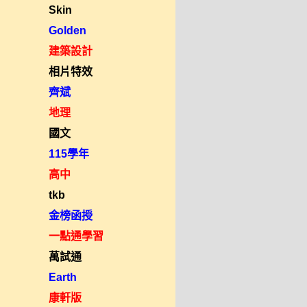
Skin
Golden
建築設計
相片特效
齊斌
地理
國文
115學年
高中
tkb
金榜函授
一點通學習
萬試通
Earth
康軒版