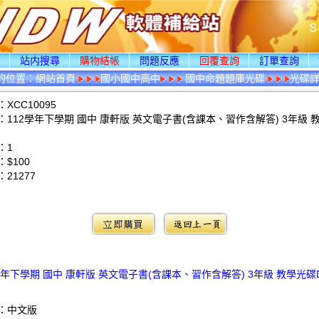
頁
站内搜尋
購物結帳
問題反應
回覆查詢
訂單查詢
的位置：
網站首頁
國小國中高中
國中命題題庫光碟
光碟
XCC10095
112學年下學期 國中 康軒版 英文電子書(含課本、習作含解答) 3年級 
：1
$100
：
21277
：
學年下學期 國中 康軒版 英文電子書(含課本、習作含解答) 3年級 教學光碟
：中文版