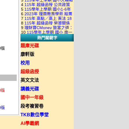
3
115學年上學期 國小大補帖
康軒版 國語+數學+社會+生活
+自然 1-6年級 教學光碟DVD
4
115年 超級函授 公共政策
翰林版 國語+數學+社會+生活
+自然 1-6年級 教學光碟DVD
版(3DVD)
5
115學年上學期 國小1-6年
22堂課+總複習 張楚老師 含
+自然 1-6年級 教學光碟DVD
版(3DVD)
6
2023年 理周教育學苑 股票
級 習作解答(含康軒.南一.翰林
PDF講義 函授DVD(9DVD)
版(3DVD)
7
115年 高點／高上 憲法 18
當沖煉金術 主講：朱家泓 國
全版本.全科目)合輯版 DVD版
8
115年 超級函授 勞資關係
堂課 宗台大老師 含PDF講義
語發音 DVD版
9
理財寶CMoney 致富之道：
概要 11堂課+總複習 陸川老
函授DVD(8DVD)【適用於律
10
115學年上學期 國小 南一
上班族飆股攻略班 主講：朱
師 含PDF講義 函授
師司法考試】
熱門關鍵字
版 教師手冊(全年級、全領域)
家泓+林穎 國語發音 DVD版
DVD(5DVD)
教學光碟DVD版
題庫光碟
D版
康軒版
校用
超級函授
英文文法
講義光碟
D版
國中一年級
段考複習卷
D版
TKB數位學堂
AI學霸網