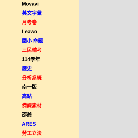
Movavi
英文字彙
月考卷
Leawo
國小 命題
三民輔考
114學年
歷史
分析系統
南一版
高點
備課素材
邵爺
ARES
勞工立法