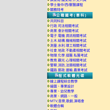
學士後中/西/獸醫課程
關務特考
公職國考(單科)
共同科目
行政.司法相關考試
商業.會計相關考試
電子.電機.資訊相關考試
土木.結構.機械相關考試
測量.水利.環工相關考試
社會.地政.不動產相關考試
物理.化學.插醫.私醫考試
教育.觀光.心理相關考試
警察,消防,法類相關考試
鐵路.郵政.運輸.農業考試
程式軟體光碟
線上課程綜合教學
繪圖、專業設計
專業、幼兒教學
商業、網路、一般
MTV,音樂,歌劇,演唱會
軟體合輯