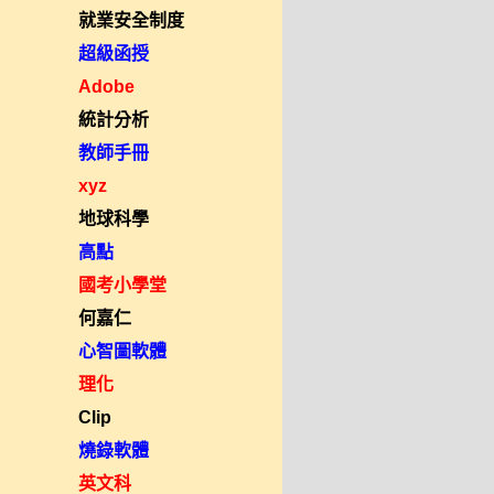
就業安全制度
超級函授
Adobe
統計分析
教師手冊
xyz
地球科學
高點
國考小學堂
何嘉仁
心智圖軟體
理化
Clip
燒錄軟體
英文科