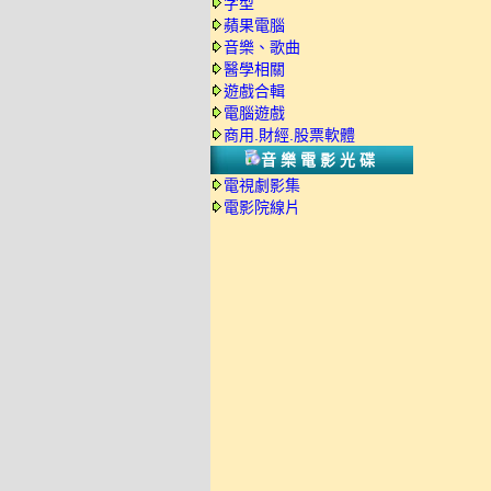
字型
蘋果電腦
音樂、歌曲
醫學相關
遊戲合輯
電腦遊戲
商用.財經.股票軟體
音樂電影光碟
電視劇影集
電影院線片