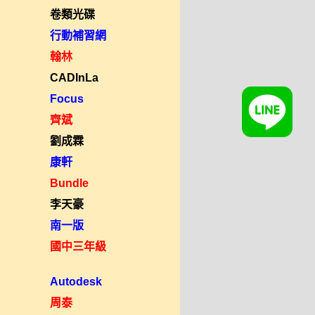
卷類光碟
行動補習網
翰林
CADInLa
Focus
齊斌
劉成霖
康軒
Bundle
李天豪
南一版
國中三年級
Autodesk
周泰