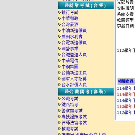
光碟片數
就業考試(合集)
安裝說明
銀行考試
系統支援：
中華郵政
軟體類型
台灣菸酒
更新日期：2
中油新進僱員
農田水利會
台電新進僱員
國營事業
112學年
台鐵營運人員
中華電信
中鋼集團
台糖新進工員
國軍人才招募
相關商品:
台水評價人員
114學年
公職國考(套裝)
114學年
公職考試
114學年
鐵路特考
110學年
警察類考試
112學年
專技證照考試
律師法官考試
教職考試
調查局.國安局.外交人員