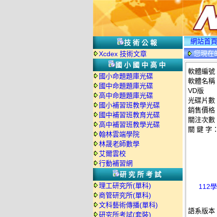
網站首
技術公報
您現在
Xcdex 技術文章
國小國中高中
軟體編號：
國小命題題庫光碟
軟體名稱：
國中命題題庫光碟
VD版
高中命題題庫光碟
光碟片數
國小補習班教學光碟
銷售價格：
國中補習班教育光碟
關注次數
高中補習班教學光碟
關 鍵 字
翰林雲端學院
林晟老師數學
艾爾雲校
行動補習網
研究所考試
理工研究所(單科)
112
商管研究所(單科)
文科藝術傳播(單科)
語系版本
研究所考試(套裝)