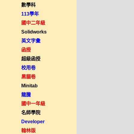
數學科
113學年
國中二年級
Solidworks
英文字彙
函授
超級函授
校用卷
黑貓卷
Minitab
龍騰
國中一年級
名師學院
Developer
翰林版