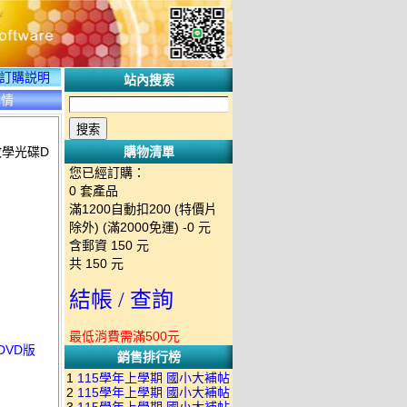
訂購説明
站內搜索
詳情
教學光碟D
購物清單
您已經訂購：
0
套產品
滿1200自動扣200 (特價片
除外) (滿2000免運)
-0 元
含郵資
150
元
共
150
元
結帳 / 查詢
最低消費需滿500元
DVD版
銷售排行榜
1
115學年上學期 國小大補帖
2
115學年上學期 國小大補帖
南一版 國語+數學+社會+生活