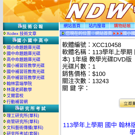
網站首頁
站内搜尋
購物結帳
技術公報
您現在的位置：
網站首頁
國小
Xcdex 技術文章
國小國中高中
軟體編號：XCC10458
國小命題題庫光碟
軟體名稱：113學年上學期 
國中命題題庫光碟
本) 1年級 教學光碟DVD版
高中命題題庫光碟
國小補習班教學光碟
光碟片數：1
國中補習班教育光碟
銷售價格：$100
高中補習班教學光碟
關注次數：
13243
翰林雲端學院
關 鍵 字：
林晟老師數學
艾爾雲校
行動補習網
研究所考試
理工研究所(單科)
商管研究所(單科)
113學年上學期 國中 翰林版
文科藝術傳播(單科)
學
研究所考試(套裝)