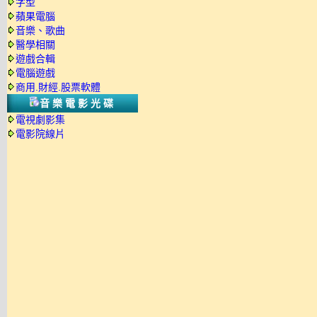
字型
蘋果電腦
音樂、歌曲
醫學相關
遊戲合輯
電腦遊戲
商用.財經.股票軟體
音樂電影光碟
電視劇影集
電影院線片