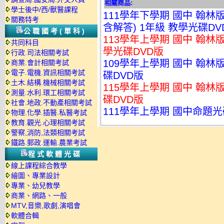
相關商品:
學士後中/西/獸醫課程
111學年下學期 國中 翰
關務特考
含解答) 1年級 教學光碟DV
公職國考(單科)
113學年上學期 國中 翰林版
共同科目
學光碟DVD版
行政.司法相關考試
109學年上學期 國中 翰林
商業.會計相關考試
電子.電機.資訊相關考試
碟DVD版
土木.結構.機械相關考試
115學年上學期 國中 翰林版
測量.水利.環工相關考試
碟DVD版
社會.地政.不動產相關考試
111學年上學期 國中命題光
物理.化學.插醫.私醫考試
教育.觀光.心理相關考試
警察,消防,法類相關考試
鐵路.郵政.運輸.農業考試
程式軟體光碟
線上課程綜合教學
繪圖、專業設計
專業、幼兒教學
商業、網路、一般
MTV,音樂,歌劇,演唱會
軟體合輯