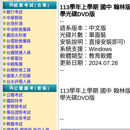
就業考試(合集)
113學年上學期 國中 翰林版
銀行考試
學光碟DVD版
中華郵政
--
台灣菸酒
語系版本：中文版
中油新進僱員
光碟片數：單面裝
農田水利會
台電新進僱員
安裝說明：直接安裝即可!
國營事業
系統支援：Windows
台鐵營運人員
軟體類型：教育軟體
中華電信
更新日期：2024.07.28
中鋼集團
--
台糖新進工員
國軍人才招募
台水評價人員
公職國考(套裝)
113學年上學期 國中 翰林版
公職考試
學光碟DVD版
鐵路特考
警察類考試
專技證照考試
--
律師法官考試
教職考試
調查局.國安局.外交人員