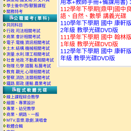
用本+教師手冊+備課用書) 
學士後中/西/獸醫課程
112學年下學期[鼎甲]國中良
關務特考
語、自然、數學 講義光碟
公職國考(單科)
110學年下學期 國中 康軒
共同科目
2年級 教學光碟DVD版
行政.司法相關考試
111學年下學期 國中 翰林
商業.會計相關考試
電子.電機.資訊相關考試
1年級 教學光碟DVD版
土木.結構.機械相關考試
112學年下學期 國中 康軒
測量.水利.環工相關考試
年級 教學光碟DVD版
社會.地政.不動產相關考試
物理.化學.插醫.私醫考試
教育.觀光.心理相關考試
警察,消防,法類相關考試
鐵路.郵政.運輸.農業考試
程式軟體光碟
線上課程綜合教學
繪圖、專業設計
專業、幼兒教學
商業、網路、一般
MTV,音樂,歌劇,演唱會
軟體合輯