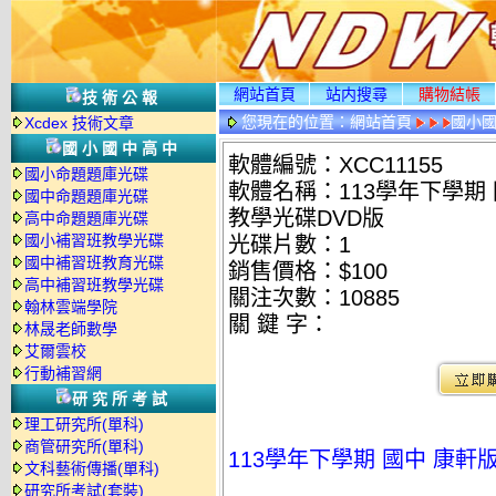
網站首頁
站内搜尋
購物結帳
技術公報
您現在的位置：
網站首頁
國小
Xcdex 技術文章
國小國中高中
軟體編號：XCC11155
國小命題題庫光碟
軟體名稱：113學年下學期 
國中命題題庫光碟
教學光碟DVD版
高中命題題庫光碟
國小補習班教學光碟
光碟片數：1
國中補習班教育光碟
銷售價格：$100
高中補習班教學光碟
關注次數：
10885
翰林雲端學院
關 鍵 字：
林晟老師數學
艾爾雲校
行動補習網
研究所考試
理工研究所(單科)
商管研究所(單科)
113學年下學期 國中 康軒
文科藝術傳播(單科)
研究所考試(套裝)