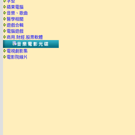
字型
蘋果電腦
音樂、歌曲
醫學相關
遊戲合輯
電腦遊戲
商用.財經.股票軟體
音樂電影光碟
電視劇影集
電影院線片