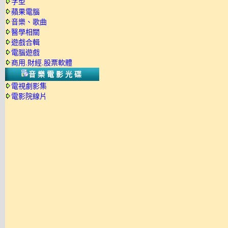
字型
蘋果電腦
音樂、歌曲
醫學相關
遊戲合輯
電腦遊戲
商用.財經.股票軟體
音樂電影光碟
電視劇影集
電影院線片