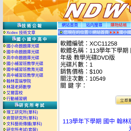
網站首頁
站内搜尋
購物結帳
技術公報
您現在的位置：
網站首頁
國小
Xcdex 技術文章
國小國中高中
軟體編號：XCC11258
國小命題題庫光碟
軟體名稱：113學年下學期 
國中命題題庫光碟
年級 教學光碟DVD版
高中命題題庫光碟
國小補習班教學光碟
光碟片數：1
國中補習班教育光碟
銷售價格：$100
高中補習班教學光碟
關注次數：
10549
翰林雲端學院
關 鍵 字：
林晟老師數學
艾爾雲校
行動補習網
研究所考試
理工研究所(單科)
商管研究所(單科)
113學年下學期 國中 翰林
文科藝術傳播(單科)
研究所考試(套裝)