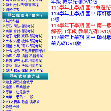
年級 教學光碟DVD版
學士後中/西/獸醫課程
111學年上學期 國中命題光
關務特考
114學年上學期 國中 康軒
公職國考(單科)
D版
共同科目
113學年下學期 國中 南
行政.司法相關考試
解答) 1年級 教學光碟DVD
商業.會計相關考試
電子.電機.資訊相關考試
112學年上學期 國中 翰林版
土木.結構.機械相關考試
學光碟DVD版
測量.水利.環工相關考試
社會.地政.不動產相關考試
物理.化學.插醫.私醫考試
教育.觀光.心理相關考試
警察,消防,法類相關考試
鐵路.郵政.運輸.農業考試
程式軟體光碟
線上課程綜合教學
繪圖、專業設計
專業、幼兒教學
商業、網路、一般
MTV,音樂,歌劇,演唱會
軟體合輯