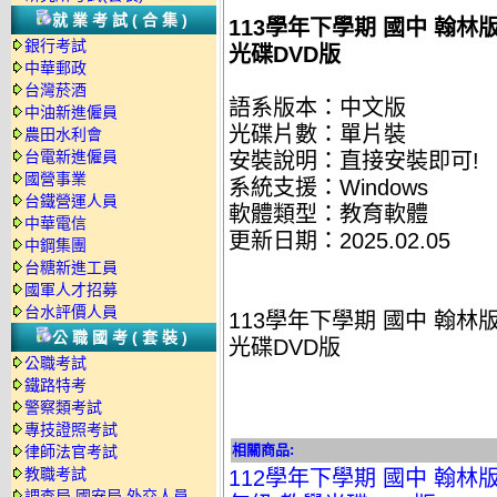
就業考試(合集)
113學年下學期 國中 翰林
銀行考試
光碟DVD版
中華郵政
台灣菸酒
語系版本：中文版
中油新進僱員
光碟片數：單片裝
農田水利會
台電新進僱員
安裝說明：直接安裝即可!
國營事業
系統支援：Windows
台鐵營運人員
軟體類型：教育軟體
中華電信
更新日期：2025.02.05
中鋼集團
台糖新進工員
國軍人才招募
台水評價人員
113學年下學期 國中 翰林
公職國考(套裝)
光碟DVD版
公職考試
鐵路特考
警察類考試
專技證照考試
相關商品:
律師法官考試
教職考試
112學年下學期 國中 翰林
調查局.國安局.外交人員