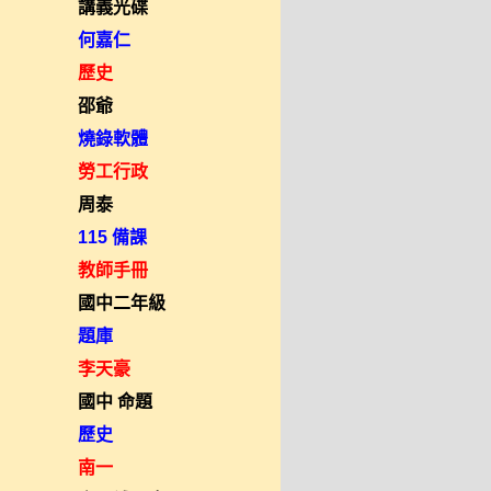
講義光碟
何嘉仁
歷史
邵爺
燒錄軟體
勞工行政
周泰
115 備課
教師手冊
國中二年級
題庫
李天豪
國中 命題
歷史
南一