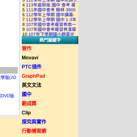
3
112學年上學期 國中命題光
級 校用卷 (含南一.康軒.翰林.
是訂購成功 不會有回覆信
4
113年最新版 國中 會考 複
碟 康軒版 1-3年級(含108課
全科目.全部卷.含解答)完整版
5
111年國中會考 翰林 3800
習卷講義 共18卷(含南一百分
綱)(全年級、全領域) 題庫光
(2DVD)
6
112學年上學期 國中講義-
應用題彙編 + 南一 3688 應用
百EZ+南一超會考+康軒麻辣
碟(不包含：藝文+綜合+健體)
7
112學年上學期 國中 1-3年
題型較難(康軒新挑戰麻辣講
題彙編+南一歷屆試題+康軒
+康軒會考勝經+康軒易點通
8
107年國中會考複習卷南一
級 習作解答+課本解答(含康
義+翰林超級翰將講義+南一學
3800+ 應用題彙編 1-3年級 卷
+康軒圖解E點通+漢華大聯盟
9
107年國中會考複習卷漢華
版 ( 點線面 )全科目.九科含解
軒.南一.翰林全版本.全科目)
習標竿講義) 1-3年級 合輯版
類光碟
10
107年下學期國小題庫光
+翰林大滿貫+翰林橘子+翰林
版 ( 達陣 ) 全科目.八科含解
答.合輯正式版
合輯版 DVD版
DVD版
熱門關鍵字
碟-南一版（1～6年級）全科
Lite輕+翰林主題探索+奇鼎
答.合輯正式版
目合輯版 (三片裝)
KO+奇鼎進會考+金安新思維
習作
+金安雙向溝通+金安會考
Movavi
735+建弘細說.活用+漢華達
陣)全科目合輯版(3片裝)
PTC插件
GraphPad
學版(2D
英文文法
國中
碟DVD版
劉成霖
Clip
探究與實作
行動補習網