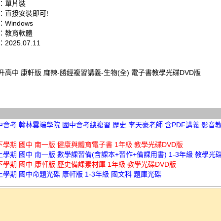
：單片裝
：直接安裝即可!
Windows
：教育軟體
025.07.11
 升高中 康軒版 麻辣-勝經複習講義-生物(全) 電子書教學光碟DVD版
中會考 翰林雲端學院 國中會考總複習 歷史 李天豪老師 含PDF講義 影音教
下學期 國中 南一版 健康與體育電子書 1年級 教學光碟DVD版
上學期 國中 南一版 數學課習備(含課本+習作+備課用書) 1-3年級 教學光
下學期 國中 康軒版 歷史備課素材庫 1年級 教學光碟DVD版
上學期 國中命題光碟 康軒版 1-3年級 國文科 題庫光碟