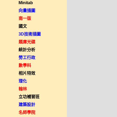
Minitab
向量插圖
南一版
國文
3D技術插圖
題庫光碟
統計分析
勞工行政
數學科
相片特效
理化
翰林
立功補習班
建築設計
名師學院