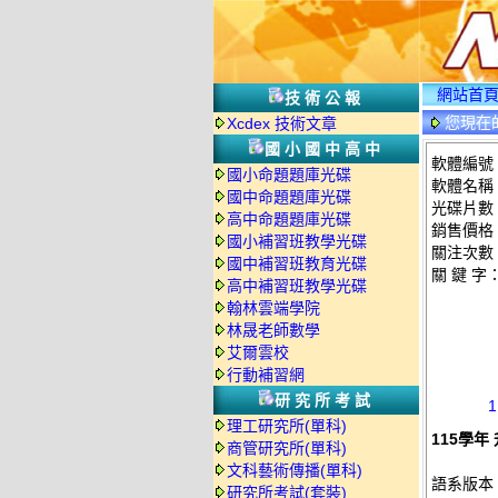
網站首
技術公報
您現在
Xcdex 技術文章
國小國中高中
軟體編號：
國小命題題庫光碟
軟體名稱：
國中命題題庫光碟
光碟片數
高中命題題庫光碟
銷售價格：
國小補習班教學光碟
關注次數
國中補習班教育光碟
關 鍵 字
高中補習班教學光碟
翰林雲端學院
林晟老師數學
艾爾雲校
行動補習網
研究所考試
理工研究所(單科)
115學年
商管研究所(單科)
文科藝術傳播(單科)
語系版本
研究所考試(套裝)