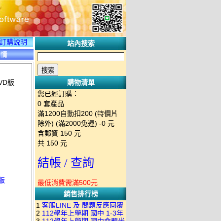
訂購説明
站內搜索
詳情
VD版
購物清單
您已經訂購：
0
套產品
滿1200自動扣200 (特價片
除外) (滿2000免運)
-0 元
含郵資
150
元
共
150
元
結帳 / 查詢
版
最低消費需滿500元
銷售排行榜
1
客服LINE 及 問題反應回覆
2
112學年上學期 國中 1-3年
方式 下單後出現訂單編號就