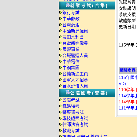
光碟片數
就業考試(合集)
安裝說明
銀行考試
系統支援：
中華郵政
軟體類型
台灣菸酒
更新日期：2
中油新進僱員
農田水利會
台電新進僱員
115學年
國營事業
台鐵營運人員
中華電信
中鋼集團
相關商品:
台糖新進工員
115年國
國軍人才招募
VD)
台水評價人員
110學年
公職國考(套裝)
114學年
公職考試
114學年
鐵路特考
111學年
警察類考試
專技證照考試
律師法官考試
教職考試
調查局.國安局.外交人員