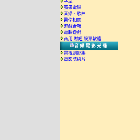
字型
蘋果電腦
音樂、歌曲
醫學相關
遊戲合輯
電腦遊戲
商用.財經.股票軟體
音樂電影光碟
電視劇影集
電影院線片