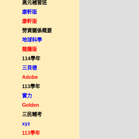
高元補習班
康軒版
康軒版
勞資關係概要
地球科學
龍騰版
114學年
三貝德
Adobe
113學年
實力
Golden
三民輔考
xyz
113學年