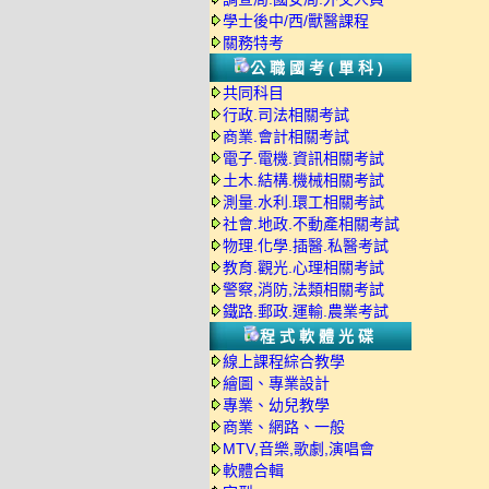
學士後中/西/獸醫課程
關務特考
公職國考(單科)
共同科目
行政.司法相關考試
商業.會計相關考試
電子.電機.資訊相關考試
土木.結構.機械相關考試
測量.水利.環工相關考試
社會.地政.不動產相關考試
物理.化學.插醫.私醫考試
教育.觀光.心理相關考試
警察,消防,法類相關考試
鐵路.郵政.運輸.農業考試
程式軟體光碟
線上課程綜合教學
繪圖、專業設計
專業、幼兒教學
商業、網路、一般
MTV,音樂,歌劇,演唱會
軟體合輯