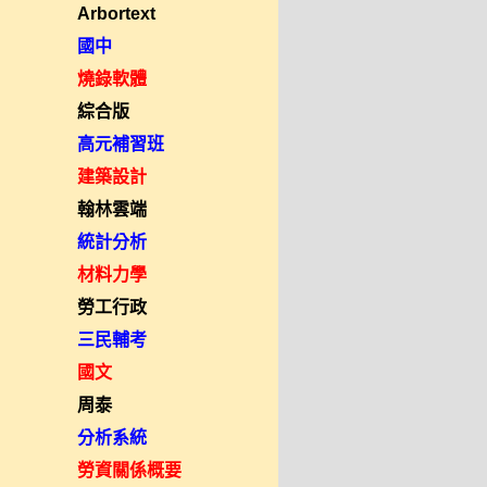
Arbortext
國中
燒錄軟體
綜合版
高元補習班
建築設計
翰林雲端
統計分析
材料力學
勞工行政
三民輔考
國文
周泰
分析系統
勞資關係概要