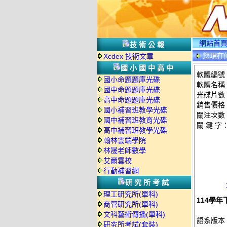
網站首
技術公報
您現在
Xcdex 技術文章
國小國中高中
軟體編號：
國小命題題庫光碟
軟體名稱：
國中命題題庫光碟
光碟片數
高中命題題庫光碟
銷售價格：
國小補習班教學光碟
關注次數
國中補習班教育光碟
關 鍵 字
高中補習班教學光碟
翰林雲端學院
林晟老師數學
艾爾雲校
行動補習網
研究所考試
理工研究所(單科)
114學年
商管研究所(單科)
文科藝術傳播(單科)
語系版本
研究所考試(套裝)