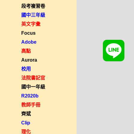
段考複習卷
國中三年級
英文字彙
Focus
Adobe
高點
Aurora
校用
法院書記官
國中一年級
R2020b
教師手冊
齊斌
Clip
理化