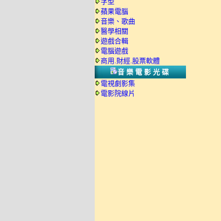
字型
蘋果電腦
音樂、歌曲
醫學相關
遊戲合輯
電腦遊戲
商用.財經.股票軟體
音樂電影光碟
電視劇影集
電影院線片