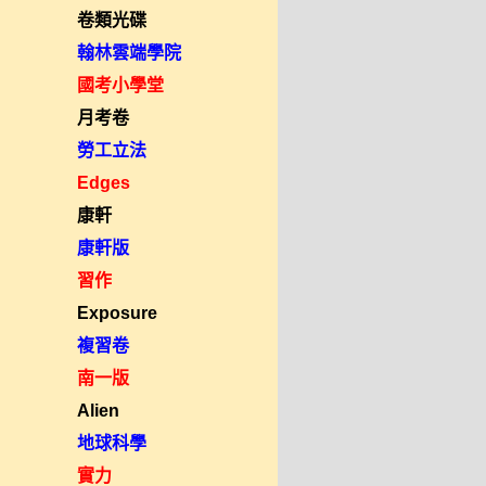
卷類光碟
翰林雲端學院
國考小學堂
月考卷
勞工立法
Edges
康軒
康軒版
習作
Exposure
複習卷
南一版
Alien
地球科學
實力