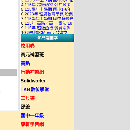
3
115學年上學期 國小大補帖
康軒版 國語+數學+社會+生活
+自然 1-6年級 教學光碟DVD
4
115年 超級函授 公共政策
翰林版 國語+數學+社會+生活
+自然 1-6年級 教學光碟DVD
版(3DVD)
5
115學年上學期 國小1-6年
22堂課+總複習 張楚老師 含
+自然 1-6年級 教學光碟DVD
版(3DVD)
6
2023年 理周教育學苑 股票
級 習作解答(含康軒.南一.翰林
PDF講義 函授DVD(9DVD)
版(3DVD)
7
115學年上學期 國中命題光
當沖煉金術 主講：朱家泓 國
全版本.全科目)合輯版 DVD版
8
115年 高點／高上 憲法 18
碟 翰林版 英文科 1-3年級 題
語發音 DVD版
9
115年 超級函授 勞資關係
堂課 宗台大老師 含PDF講義
庫光碟
10
理財寶CMoney 致富之
概要 11堂課+總複習 陸川老
函授DVD(8DVD)【適用於律
熱門關鍵字
道：上班族飆股攻略班 主
師 含PDF講義 函授
師司法考試】
講：朱家泓+林穎 國語發音
DVD(5DVD)
校用卷
DVD版
高元補習班
高點
行動補習網
Solidworks
TKB數位學堂
版
三貝德
邵爺
國中一年級
康軒學習網