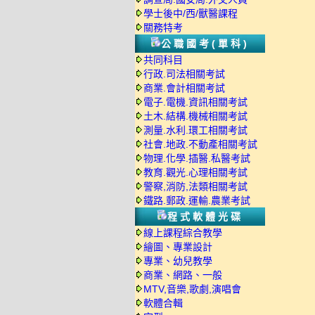
學士後中/西/獸醫課程
關務特考
公職國考(單科)
共同科目
行政.司法相關考試
商業.會計相關考試
電子.電機.資訊相關考試
土木.結構.機械相關考試
測量.水利.環工相關考試
社會.地政.不動產相關考試
物理.化學.插醫.私醫考試
教育.觀光.心理相關考試
警察,消防,法類相關考試
鐵路.郵政.運輸.農業考試
程式軟體光碟
線上課程綜合教學
繪圖、專業設計
專業、幼兒教學
商業、網路、一般
MTV,音樂,歌劇,演唱會
軟體合輯