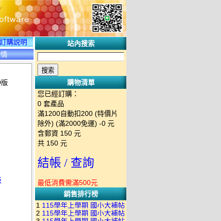
訂購説明
站內搜索
詳情
D版
購物清單
您已經訂購：
0
套產品
滿1200自動扣200 (特價片
除外) (滿2000免運)
-0 元
含郵資
150
元
共
150
元
結帳 / 查詢
版
最低消費需滿500元
銷售排行榜
1
115學年上學期 國小大補帖
2
115學年上學期 國小大補帖
南一版 國語+數學+社會+生活