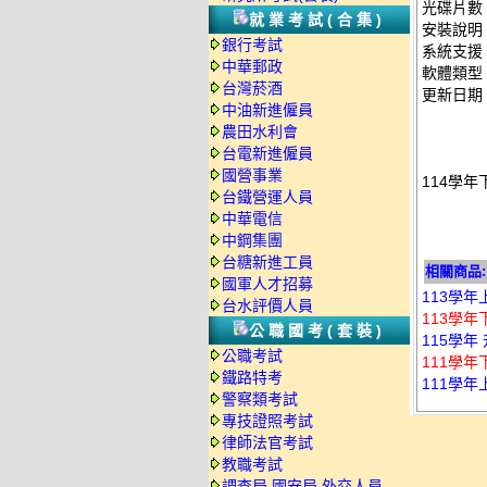
光碟片數
就業考試(合集)
安裝說明
銀行考試
系統支援：
中華郵政
軟體類型
台灣菸酒
更新日期：2
中油新進僱員
農田水利會
台電新進僱員
國營事業
114學年
台鐵營運人員
中華電信
中鋼集團
台糖新進工員
相關商品:
國軍人才招募
113學年
台水評價人員
113學年
公職國考(套裝)
115學年
公職考試
111學
鐵路特考
111學年
警察類考試
專技證照考試
律師法官考試
教職考試
調查局.國安局.外交人員