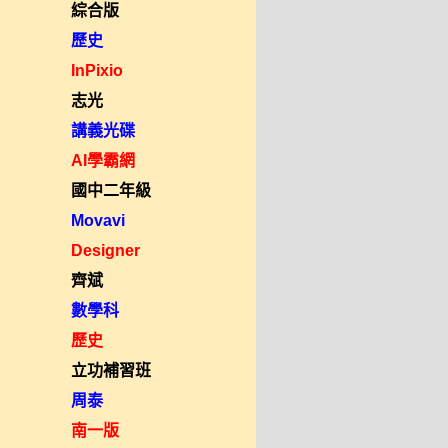
綜合版
歷史
InPixio
志光
講義光碟
AI學霸網
國中二年級
Movavi
Designer
齊斌
數學科
歷史
立功補習班
周泰
南一版