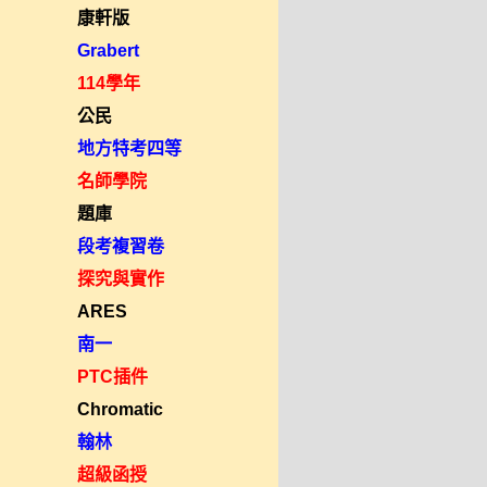
康軒版
Grabert
114學年
公民
地方特考四等
名師學院
題庫
段考複習卷
探究與實作
ARES
南一
PTC插件
Chromatic
翰林
超級函授