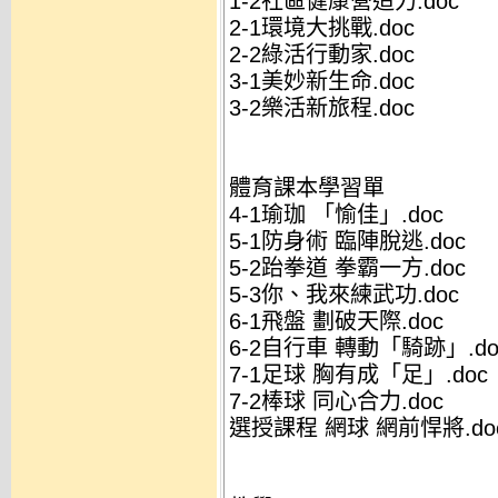
1-2社區健康營造力.doc
2-1環境大挑戰.doc
2-2綠活行動家.doc
3-1美妙新生命.doc
3-2樂活新旅程.doc
體育課本學習單
4-1瑜珈 「愉佳」.doc
5-1防身術 臨陣脫逃.doc
5-2跆拳道 拳霸一方.doc
5-3你、我來練武功.doc
6-1飛盤 劃破天際.doc
6-2自行車 轉動「騎跡」.do
7-1足球 胸有成「足」.doc
7-2棒球 同心合力.doc
選授課程 網球 網前悍將.do