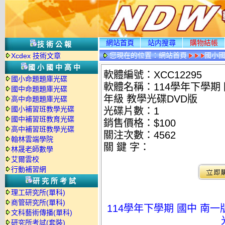
網站首頁
站内搜尋
購物結帳
技術公報
您現在的位置：
網站首頁
國小
Xcdex 技術文章
國小國中高中
軟體編號：XCC12295
國小命題題庫光碟
軟體名稱：114學年下學期 
國中命題題庫光碟
年級 教學光碟DVD版
高中命題題庫光碟
國小補習班教學光碟
光碟片數：1
國中補習班教育光碟
銷售價格：$100
高中補習班教學光碟
關注次數：
4562
翰林雲端學院
關 鍵 字：
林晟老師數學
艾爾雲校
行動補習網
研究所考試
理工研究所(單科)
商管研究所(單科)
114學年下學期 國中 南
文科藝術傳播(單科)
研究所考試(套裝)