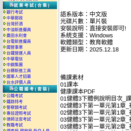
就業考試(合集)
銀行考試
語系版本：中文版
中華郵政
光碟片數：單片裝
台灣菸酒
安裝說明：直接安裝即可!
中油新進僱員
系統支援：Windows
農田水利會
台電新進僱員
軟體類型：教育軟體
國營事業
更新日期：2025.12.18
台鐵營運人員
中華電信
中鋼集團
台糖新進工員
國軍人才招募
備課素材
台水評價人員
01課本
公職國考(套裝)
健康課本PDF
公職考試
01健體3下體例說明目次_課本
鐵路特考
02健體3下第一單元第1章_
警察類考試
02健體3下第一單元第1章_
專技證照考試
03健體3下第一單元第2章_
律師法官考試
教職考試
03健體3下第一單元第2章_
調查局.國安局.外交人員