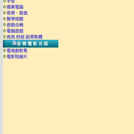
字型
蘋果電腦
音樂、歌曲
醫學相關
遊戲合輯
電腦遊戲
商用.財經.股票軟體
音樂電影光碟
電視劇影集
電影院線片