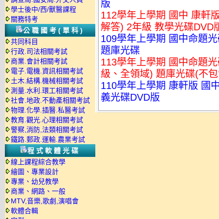
版
學士後中/西/獸醫課程
112學年上學期 國中 康軒
關務特考
解答) 2年級 教學光碟DVD
公職國考(單科)
109學年上學期 國中命題光碟
共同科目
題庫光碟
行政.司法相關考試
113學年上學期 國中命題光碟
商業.會計相關考試
電子.電機.資訊相關考試
級、全領域) 題庫光碟(不包
土木.結構.機械相關考試
110學年上學期 康軒版 國中
測量.水利.環工相關考試
義光碟DVD版
社會.地政.不動產相關考試
物理.化學.插醫.私醫考試
教育.觀光.心理相關考試
警察,消防,法類相關考試
鐵路.郵政.運輸.農業考試
程式軟體光碟
線上課程綜合教學
繪圖、專業設計
專業、幼兒教學
商業、網路、一般
MTV,音樂,歌劇,演唱會
軟體合輯