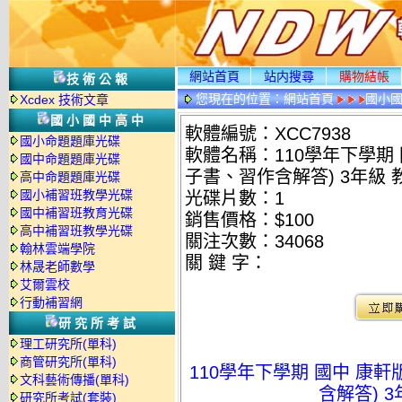
網站首頁
站内搜尋
購物結帳
技術公報
您現在的位置：
網站首頁
國小
Xcdex 技術文章
國小國中高中
軟體編號：XCC7938
國小命題題庫光碟
軟體名稱：110學年下學期
國中命題題庫光碟
子書、習作含解答) 3年級 
高中命題題庫光碟
國小補習班教學光碟
光碟片數：1
國中補習班教育光碟
銷售價格：$100
高中補習班教學光碟
關注次數：
34068
翰林雲端學院
關 鍵 字：
林晟老師數學
艾爾雲校
行動補習網
研究所考試
理工研究所(單科)
商管研究所(單科)
110學年下學期 國中 康
文科藝術傳播(單科)
含解答) 
研究所考試(套裝)