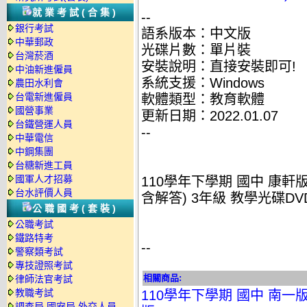
就業考試(合集)
--
銀行考試
語系版本：中文版
中華郵政
光碟片數：單片裝
台灣菸酒
安裝說明：直接安裝即可!
中油新進僱員
系統支援：Windows
農田水利會
台電新進僱員
軟體類型：教育軟體
國營事業
更新日期：2022.01.07
台鐵營運人員
--
中華電信
中鋼集團
台糖新進工員
國軍人才招募
110學年下學期 國中 康
台水評價人員
含解答) 3年級 教學光碟DV
公職國考(套裝)
公職考試
鐵路特考
--
警察類考試
專技證照考試
相關商品:
律師法官考試
教職考試
110學年下學期 國中 南一版
調查局.國安局.外交人員