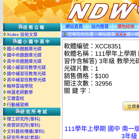
網站首頁
站内搜尋
購物結帳
技術公報
您現在的位置：
網站首頁
國小
Xcdex 技術文章
國小國中高中
軟體編號：XCC8351
國小命題題庫光碟
軟體名稱：111學年上學期
國中命題題庫光碟
習作含解答) 3年級 教學光
高中命題題庫光碟
國小補習班教學光碟
光碟片數：1
國中補習班教育光碟
銷售價格：$100
高中補習班教學光碟
關注次數：
32956
翰林雲端學院
關 鍵 字：
林晟老師數學
艾爾雲校
行動補習網
研究所考試
理工研究所(單科)
商管研究所(單科)
111學年上學期 國中 南一
文科藝術傳播(單科)
3年級
研究所考試(套裝)