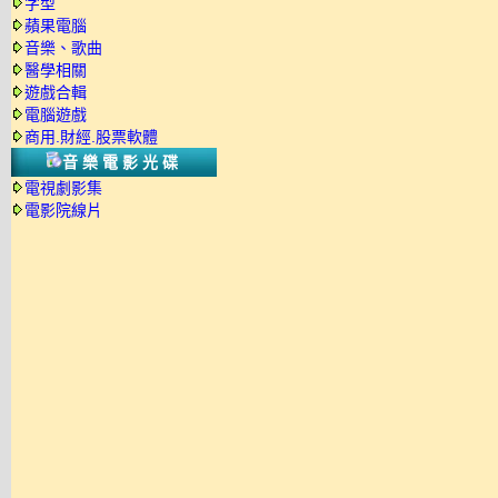
字型
蘋果電腦
音樂、歌曲
醫學相關
遊戲合輯
電腦遊戲
商用.財經.股票軟體
音樂電影光碟
電視劇影集
電影院線片