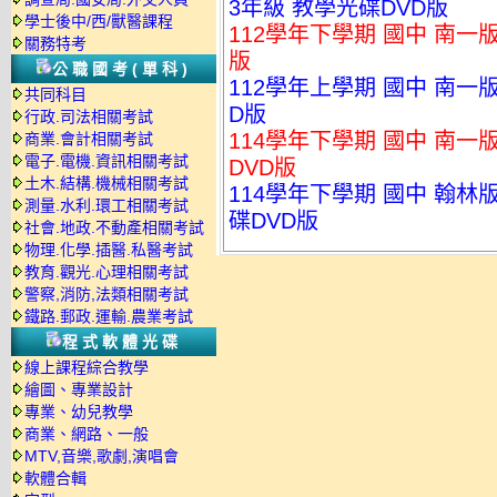
3年級 教學光碟DVD版
學士後中/西/獸醫課程
112學年下學期 國中 南一版
關務特考
版
公職國考(單科)
112學年上學期 國中 南一
共同科目
D版
行政.司法相關考試
114學年下學期 國中 南一
商業.會計相關考試
電子.電機.資訊相關考試
DVD版
土木.結構.機械相關考試
114學年下學期 國中 翰林版
測量.水利.環工相關考試
碟DVD版
社會.地政.不動產相關考試
物理.化學.插醫.私醫考試
教育.觀光.心理相關考試
警察,消防,法類相關考試
鐵路.郵政.運輸.農業考試
程式軟體光碟
線上課程綜合教學
繪圖、專業設計
專業、幼兒教學
商業、網路、一般
MTV,音樂,歌劇,演唱會
軟體合輯