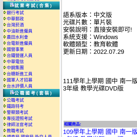
就業考試(合集)
銀行考試
語系版本：中文版
中華郵政
光碟片數：單片裝
台灣菸酒
安裝說明：直接安裝即可!
中油新進僱員
系統支援：Windows
農田水利會
台電新進僱員
軟體類型：教育軟體
國營事業
更新日期：2022.07.29
台鐵營運人員
中華電信
中鋼集團
台糖新進工員
國軍人才招募
111學年上學期 國中 南一
台水評價人員
3年級 教學光碟DVD版
公職國考(套裝)
公職考試
鐵路特考
警察類考試
專技證照考試
相關商品:
律師法官考試
教職考試
109學年上學期 國中 南一
調查局.國安局.外交人員